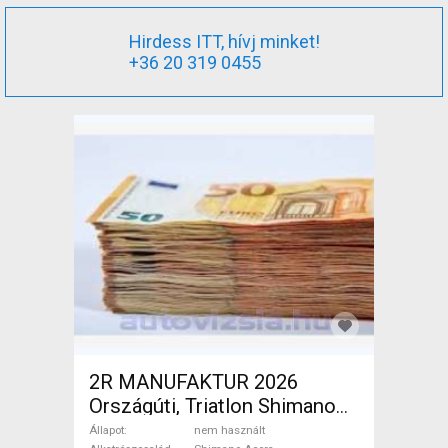
Hirdess ITT, hívj minket!
+36 20 319 0455
2R MANUFAKTUR 2026
Országúti, Triatlon Shimano
Acera tárcsafék nem használt
Állapot
nem használt