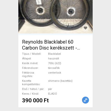
Reynolds Blacklabel 60
Carbon Disc kerékszett -
újszerű állapot Blacklabel
Típus / Modell
Blacklabel
Országúti / Gravel / Triatlon
Állapot
használt
Kerék méret
700c (622)
Alkatrész, Országúti Kerék /
Fékrendszer
tárcsafék
Felni / Gumi 700c (622)
Féktárcsa
centerlock
rögzítés
használt ELADÓ
Kazetta
shimano (kazettás)
kompatibilitás
Első / hátsó / pár
pár
Keres / Kínál
ELADÓ
390 000 Ft