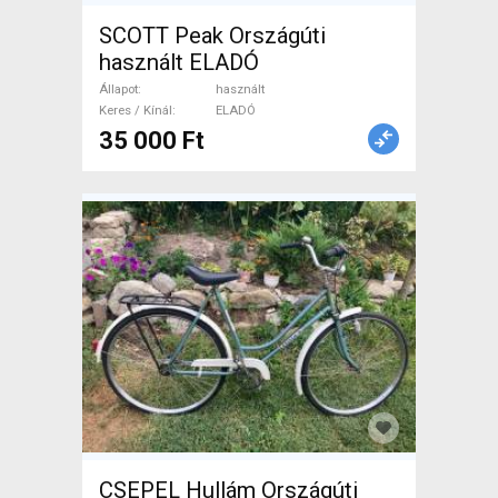
SCOTT Peak Országúti
használt ELADÓ
Állapot
használt
Keres / Kínál
ELADÓ
35 000 Ft
CSEPEL Hullám Országúti