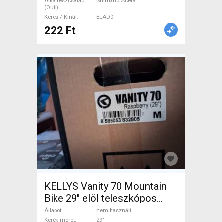
ELADÓ
Alkatrészcsalád
Shimano Acera
(Outi)
Keres / Kínál
ELADÓ
222 Ft
KELLYS Vanity 70 Mountain
Bike 29" elöl teleszkópos
Shimano Altus nem használt
Állapot
nem használt
Kerék méret
29"