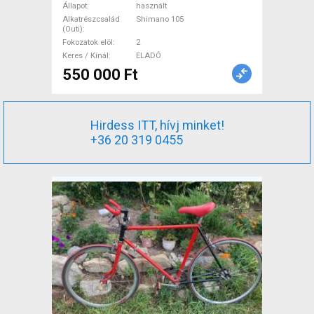
Országúti Shimano 105
Állapot
használt
tárcsafék használt ELADÓ
Alkatrészcsalád
Shimano 105
(Outi)
Fokozatok elöl
2
Keres / Kínál
ELADÓ
550 000 Ft
Hirdess ITT, hívj minket!
+36 20 319 0455