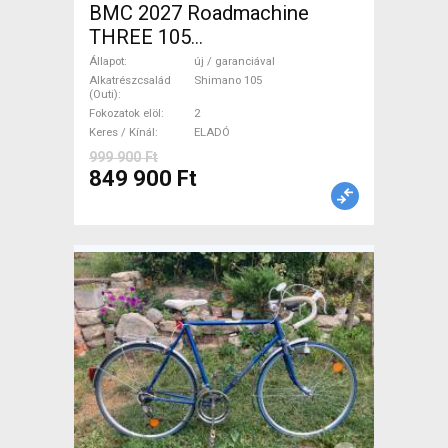
BMC 2027 Roadmachine
THREE 105
(47,51,54,56,58,61) Országúti
Állapot
új / garanciával
Shimano 105 tárcsafék új /
Alkatrészcsalád
Shimano 105
(Outi)
garanciával ELADÓ
Fokozatok elöl
2
Keres / Kínál
ELADÓ
999 900 Ft
849 900 Ft