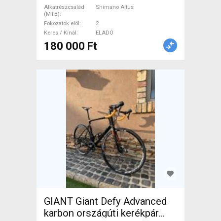
ELADÓ
Alkatrészcsalád
Shimano Altus
(MTB)
Fokozatok elöl
2
Keres / Kínál
ELADÓ
180 000 Ft
GIANT Giant Defy Advanced
karbon országúti kerékpár