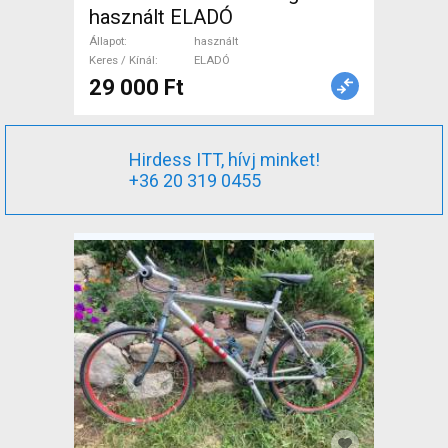
használt ELADÓ
Állapot
használt
Keres / Kínál
ELADÓ
29 000 Ft
Hirdess ITT, hívj minket!
+36 20 319 0455