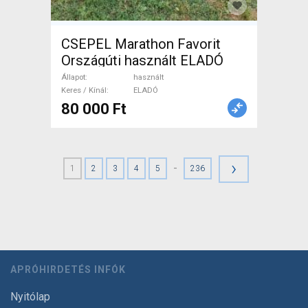
CSEPEL Marathon Favorit
Országúti használt ELADÓ
Állapot
használt
Keres / Kínál
ELADÓ
80 000 Ft
›
-
1
2
3
4
5
236
APRÓHIRDETÉS INFÓK
Nyitólap