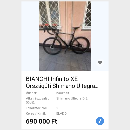
BIANCHI Infinito XE
Országúti Shimano Ultegra
Di2 tárcsafék használt ELADÓ
Állapot
használt
Alkatrészcsalád
Shimano Ultegra Di2
(Outi)
Fokozatok elöl
2
Keres / Kínál
ELADÓ
690 000 Ft