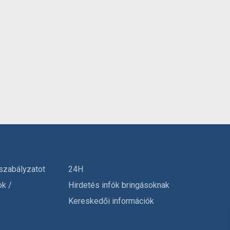
szabályzatot
24H
ok /
Hirdetés infók bringásoknak
Kereskedői információk