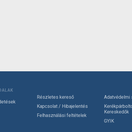
DALAK
Részletes kereső
Adatvédelmi 
detések
Kapcsolat / Hibajelentés
Kerékpárbolt
Kereskedők
Felhasználási feltételek
GYIK