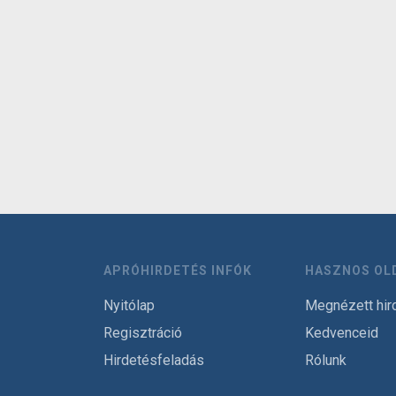
APRÓHIRDETÉS INFÓK
HASZNOS OL
Nyitólap
Megnézett hir
Regisztráció
Kedvenceid
Hirdetésfeladás
Rólunk