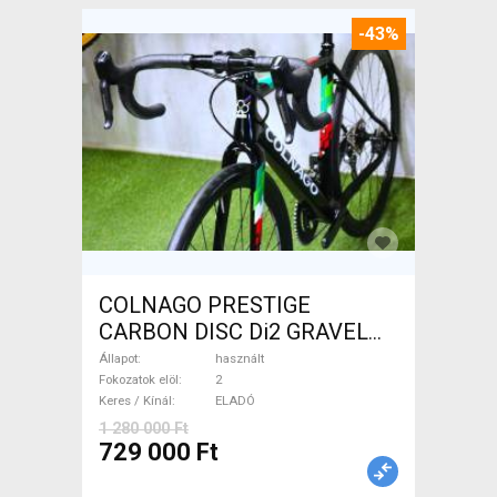
-43%
COLNAGO PRESTIGE
CARBON DISC Di2 GRAVEL
Gravel / CX tárcsafék használt
Állapot
használt
ELADÓ
Fokozatok elöl
2
Keres / Kínál
ELADÓ
1 280 000 Ft
729 000 Ft