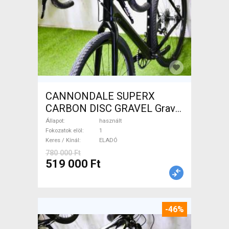
CANNONDALE SUPERX
CARBON DISC GRAVEL Gravel
/ CX tárcsafék használt
Állapot
használt
ELADÓ
Fokozatok elöl
1
Keres / Kínál
ELADÓ
780 000 Ft
519 000 Ft
-46%