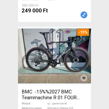
380 000 Ft
249 000 Ft
-15%
BMC -15%%2027 BMC
Teammachine R 01 FOUR
(56,58) Országúti Shimano
Állapot
új / garanciával
Alkatrészcsalád
Shimano Ultegra Di2