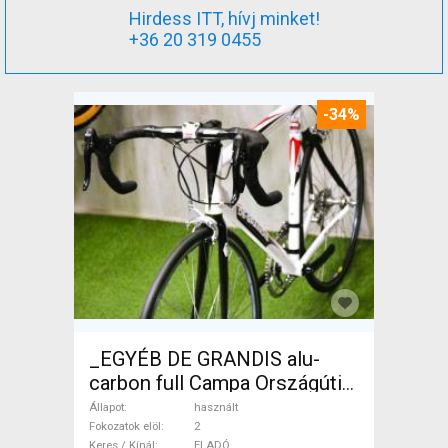
Hirdess ITT, hívj minket!
+36 20 319 0455
-34%
_EGYÉB DE GRANDIS alu-
carbon full Campa Országúti
használt ELADÓ
Állapot
használt
Fokozatok elöl
2
Keres / Kínál
ELADÓ