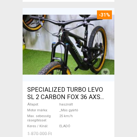
-31%
SPECIALIZED TURBO LEVO
SL 2 CARBON FOX 36 AXS
Elektromos Mountain Bike
Állapot
használt
össztelós / fully _Más gyártó
Motor márka
_Más gyártó
Max. sebesség
25 km/h
használt ELADÓ
rásegítéssel
Keres / Kínál
ELADÓ
1 870 000 Ft