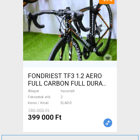
FONDRIEST TF3 1.2 AERO
FULL CARBON FULL DURA
ACE Országúti patkófék
Állapot
használt
használt ELADÓ
Fokozatok elöl
2
Keres / Kínál
ELADÓ
780 000 Ft
399 000 Ft