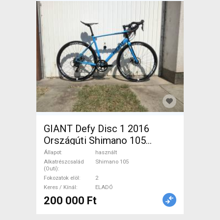
GIANT Defy Disc 1 2016
Országúti Shimano 105
tárcsafék használt ELADÓ
Állapot
használt
Alkatrészcsalád
Shimano 105
(Outi)
Fokozatok elöl
2
Keres / Kínál
ELADÓ
200 000 Ft