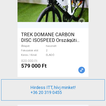
TREK DOMANE CARBON
DISC ISOSPEED Országúti
tárcsafék használt ELADÓ
Állapot
használt
Fokozatok elöl
2
Keres / Kínál
ELADÓ
820 000 Ft
579 000 Ft
Hirdess ITT, hívj minket!
+36 20 319 0455