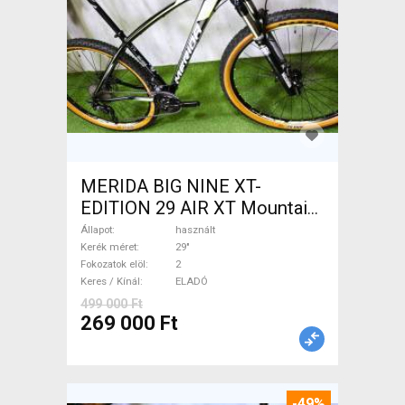
MERIDA BIG NINE XT-
EDITION 29 AIR XT Mountain
Bike 29" elöl teleszkópos
Állapot
használt
használt ELADÓ
Kerék méret
29"
Fokozatok elöl
2
Keres / Kínál
ELADÓ
499 000 Ft
269 000 Ft
-49%