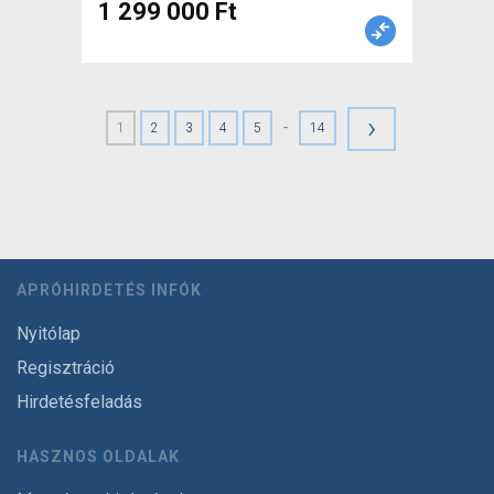
1 299 000 Ft
›
-
1
2
3
4
5
14
APRÓHIRDETÉS INFÓK
Nyitólap
Regisztráció
Hirdetésfeladás
HASZNOS OLDALAK