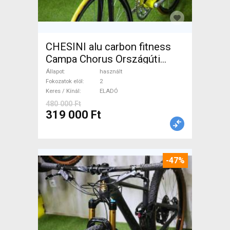
CHESINI alu carbon fitness
Campa Chorus Országúti
használt ELADÓ
Állapot
használt
Fokozatok elöl
2
Keres / Kínál
ELADÓ
480 000 Ft
319 000 Ft
-47%