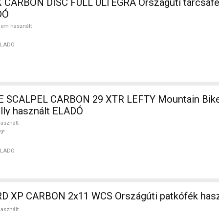
 CARBON DISC FULL ULTEGRA Országúti tárcsaf
DÓ
em használt
ELADÓ
SCALPEL CARBON 29 XTR LEFTY Mountain Bike
ully használt ELADÓ
asznált
9"
ELADÓ
D XP CARBON 2x11 WCS Országúti patkófék has
asznált