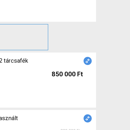
2 tárcsafék
850 000 Ft
sznált