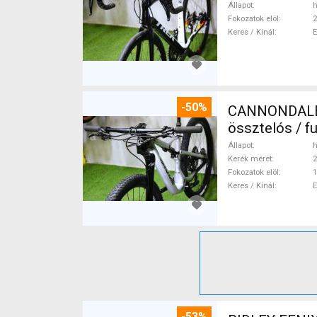
Állapot
h
Fokozatok elöl
2
Keres / Kínál
-50%
CANNONDALE 
össztelós / f
Állapot
h
Kerék méret
2
Fokozatok elöl
1
Keres / Kínál
-53%