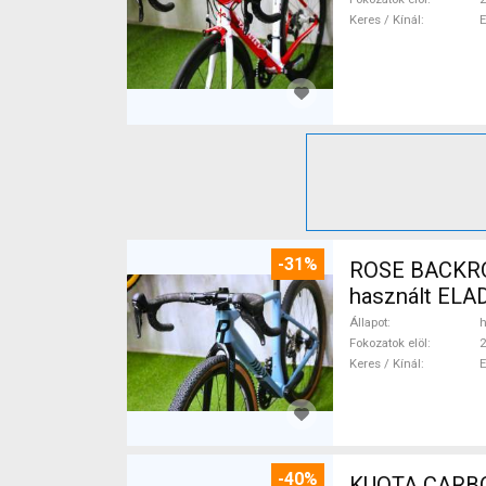
Keres / Kínál
-31%
ROSE BACKROA
használt ELA
Állapot
h
Fokozatok elöl
2
Keres / Kínál
-40%
KUOTA CARBON