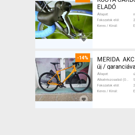
ELADÓ
Állapot
n
Fokozatok elöl
2
Keres / Kínál
-14%
MERIDA AKCIÓ
új / garanciá
Állapot
ú
Alkatrészcsalád (Outi)
Fokozatok elöl
2
Keres / Kínál