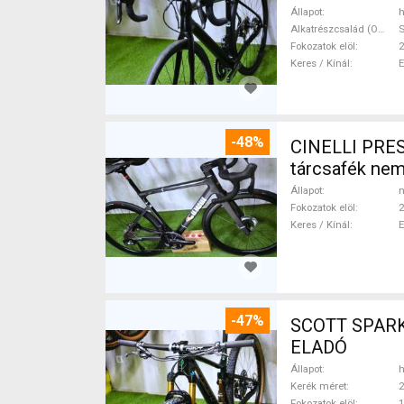
Állapot
h
Alkatrészcsalád (Outi)
S
Fokozatok elöl
2
Keres / Kínál
-48%
CINELLI PRES
tárcsafék ne
Állapot
n
Fokozatok elöl
2
Keres / Kínál
-47%
SCOTT SPARK RC CARBON 29 Mounta
ELADÓ
Állapot
h
Kerék méret
2
Fokozatok elöl
1