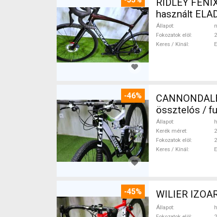
RIDLEY FENIX
használt ELA
Állapot
n
Fokozatok elöl
2
Keres / Kínál
-46%
CANNONDALE 
össztelós / f
Állapot
h
Kerék méret
2
Fokozatok elöl
2
Keres / Kínál
-45%
WILIER IZOAR
Állapot
h
Fokozatok elöl
2