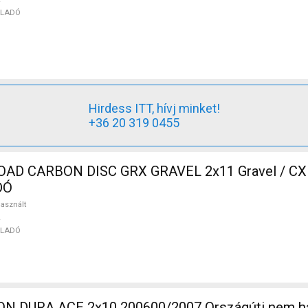
ELADÓ
Hirdess ITT, hívj minket!
+36 20 319 0455
D CARBON DISC GRX GRAVEL 2x11 Gravel / CX 
DÓ
asznált
ELADÓ
 DURA ACE 2x10 200600/2007 Országúti nem ha