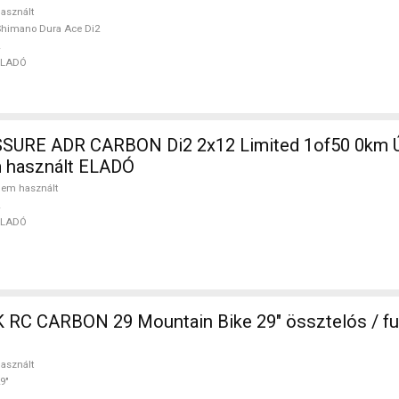
asznált
himano Dura Ace Di2
ELADÓ
SURE ADR CARBON Di2 2x12 Limited 1of50 0km Ú
m használt ELADÓ
em használt
ELADÓ
in Bike 29" össztelós / fully használt
asznált
9"