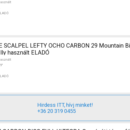
asznált
ELADÓ
SCALPEL LEFTY OCHO CARBON 29 Mountain Bik
ully használt ELADÓ
asznált
9"
ELADÓ
Hirdess ITT, hívj minket!
+36 20 319 0455