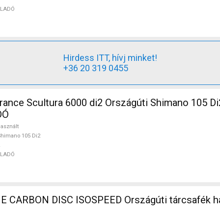
ELADÓ
Hirdess ITT, hívj minket!
+36 20 319 0455
nce Scultura 6000 di2 Országúti Shimano 105 Di
DÓ
asznált
himano 105 Di2
ELADÓ
CARBON DISC ISOSPEED Országúti tárcsafék ha