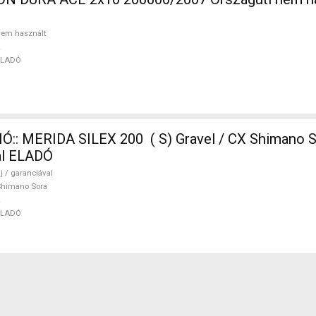
em használt
ELADÓ
:: MERIDA SILEX 200 ( S) Gravel / CX Shimano S
val ELADÓ
j / garanciával
Shimano Sora
ELADÓ