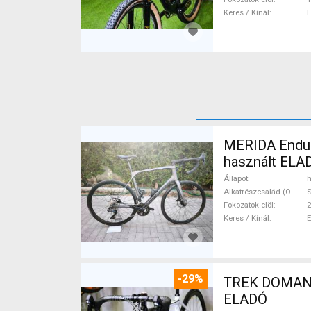
Keres / Kínál
MERIDA Endura
használt ELA
Állapot
h
Alkatrészcsalád (Outi)
S
Fokozatok elöl
2
Keres / Kínál
-29%
TREK DOMANE 
ELADÓ