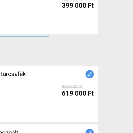
399 000 Ft
tárcsafék
899 000 Ft
619 000 Ft
sznált