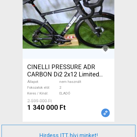
CINELLI PRESSURE ADR
CARBON Di2 2x12 Limited
1of50 0km ÚJ! Országúti
Állapot
nem használt
tárcsafék nem használt
Fokozatok elöl
2
Keres / Kínál
ELADÓ
ELADÓ
2 599 000 Ft
1 340 000 Ft
Hirdess ITT, hívj minket!