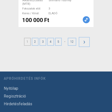
Alkatrészcsalád
Shimano Tourney
(MTB)
Fokozatok elöl
3
Keres / Kínál
ELADÓ
100 000 Ft
›
-
1
2
3
4
5
12
APRÓHIRDETÉS INFÓK
Nyitólap
Regisztráció
Hirdetésfeladás