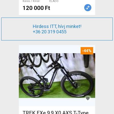
Keres / Kínál
ELADÓ
120 000 Ft
Hirdess ITT, hívj minket!
+36 20 319 0455
-44%
TREK EXe 9.9 X0 AXS T-Type