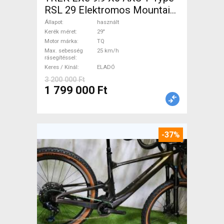
RSL 29 Elektromos Mountain
Bike 29" össztelós / fully TQ
Állapot
használt
használt ELADÓ
Kerék méret
29"
Motor márka
TQ
Max. sebesség
25 km/h
rásegítéssel
Keres / Kínál
ELADÓ
3 200 000 Ft
1 799 000 Ft
-37%