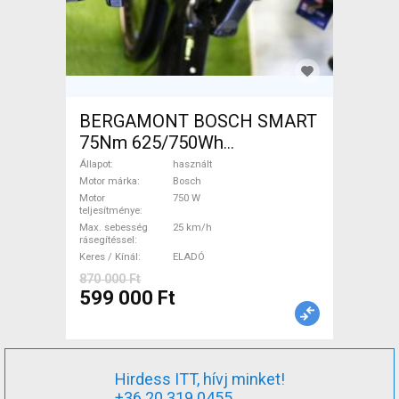
BERGAMONT BOSCH SMART
75Nm 625/750Wh
Elektromos Trekking/cross
Állapot
használt
25 km/h Bosch használt
Motor márka
Bosch
Motor
750 W
ELADÓ
teljesítménye
Max. sebesség
25 km/h
rásegítéssel
Keres / Kínál
ELADÓ
870 000 Ft
599 000 Ft
Hirdess ITT, hívj minket!
+36 20 319 0455