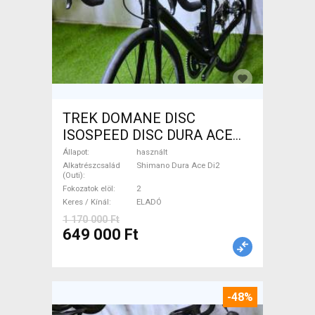
TREK DOMANE DISC
ISOSPEED DISC DURA ACE
Di2 2x11 52/53 Országúti
Állapot
használt
Shimano Dura Ace Di2
Alkatrészcsalád
Shimano Dura Ace Di2
(Outi)
tárcsafék használt ELADÓ
Fokozatok elöl
2
Keres / Kínál
ELADÓ
1 170 000 Ft
649 000 Ft
-48%