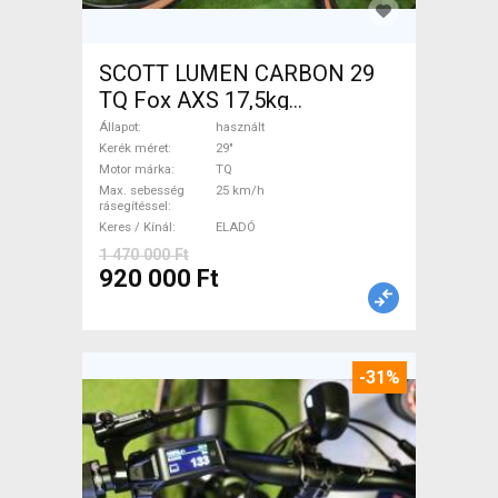
SCOTT LUMEN CARBON 29
TQ Fox AXS 17,5kg
Elektromos Mountain Bike
Állapot
használt
29" össztelós / fully TQ
Kerék méret
29"
Motor márka
TQ
használt ELADÓ
Max. sebesség
25 km/h
rásegítéssel
Keres / Kínál
ELADÓ
1 470 000 Ft
920 000 Ft
-31%