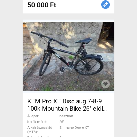
50 000 Ft
KTM Pro XT Disc aug 7-8-9
100k Mountain Bike 26" elöl
teleszkópos Shimano Deore
Állapot
használt
XT használt ELADÓ
Kerék méret
26"
Alkatrészcsalád
Shimano Deore XT
(MTB)