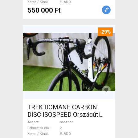
Keres / Kínál
ELADÓ
550 000 Ft
-29%
TREK DOMANE CARBON
DISC ISOSPEED Országúti
tárcsafék használt ELADÓ
Állapot
használt
Fokozatok elöl
2
Keres / Kínál
ELADÓ