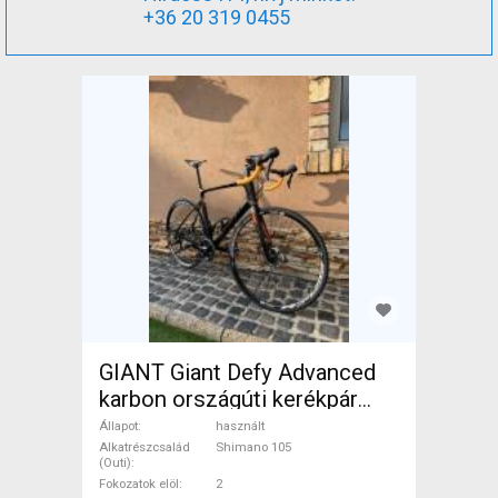
+36 20 319 0455
GIANT Giant Defy Advanced
karbon országúti kerékpár
Országúti Shimano 105
Állapot
használt
tárcsafék használt ELADÓ
Alkatrészcsalád
Shimano 105
(Outi)
Fokozatok elöl
2