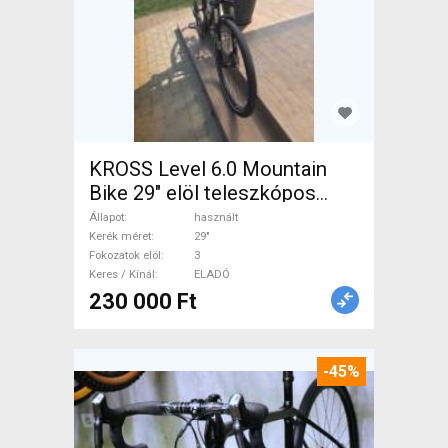
KROSS Level 6.0 Mountain
Bike 29" elöl teleszkópos
használt ELADÓ
Állapot
használt
Kerék méret
29"
Fokozatok elöl
3
Keres / Kínál
ELADÓ
230 000 Ft
-45%