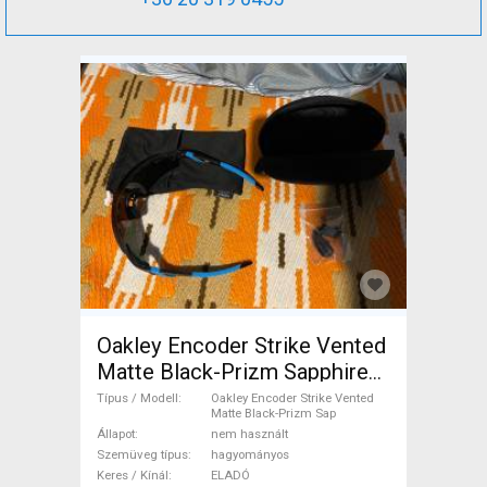
Oakley Encoder Strike Vented
Matte Black-Prizm Sapphire
sport Oakley Encoder Strike
Típus / Modell
Oakley Encoder Strike Vented
Matte Black-Prizm Sap
Vented Matte Black-Prizm
Állapot
nem használt
Sap Szemüveg hagyományos
Szemüveg típus
hagyományos
nem használt ELADÓ
Keres / Kínál
ELADÓ