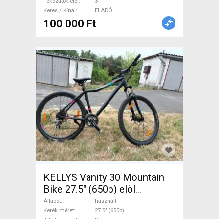
Fokozatok elöl
3
Keres / Kínál
ELADÓ
100 000 Ft
KELLYS Vanity 30 Mountain
Bike 27.5" (650b) elöl
teleszkópos Shimano
Állapot
használt
Tourney használt ELADÓ
Kerék méret
27.5" (650b)