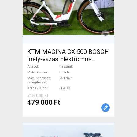
KTM MACINA CX 500 BOSCH
mély-vázas Elektromos
Trekking/cross 25 km/h
Állapot
használt
Bosch használt ELADÓ
Motor márka
Bosch
Max. sebesség
25 km/h
rásegítéssel
Keres / Kínál
ELADÓ
715 000 Ft
479 000 Ft