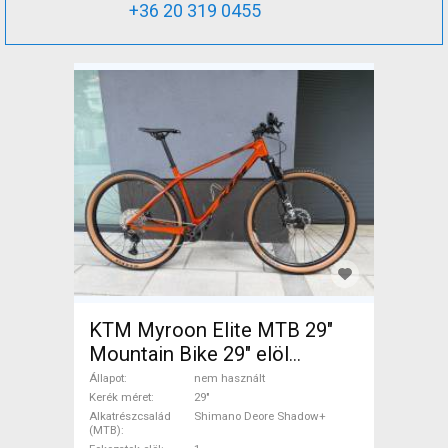
+36 20 319 0455
KTM Myroon Elite MTB 29"
Mountain Bike 29" elöl
teleszkópos Shimano Deore
Állapot
nem használt
Shadow+ nem használt
Kerék méret
29"
Alkatrészcsalád
Shimano Deore Shadow+
ELADÓ
(MTB)