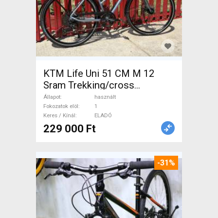
KTM Life Uni 51 CM M 12
Sram Trekking/cross
tárcsafék használt ELADÓ
Állapot
használt
Fokozatok elöl
1
Keres / Kínál
ELADÓ
229 000 Ft
-31%