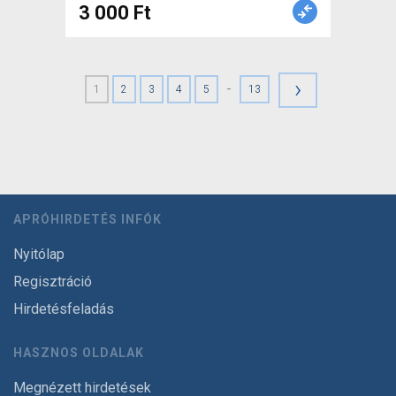
3 000 Ft
›
-
1
2
3
4
5
13
APRÓHIRDETÉS INFÓK
Nyitólap
Regisztráció
Hirdetésfeladás
HASZNOS OLDALAK
Megnézett hirdetések