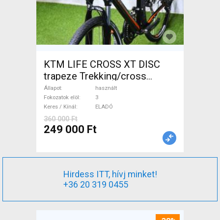
KTM LIFE CROSS XT DISC
trapeze Trekking/cross
tárcsafék használt ELADÓ
Állapot
használt
Fokozatok elöl
3
Keres / Kínál
ELADÓ
360 000 Ft
249 000 Ft
Hirdess ITT, hívj minket!
+36 20 319 0455