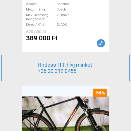
Elektromos Trekking/cross
Állapot
használt
25 km/h Bosch használt
Motor márka
Bosch
Max. sebesség
25 km/h
ELADÓ
rásegítéssel
Keres / Kínál
ELADÓ
620 000 Ft
389 000 Ft
Hirdess ITT, hívj minket!
+36 20 319 0455
-54%