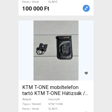
Keres / Kínál
ELADÓ
100 000 Ft
KTM T-ONE mobiltelefon
tartó KTM T-ONE Hátizsák /
Táska használt ELADÓ
Állapot
használt
Típus / Modell
KTM T-ONE
Keres / Kínál
ELADÓ