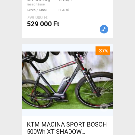
Max. sebesség
25 km/h
rásegítéssel
Keres / Kínál
ELADÓ
799 000 Ft
529 000 Ft
-37%
KTM MACINA SPORT BOSCH
500Wh XT SHADOW