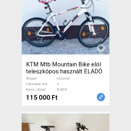
KTM Mtb Mountain Bike elöl
teleszkópos használt ELADÓ
Állapot
használt
Fokozatok elöl
3
Keres / Kínál
ELADÓ
115 000 Ft