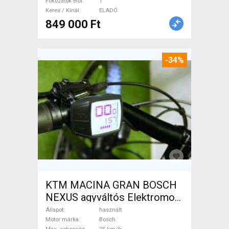
Fokozatok elöl
1
Keres / Kínál
ELADÓ
849 000 Ft
-34%
KTM MACINA GRAN BOSCH
NEXUS agyváltós Elektromos
Trekking/cross 25 km/h
Állapot
használt
Bosch használt ELADÓ
Motor márka
Bosch