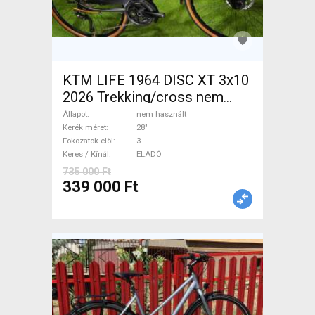
KTM LIFE 1964 DISC XT 3x10
2026 Trekking/cross nem
használt ELADÓ
Állapot
nem használt
Kerék méret
28"
Fokozatok elöl
3
Keres / Kínál
ELADÓ
735 000 Ft
339 000 Ft