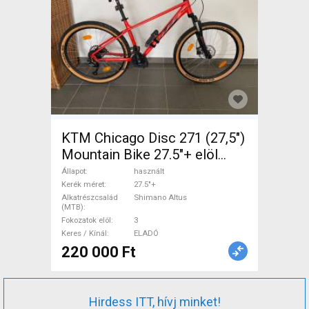
KTM Chicago Disc 271 (27,5")
Mountain Bike 27.5"+ elöl
teleszkópos Shimano Altus
Állapot
használt
használt ELADÓ
Kerék méret
27.5"+
Alkatrészcsalád
Shimano Altus
(MTB)
Fokozatok elöl
3
Keres / Kínál
ELADÓ
220 000 Ft
Hirdess ITT, hívj minket!