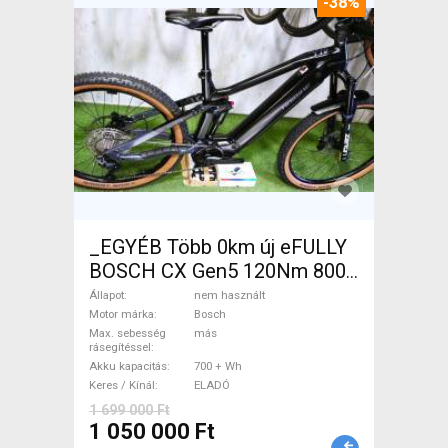
-38%
_EGYÉB Több 0km új eFULLY
BOSCH CX Gen5 120Nm 800
32kmh Elektromos Mountain
Állapot
nem használt
Bike össztelós / fully Bosch
Motor márka
Bosch
Max. sebesség
más
nem használt ELADÓ
rásegítéssel
Akku kapacitás
700 + Wh
Keres / Kínál
ELADÓ
1 699 000 Ft
1 050 000 Ft