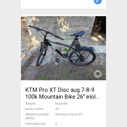
KTM Pro XT Disc aug 7-8-9
100k Mountain Bike 26" elöl
teleszkópos Shimano Deore
Állapot
használt
XT használt ELADÓ
Kerék méret
26"
Alkatrészcsalád
Shimano Deore XT
(MTB)
Fokozatok elöl
3