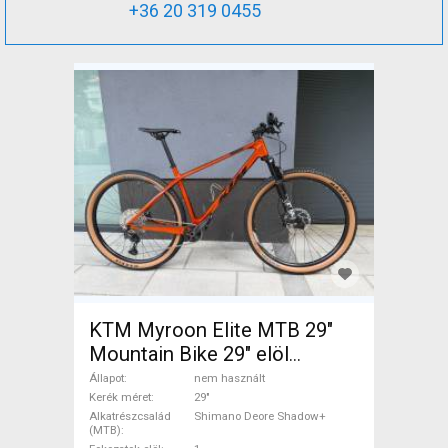
+36 20 319 0455
KTM Myroon Elite MTB 29"
Mountain Bike 29" elöl
teleszkópos Shimano Deore
Állapot
nem használt
Shadow+ nem használt
Kerék méret
29"
Alkatrészcsalád
Shimano Deore Shadow+
ELADÓ
(MTB)