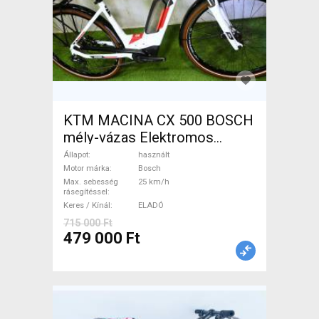
KTM MACINA CX 500 BOSCH
mély-vázas Elektromos
Trekking/cross 25 km/h
Állapot
használt
Bosch használt ELADÓ
Motor márka
Bosch
Max. sebesség
25 km/h
rásegítéssel
Keres / Kínál
ELADÓ
715 000 Ft
479 000 Ft