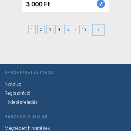
3 000 Ft
›
-
1
2
3
4
5
13
APRÓHIRDETÉS INFÓK
Nyitólap
Regisztráció
Hirdetésfeladás
HASZNOS OLDALAK
Megnézett hirdetések