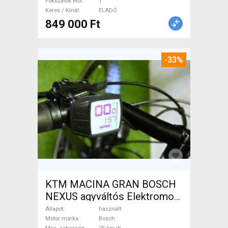
Fokozatok elöl
1
Keres / Kínál
ELADÓ
849 000 Ft
-33%
KTM MACINA GRAN BOSCH
NEXUS agyváltós Elektromos
Trekking/cross 25 km/h
Állapot
használt
Bosch használt ELADÓ
Motor márka
Bosch