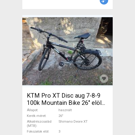
KTM Pro XT Disc aug 7-8-9
100k Mountain Bike 26" elöl
teleszkópos Shimano Deore
Állapot
használt
XT használt ELADÓ
Kerék méret
26"
Alkatrészcsalád
Shimano Deore XT
(MTB)
Fokozatok elöl
3