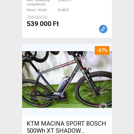
Max. sebesség
25 km/h
rásegítéssel
Keres / Kínál
ELADÓ
799 000 Ft
539 000 Ft
-37%
KTM MACINA SPORT BOSCH
500Wh XT SHADOW