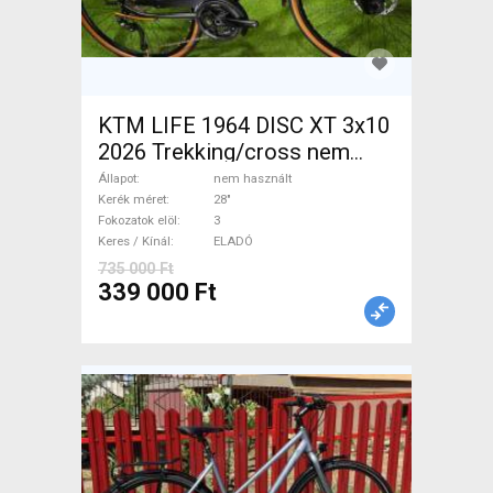
KTM LIFE 1964 DISC XT 3x10
2026 Trekking/cross nem
használt ELADÓ
Állapot
nem használt
Kerék méret
28"
Fokozatok elöl
3
Keres / Kínál
ELADÓ
735 000 Ft
339 000 Ft