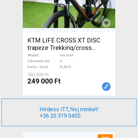
KTM LIFE CROSS XT DISC
trapeze Trekking/cross
tárcsafék használt ELADÓ
Állapot
használt
Fokozatok elöl
3
Keres / Kínál
ELADÓ
360 000 Ft
249 000 Ft
Hirdess ITT, hívj minket!
+36 20 319 0455