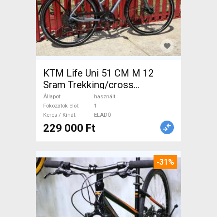
KTM Life Uni 51 CM M 12
Sram Trekking/cross
tárcsafék használt ELADÓ
Állapot
használt
Fokozatok elöl
1
Keres / Kínál
ELADÓ
229 000 Ft
-31%