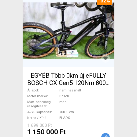
-32%
_EGYÉB Több 0km új eFULLY
BOSCH CX Gen5 120Nm 800
32kmh Elektromos Mountain
Állapot
nem használt
Bike össztelós / fully Bosch
Motor márka
Bosch
Max. sebesség
más
nem használt ELADÓ
rásegítéssel
Akku kapacitás
700 + Wh
Keres / Kínál
ELADÓ
1 699 000 Ft
1 150 000 Ft