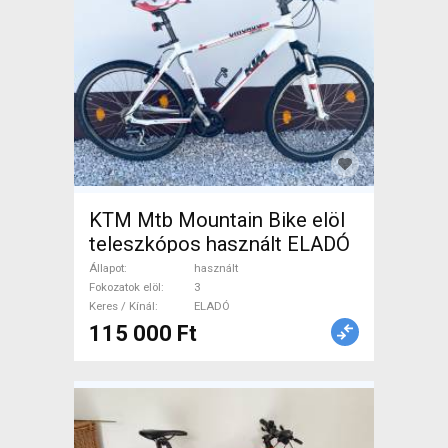
KTM Mtb Mountain Bike elöl
teleszkópos használt ELADÓ
Állapot
használt
Fokozatok elöl
3
Keres / Kínál
ELADÓ
115 000 Ft