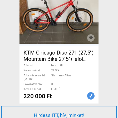
KTM Chicago Disc 271 (27,5")
Mountain Bike 27.5"+ elöl
teleszkópos Shimano Altus
Állapot
használt
használt ELADÓ
Kerék méret
27.5"+
Alkatrészcsalád
Shimano Altus
(MTB)
Fokozatok elöl
3
Keres / Kínál
ELADÓ
220 000 Ft
Hirdess ITT, hívj minket!