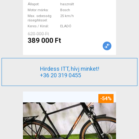
Elektromos Trekking/cross
Állapot
használt
25 km/h Bosch használt
Motor márka
Bosch
Max. sebesség
25 km/h
ELADÓ
rásegítéssel
Keres / Kínál
ELADÓ
620 000 Ft
389 000 Ft
Hirdess ITT, hívj minket!
+36 20 319 0455
-54%