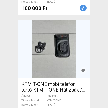
Keres / Kínál
ELADÓ
100 000 Ft
KTM T-ONE mobiltelefon
tartó KTM T-ONE Hátizsák /
Táska használt ELADÓ
Állapot
használt
Típus / Modell
KTM T-ONE
Keres / Kínál
ELADÓ