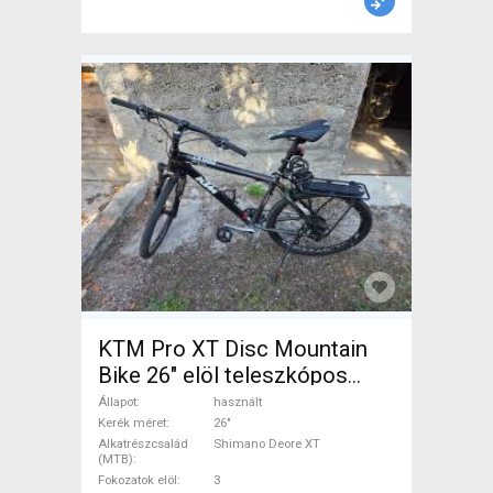
KTM Pro XT Disc Mountain
Bike 26" elöl teleszkópos
Shimano Deore XT használt
Állapot
használt
ELADÓ
Kerék méret
26"
Alkatrészcsalád
Shimano Deore XT
(MTB)
Fokozatok elöl
3