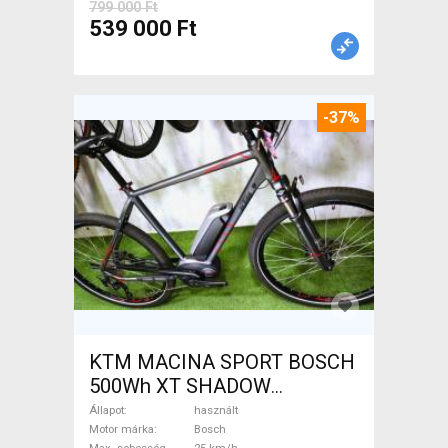
799 000 Ft
539 000 Ft
-37%
KTM MACINA SPORT BOSCH
500Wh XT SHADOW
Elektromos Trekking/cross
Állapot
használt
25 km/h Bosch használt
Motor márka
Bosch