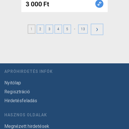
3 000 Ft
›
-
1
2
3
4
5
13
APRÓHIRDETÉS INFÓK
Nyitólap
Regisztráció
Hirdetésfeladás
HASZNOS OLDALAK
Megnézett hirdetések