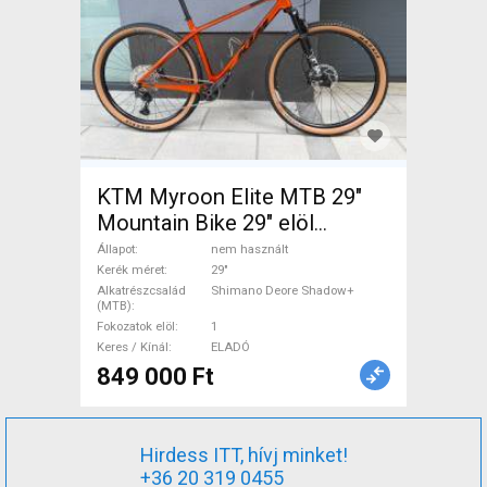
KTM Myroon Elite MTB 29"
Mountain Bike 29" elöl
teleszkópos Shimano Deore
Állapot
nem használt
Shadow+ nem használt
Kerék méret
29"
Alkatrészcsalád
Shimano Deore Shadow+
ELADÓ
(MTB)
Fokozatok elöl
1
Keres / Kínál
ELADÓ
849 000 Ft
Hirdess ITT, hívj minket!
+36 20 319 0455