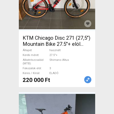
KTM Chicago Disc 271 (27,5")
Mountain Bike 27.5"+ elöl
teleszkópos Shimano Altus
Állapot
használt
használt ELADÓ
Kerék méret
27.5"+
Alkatrészcsalád
Shimano Altus
(MTB)
Fokozatok elöl
3
Keres / Kínál
ELADÓ
220 000 Ft