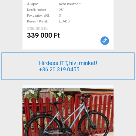
használt ELADÓ
Állapot
nem használt
Kerék méret
28"
Fokozatok elöl
3
Keres / Kínál
ELADÓ
735 000 Ft
339 000 Ft
Hirdess ITT, hívj minket!
+36 20 319 0455