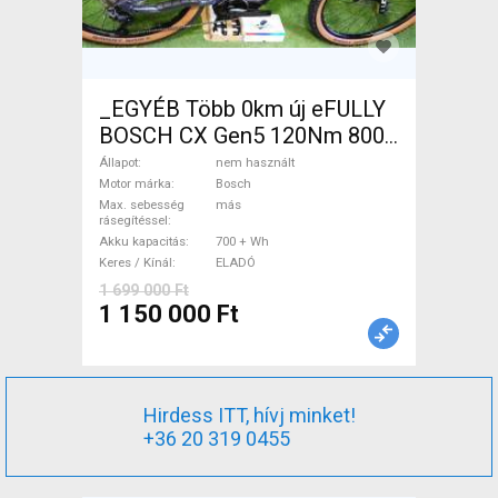
_EGYÉB Több 0km új eFULLY
BOSCH CX Gen5 120Nm 800
32kmh Elektromos Mountain
Állapot
nem használt
Bike össztelós / fully Bosch
Motor márka
Bosch
Max. sebesség
más
nem használt ELADÓ
rásegítéssel
Akku kapacitás
700 + Wh
Keres / Kínál
ELADÓ
1 699 000 Ft
1 150 000 Ft
Hirdess ITT, hívj minket!
+36 20 319 0455