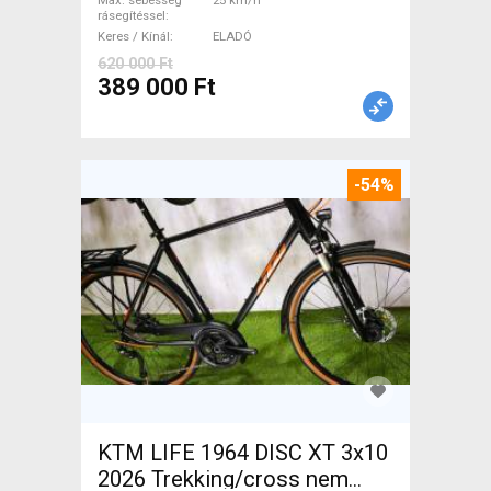
Max. sebesség
25 km/h
ELADÓ
rásegítéssel
Keres / Kínál
ELADÓ
620 000 Ft
389 000 Ft
-54%
KTM LIFE 1964 DISC XT 3x10
2026 Trekking/cross nem