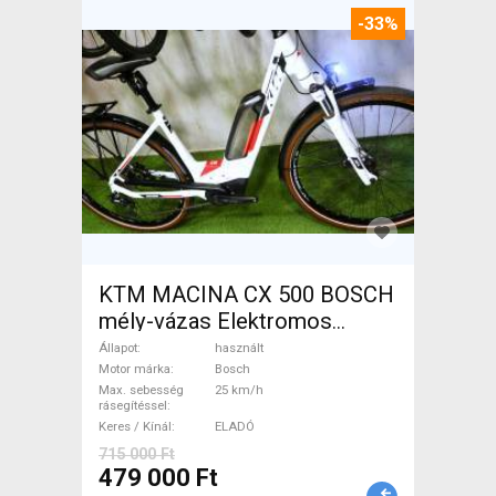
-33%
KTM MACINA CX 500 BOSCH
mély-vázas Elektromos
Trekking/cross 25 km/h
Állapot
használt
Bosch használt ELADÓ
Motor márka
Bosch
Max. sebesség
25 km/h
rásegítéssel
Keres / Kínál
ELADÓ
715 000 Ft
479 000 Ft