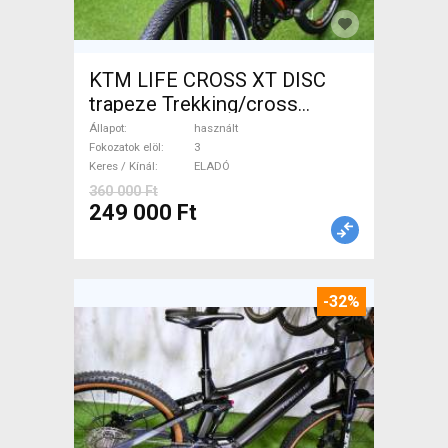
KTM LIFE CROSS XT DISC
trapeze Trekking/cross
tárcsafék használt ELADÓ
Állapot
használt
Fokozatok elöl
3
Keres / Kínál
ELADÓ
360 000 Ft
249 000 Ft
-32%