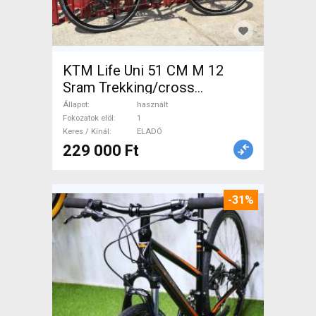
KTM Life Uni 51 CM M 12
Sram Trekking/cross
tárcsafék használt ELADÓ
Állapot
használt
Fokozatok elöl
1
Keres / Kínál
ELADÓ
229 000 Ft
-31%