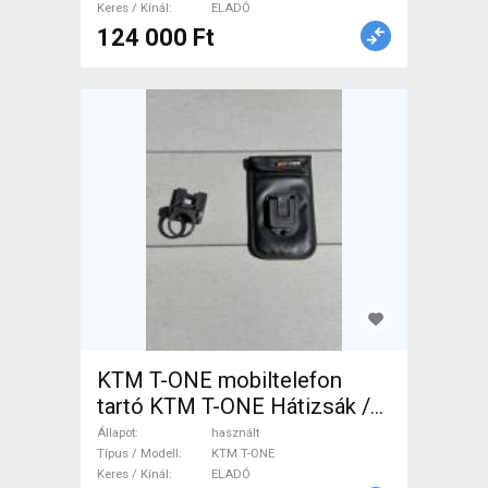
Keres / Kínál
ELADÓ
124 000 Ft
KTM T-ONE mobiltelefon
tartó KTM T-ONE Hátizsák /
Táska használt ELADÓ
Állapot
használt
Típus / Modell
KTM T-ONE
Keres / Kínál
ELADÓ