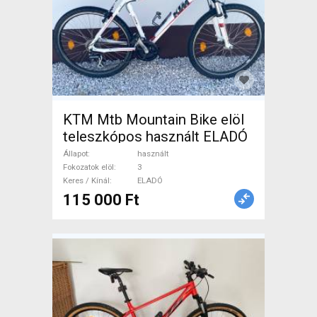
KTM Mtb Mountain Bike elöl
teleszkópos használt ELADÓ
Állapot
használt
Fokozatok elöl
3
Keres / Kínál
ELADÓ
115 000 Ft