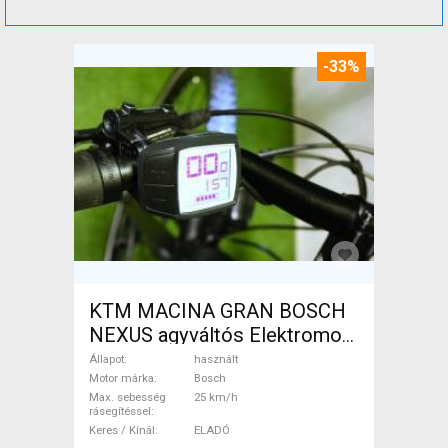
-33%
KTM MACINA GRAN BOSCH
NEXUS agyváltós Elektromos
Trekking/cross 25 km/h
Állapot
használt
Bosch használt ELADÓ
Motor márka
Bosch
Max. sebesség
25 km/h
rásegítéssel
Keres / Kínál
ELADÓ