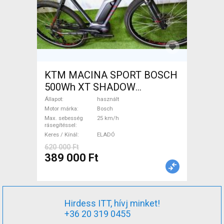
KTM MACINA SPORT BOSCH
500Wh XT SHADOW
Elektromos Trekking/cross
Állapot
használt
25 km/h Bosch használt
Motor márka
Bosch
Max. sebesség
25 km/h
ELADÓ
rásegítéssel
Keres / Kínál
ELADÓ
620 000 Ft
389 000 Ft
Hirdess ITT, hívj minket!
+36 20 319 0455