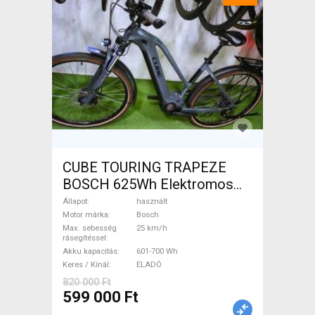
CUBE TOURING TRAPEZE
BOSCH 625Wh Elektromos
Trekking/cross 25 km/h
Állapot
használt
Bosch 601-700 Wh használt
Motor márka
Bosch
Max. sebesség
25 km/h
ELADÓ
rásegítéssel
Akku kapacitás
601-700 Wh
Keres / Kínál
ELADÓ
820 000 Ft
599 000 Ft