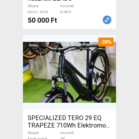
Állapot
használt
Keres / Kínál
ELADÓ
50 000 Ft
-38%
SPECIALIZED TERO 29 EQ
TRAPEZE 710Wh Elektromos
Trekking/cross 25 km/h _Más
Állapot
használt
Kerék méret
29"