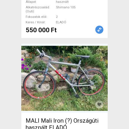
Országúti Shimano 105
Állapot
használt
tárcsafék használt ELADÓ
Alkatrészcsalád
Shimano 105
(Outi)
Fokozatok elöl
2
Keres / Kínál
ELADÓ
550 000 Ft
MALI Mali Iron (?) Országúti
használt ELADÓ