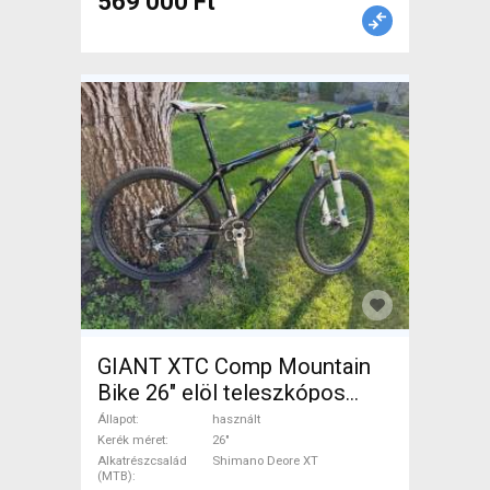
569 000 Ft
GIANT XTC Comp Mountain
Bike 26" elöl teleszkópos
Shimano Deore XT használt
Állapot
használt
ELADÓ
Kerék méret
26"
Alkatrészcsalád
Shimano Deore XT
(MTB)