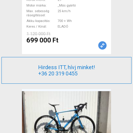
gyártó 700 + Wh használt
Motor márka
_Más gyártó
ELADÓ
Max. sebesség
25 km/h
rásegítéssel
Akku kapacitás
700 + Wh
Keres / Kínál
ELADÓ
1 120 000 Ft
699 000 Ft
Hirdess ITT, hívj minket!
+36 20 319 0455