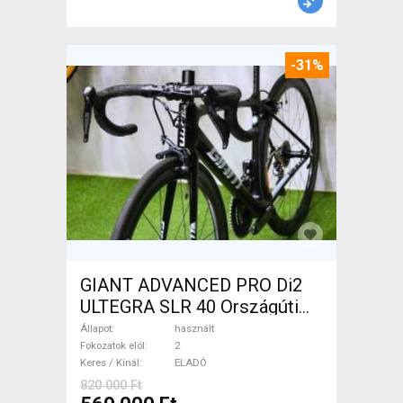
-31%
GIANT ADVANCED PRO Di2
ULTEGRA SLR 40 Országúti
használt ELADÓ
Állapot
használt
Fokozatok elöl
2
Keres / Kínál
ELADÓ
820 000 Ft