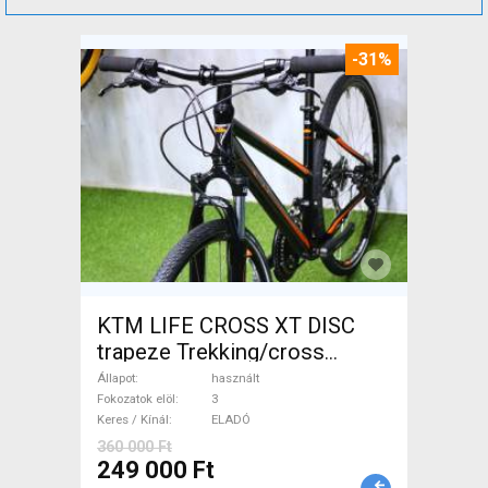
-31%
KTM LIFE CROSS XT DISC
trapeze Trekking/cross
tárcsafék használt ELADÓ
Állapot
használt
Fokozatok elöl
3
Keres / Kínál
ELADÓ
360 000 Ft
249 000 Ft