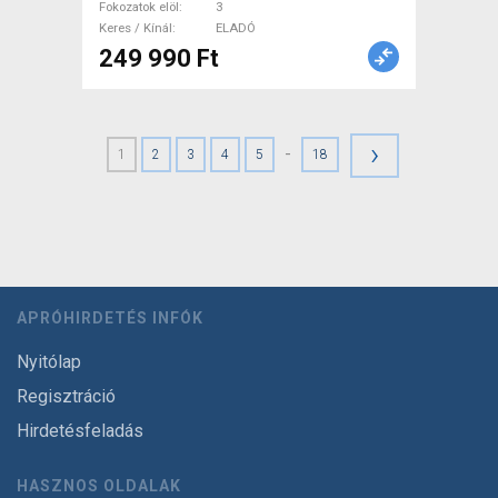
Fokozatok elöl
3
Keres / Kínál
ELADÓ
249 990 Ft
›
-
1
2
3
4
5
18
APRÓHIRDETÉS INFÓK
Nyitólap
Regisztráció
Hirdetésfeladás
HASZNOS OLDALAK