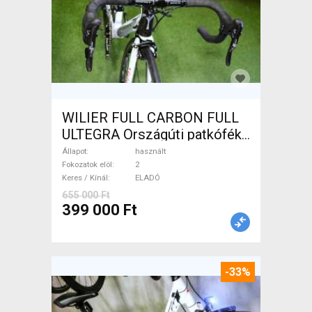
WILIER FULL CARBON FULL
ULTEGRA Országúti patkófék
használt ELADÓ
Állapot
használt
Fokozatok elöl
2
Keres / Kínál
ELADÓ
655 000 Ft
399 000 Ft
-33%