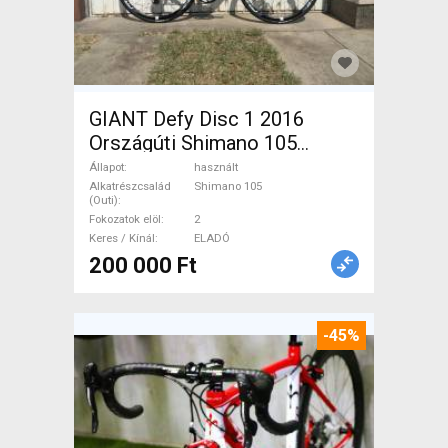
GIANT Defy Disc 1 2016
Országúti Shimano 105
tárcsafék használt ELADÓ
Állapot
használt
Alkatrészcsalád
Shimano 105
(Outi)
Fokozatok elöl
2
Keres / Kínál
ELADÓ
200 000 Ft
-45%