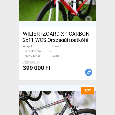
WILIER IZOARD XP CARBON
2x11 WCS Országúti patkófék
használt ELADÓ
Állapot
használt
Fokozatok elöl
2
Keres / Kínál
ELADÓ
720 000 Ft
399 000 Ft
-37%