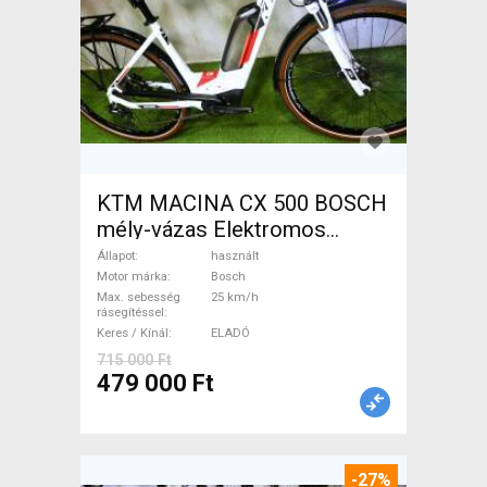
KTM MACINA CX 500 BOSCH
mély-vázas Elektromos
Trekking/cross 25 km/h
Állapot
használt
Bosch használt ELADÓ
Motor márka
Bosch
Max. sebesség
25 km/h
rásegítéssel
Keres / Kínál
ELADÓ
715 000 Ft
479 000 Ft
-27%