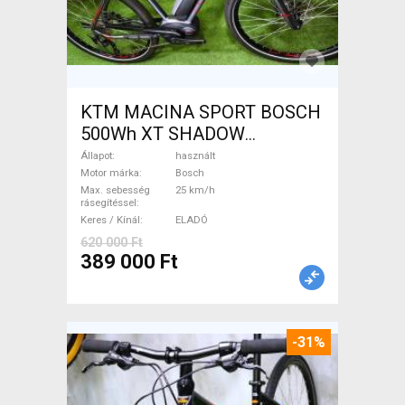
KTM MACINA SPORT BOSCH
500Wh XT SHADOW
Elektromos Trekking/cross
Állapot
használt
25 km/h Bosch használt
Motor márka
Bosch
Max. sebesség
25 km/h
ELADÓ
rásegítéssel
Keres / Kínál
ELADÓ
620 000 Ft
389 000 Ft
-31%