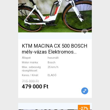
KTM MACINA CX 500 BOSCH
mély-vázas Elektromos
Trekking/cross 25 km/h
Állapot
használt
Bosch használt ELADÓ
Motor márka
Bosch
Max. sebesség
25 km/h
rásegítéssel
Keres / Kínál
ELADÓ
715 000 Ft
479 000 Ft
-27%