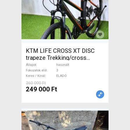
KTM LIFE CROSS XT DISC
trapeze Trekking/cross
tárcsafék használt ELADÓ
Állapot
használt
Fokozatok elöl
3
Keres / Kínál
ELADÓ
360 000 Ft
249 000 Ft