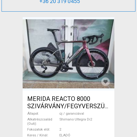
+36 20 319 0455
MERIDA REACTO 8000
SZIVÁRVÁNY/FEGYVERSZÜRKE
(EZÜST) S,M Országúti
Állapot
új / garanciával
Shimano Ultegra Di2 tárcsafék
Alkatrészcsalád
Shimano Ultegra Di2
(Outi)
új / garanciával ELADÓ
Fokozatok elöl
2
Keres / Kínál
ELADÓ