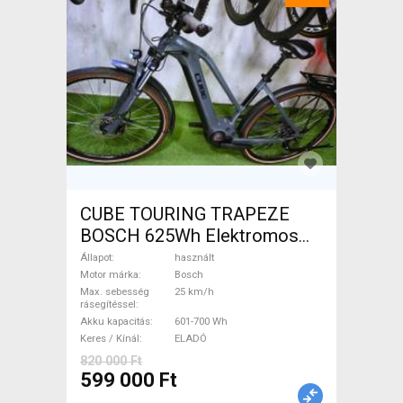
CUBE TOURING TRAPEZE
BOSCH 625Wh Elektromos
Trekking/cross 25 km/h
Állapot
használt
Bosch 601-700 Wh használt
Motor márka
Bosch
Max. sebesség
25 km/h
ELADÓ
rásegítéssel
Akku kapacitás
601-700 Wh
Keres / Kínál
ELADÓ
820 000 Ft
599 000 Ft