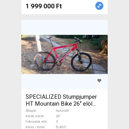
1 999 000 Ft
SPECIALIZED Stumpjumper
HT Mountain Bike 26" elöl
teleszkópos használt ELADÓ
Állapot
használt
Kerék méret
26"
Fokozatok elöl
3
Keres / Kínál
ELADÓ