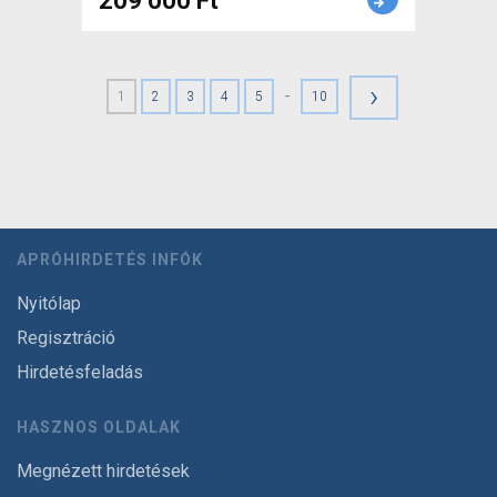
209 000 Ft
›
-
1
2
3
4
5
10
APRÓHIRDETÉS INFÓK
Nyitólap
Regisztráció
Hirdetésfeladás
HASZNOS OLDALAK
Megnézett hirdetések