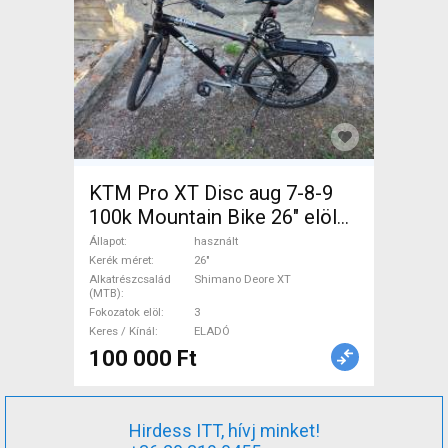
KTM Pro XT Disc aug 7-8-9
100k Mountain Bike 26" elöl
teleszkópos Shimano Deore
Állapot
használt
XT használt ELADÓ
Kerék méret
26"
Alkatrészcsalád
Shimano Deore XT
(MTB)
Fokozatok elöl
3
Keres / Kínál
ELADÓ
100 000 Ft
Hirdess ITT, hívj minket!