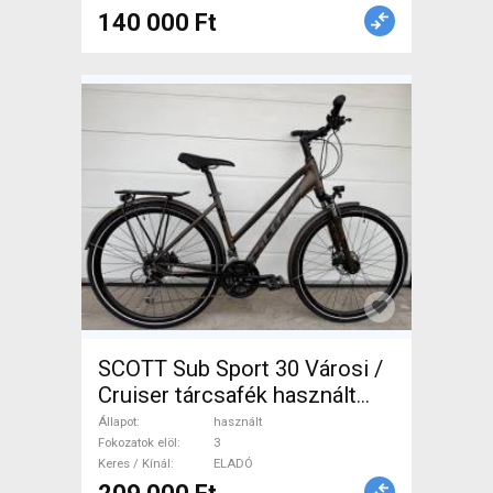
140 000 Ft
SCOTT Sub Sport 30 Városi /
Cruiser tárcsafék használt
ELADÓ
Állapot
használt
Fokozatok elöl
3
Keres / Kínál
ELADÓ