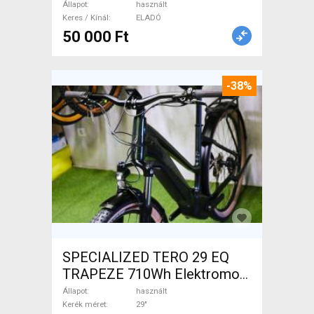
Állapot
használt
Keres / Kínál
ELADÓ
50 000 Ft
-38%
SPECIALIZED TERO 29 EQ
TRAPEZE 710Wh Elektromos
Trekking/cross 25 km/h _Más
Állapot
használt
gyártó 700 + Wh használt
Kerék méret
29"