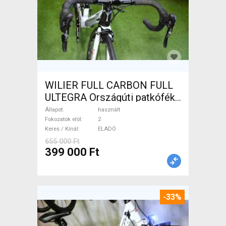
WILIER FULL CARBON FULL
ULTEGRA Országúti patkófék
használt ELADÓ
Állapot
használt
Fokozatok elöl
2
Keres / Kínál
ELADÓ
655 000 Ft
399 000 Ft
-33%