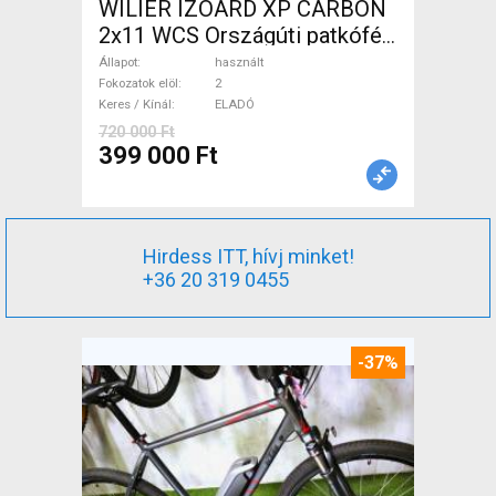
WILIER IZOARD XP CARBON
2x11 WCS Országúti patkófék
használt ELADÓ
Állapot
használt
Fokozatok elöl
2
Keres / Kínál
ELADÓ
720 000 Ft
399 000 Ft
Hirdess ITT, hívj minket!
+36 20 319 0455
-37%