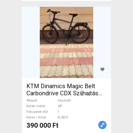
KTM Dinamics Magic Belt
Carbondrive CDX Szíjhajtás
Trekking/cross tárcsafék
Állapot
használt
használt ELADÓ
Kerék méret
28"
Fokozatok elöl
1
Keres / Kínál
ELADÓ
390 000 Ft