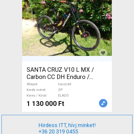
SANTA CRUZ V10 L MX /
Carbon CC DH Enduro /
Freeride / DH 29" használt
Állapot
használt
ELADÓ
Kerék méret
29"
Keres / Kínál
ELADÓ
1 130 000 Ft
Hirdess ITT, hívj minket!
+36 20 319 0455