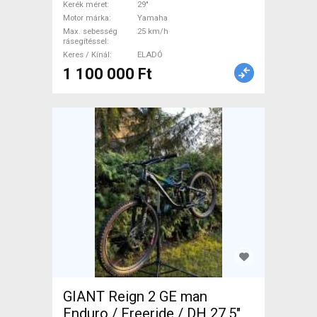
használt ELADÓ
Kerék méret
29"
Motor márka
Yamaha
Max. sebesség
25 km/h
rásegítéssel
Keres / Kínál
ELADÓ
1 100 000 Ft
GIANT Reign 2 GE man
Enduro / Freeride / DH 27.5"