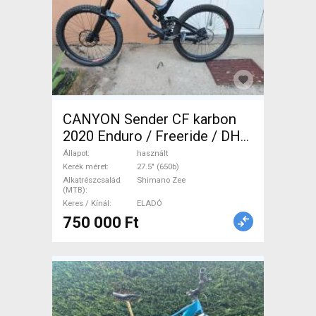
CANYON Sender CF karbon
2020 Enduro / Freeride / DH
27.5" (650b) Shimano Zee
Állapot
használt
használt ELADÓ
Kerék méret
27.5" (650b)
Alkatrészcsalád
Shimano Zee
(MTB)
Keres / Kínál
ELADÓ
750 000 Ft