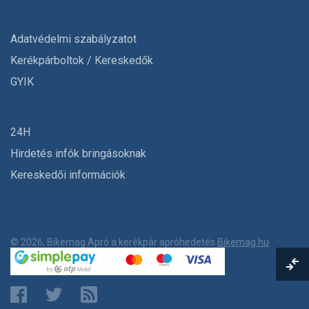
Adatvédelmi szabályzatot
Kerékpárboltok / Kereskedők
GYIK
24H
Hirdetés infók bringásoknak
Kereskedői információk
© 2026, Bikemag Apró a kerékpár apróhirdetés
Bikemag.hu