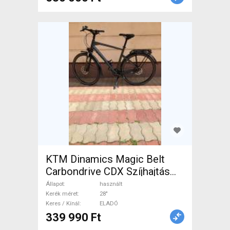
KTM Dinamics Magic Belt
Carbondrive CDX Szíjhajtás
Trekking/cross tárcsafék
Állapot
használt
használt ELADÓ
Kerék méret
28"
Keres / Kínál
ELADÓ
339 990 Ft