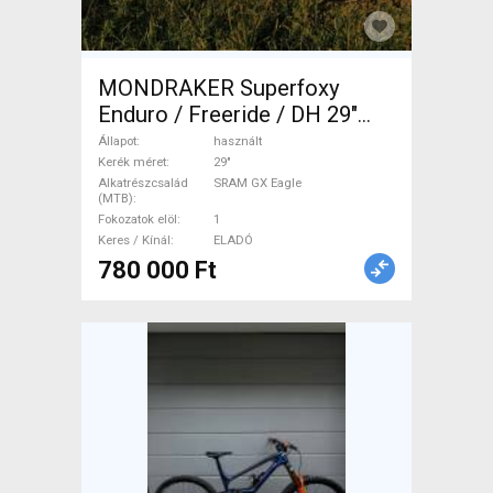
MONDRAKER Superfoxy
Enduro / Freeride / DH 29"
SRAM GX Eagle használt
Állapot
használt
ELADÓ
Kerék méret
29"
Alkatrészcsalád
SRAM GX Eagle
(MTB)
Fokozatok elöl
1
Keres / Kínál
ELADÓ
780 000 Ft