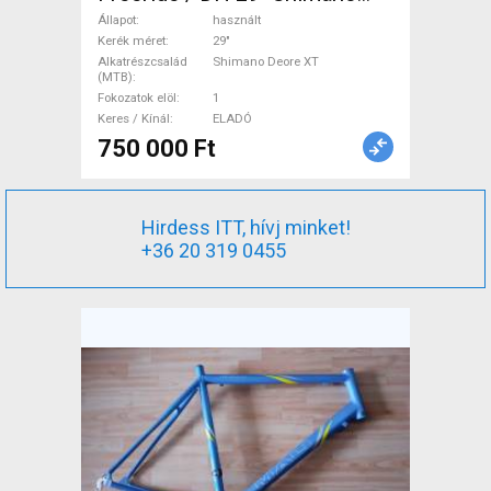
Deore XT használt ELADÓ
Állapot
használt
Kerék méret
29"
Alkatrészcsalád
Shimano Deore XT
(MTB)
Fokozatok elöl
1
Keres / Kínál
ELADÓ
750 000 Ft
Hirdess ITT, hívj minket!
+36 20 319 0455