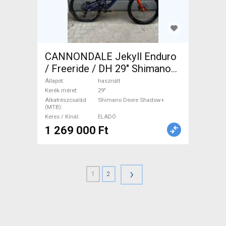
CANNONDALE Jekyll Enduro
/ Freeride / DH 29" Shimano
Deore Shadow+ használt
Állapot
használt
ELADÓ
Kerék méret
29"
Alkatrészcsalád
Shimano Deore Shadow+
(MTB)
Keres / Kínál
ELADÓ
1 269 000 Ft
›
1
2