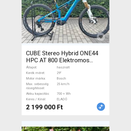
CUBE Stereo Hybrid ONE44
HPC AT 800 Elektromos
Mountain Bike 29" össztelós
Állapot
használt
/ fully Bosch használt ELADÓ
Kerék méret
29"
Motor márka
Bosch
Max. sebesség
25 km/h
rásegítéssel
Akku kapacitás
700 + Wh
Keres / Kínál
ELADÓ
2 199 000 Ft