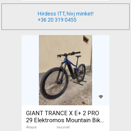
Hirdess ITT, hívj minket!
+36 20 319 0455
GIANT TRANCE X E+ 2 PRO
29 Elektromos Mountain Bike
29" össztelós / fully Yamaha
Állapot
használt