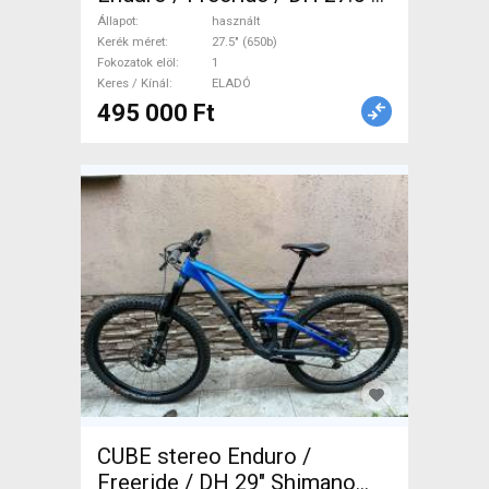
(650b) használt ELADÓ
Állapot
használt
Kerék méret
27.5" (650b)
Fokozatok elöl
1
Keres / Kínál
ELADÓ
495 000 Ft
CUBE stereo Enduro /
Freeride / DH 29" Shimano