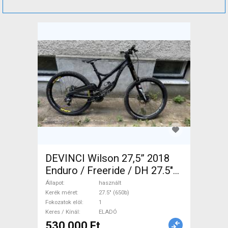
DEVINCI Wilson 27,5” 2018
Enduro / Freeride / DH 27.5"
(650b) használt ELADÓ
Állapot
használt
Kerék méret
27.5" (650b)
Fokozatok elöl
1
Keres / Kínál
ELADÓ
530 000 Ft