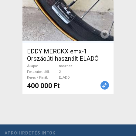
EDDY MERCKX emx-1
Országúti használt ELADÓ
Állapot
használt
Fokozatok elöl
2
Keres / Kínál
ELADÓ
400 000 Ft
APRÓHIRDETÉS INFÓK