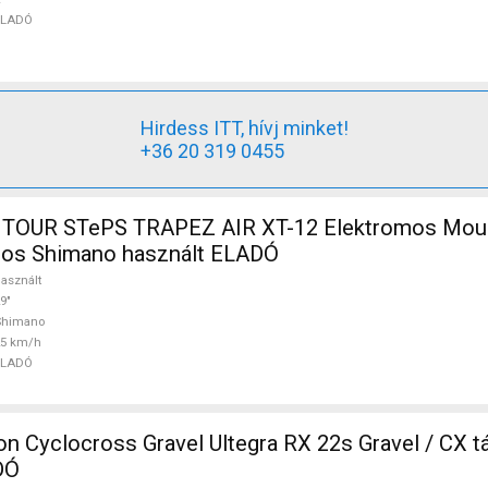
ELADÓ
Hirdess ITT, hívj minket!
+36 20 319 0455
TOUR STePS TRAPEZ AIR XT-12 Elektromos Mount
ópos Shimano használt ELADÓ
asznált
9"
Shimano
25 km/h
ELADÓ
 Cyclocross Gravel Ultegra RX 22s Gravel / CX t
DÓ