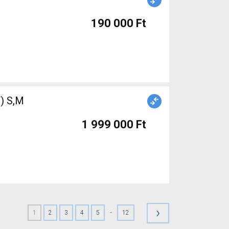
190 000 Ft
) S,M
1 999 000 Ft
›
-
1
2
3
4
5
12