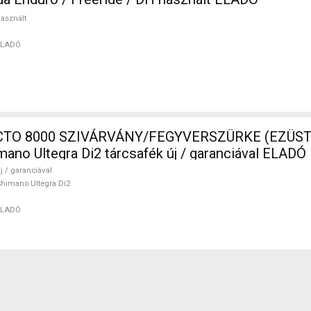
asznált
ELADÓ
TO 8000 SZIVÁRVÁNY/FEGYVERSZÜRKE (EZÜST
mano Ultegra Di2 tárcsafék új / garanciával ELADÓ
j / garanciával
himano Ultegra Di2
ELADÓ