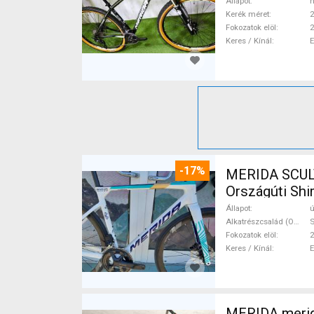
Állapot
h
Kerék méret
2
Fokozatok elöl
2
Keres / Kínál
-17%
MERIDA SCUL
Országúti Shi
Állapot
ú
Alkatrészcsalád (Outi)
S
Fokozatok elöl
2
Keres / Kínál
MERIDA merid