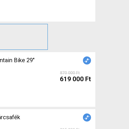
ain Bike 29"
870 000 Ft
619 000 Ft
árcsafék