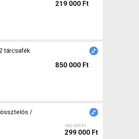
219 000 Ft
2 tárcsafék
850 000 Ft
össztelós /
480 000 Ft
299 000 Ft