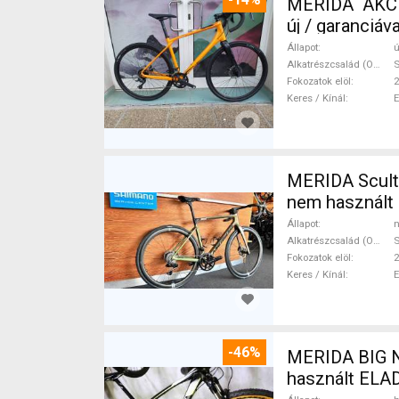
MERIDA AKCIÓ
új / garanciá
Állapot
ú
Alkatrészcsalád (Outi)
Fokozatok elöl
2
Keres / Kínál
MERIDA Scult
nem használt
Állapot
n
Alkatrészcsalád (Outi)
S
Fokozatok elöl
2
Keres / Kínál
-46%
MERIDA BIG N
használt ELA