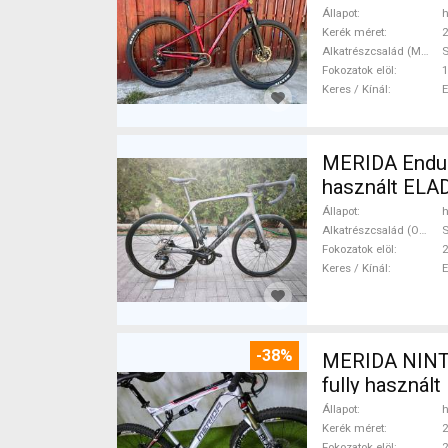
Állapot
h
Kerék méret
2
Alkatrészcsalád (MTB)
Fokozatok elöl
1
Keres / Kínál
MERIDA Endura
használt ELA
Állapot
h
Alkatrészcsalád (Outi)
S
Fokozatok elöl
2
Keres / Kínál
-38%
MERIDA NINTY-
fully használ
Állapot
h
Kerék méret
2
Fokozatok elöl
2