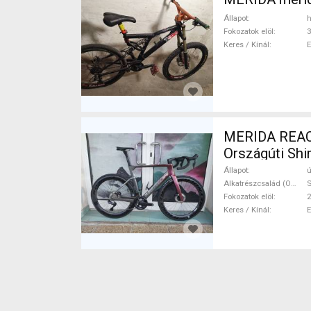
Állapot
h
Fokozatok elöl
3
Keres / Kínál
MERIDA REAC
Országúti Shi
Állapot
ú
Alkatrészcsalád (Outi)
S
Fokozatok elöl
2
Keres / Kínál