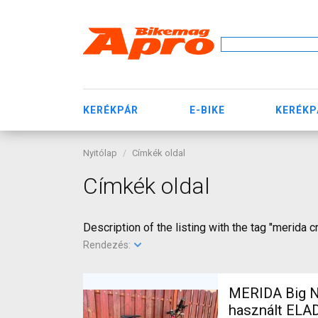
KERÉKPÁR
E-BIKE
KERÉKP
Nyitólap
Címkék oldal
Címkék oldal
Description of the listing with the tag "merida 
Rendezés:
MERIDA Big N
használt ELA