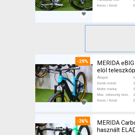
Keres / Kínál
-29%
MERIDA eBIG 
elöl teleszk
Állapot
h
Kerék méret
2
Motor márka
Max. sebesség rásegítéssel
Keres / Kínál
-36%
MERIDA Carbon
használt ELA