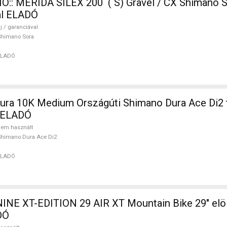
:: MERIDA SILEX 200 ( S) Gravel / CX Shimano S
val ELADÓ
j / garanciával
Shimano Sora
ELADÓ
ura 10K Medium Országúti Shimano Dura Ace Di2 
 ELADÓ
em használt
himano Dura Ace Di2
ELADÓ
INE XT-EDITION 29 AIR XT Mountain Bike 29" elö
DÓ