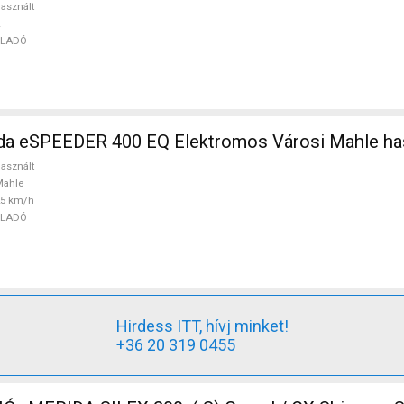
asznált
ELADÓ
a eSPEEDER 400 EQ Elektromos Városi Mahle ha
asznált
Mahle
25 km/h
ELADÓ
Hirdess ITT, hívj minket!
+36 20 319 0455