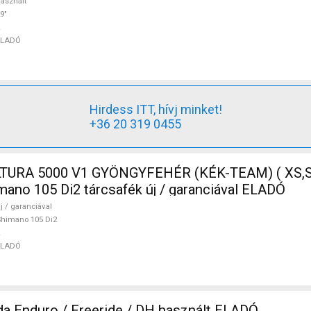
asznált
9"
ELADÓ
Hirdess ITT, hívj minket!
+36 20 319 0455
TURA 5000 V1 GYÖNGYFEHÉR (KÉK-TEAM) ( XS,S
mano 105 Di2 tárcsafék új / garanciával ELADÓ
j / garanciával
himano 105 Di2
ELADÓ
a Enduro / Freeride / DH használt ELADÓ