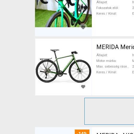
Állapot
h
Fokozatok elöl
2
Keres / Kínál
MERIDA Merid
Állapot
h
Motor márka
Max. sebesség rásegítéssel
Keres / Kínál
-14%