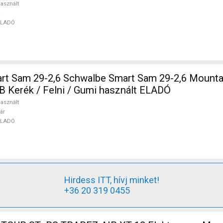
asznált
ELADÓ
rt Sam 29-2,6 Schwalbe Smart Sam 29-2,6 Mounta
B Kerék / Felni / Gumi használt ELADÓ
asznált
ár
ELADÓ
Hirdess ITT, hívj minket!
+36 20 319 0455