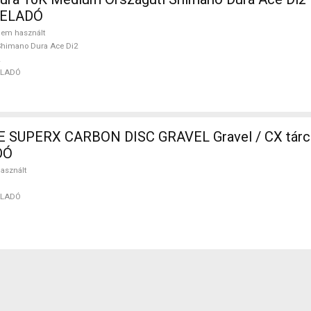
 ELADÓ
em használt
himano Dura Ace Di2
ELADÓ
SUPERX CARBON DISC GRAVEL Gravel / CX tárc
DÓ
asznált
ELADÓ