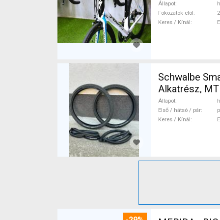
Állapot
h
Fokozatok elöl
2
Keres / Kínál
Schwalbe Sma
Alkatrész, MT
Állapot
h
Első / hátsó / pár
p
Keres / Kínál
-29%