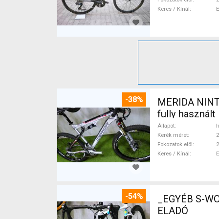
Keres / Kínál
-38%
MERIDA NINTY-
fully használ
Állapot
h
Kerék méret
2
Fokozatok elöl
2
Keres / Kínál
-54%
_EGYÉB S-WO
ELADÓ