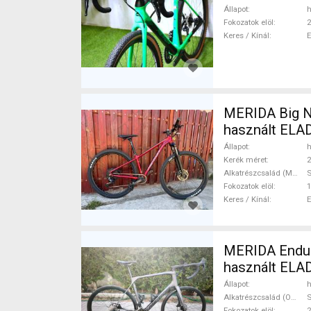
Állapot
h
Fokozatok elöl
2
Keres / Kínál
MERIDA Big N
használt ELA
Állapot
h
Kerék méret
2
Alkatrészcsalád (MTB)
Fokozatok elöl
1
Keres / Kínál
MERIDA Endura
használt ELA
Állapot
h
Alkatrészcsalád (Outi)
S
Fokozatok elöl
2