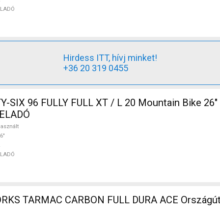
ELADÓ
Hirdess ITT, hívj minket!
+36 20 319 0455
SIX 96 FULLY FULL XT / L 20 Mountain Bike 26" 
t ELADÓ
asznált
6"
ELADÓ
RKS TARMAC CARBON FULL DURA ACE Országúti