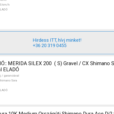
25 km/h
ELADÓ
Hirdess ITT, hívj minket!
+36 20 319 0455
:: MERIDA SILEX 200 ( S) Gravel / CX Shimano S
val ELADÓ
j / garanciával
Shimano Sora
ELADÓ
ura 10K Medium Országúti Shimano Dura Ace Di2 