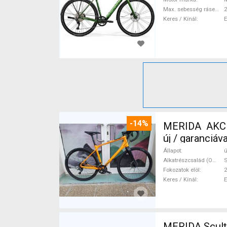
Max. sebesség rásegítéssel
Keres / Kínál
-14%
MERIDA AKCIÓ
új / garanciá
Állapot
ú
Alkatrészcsalád (Outi)
Fokozatok elöl
2
Keres / Kínál
MERIDA Scult