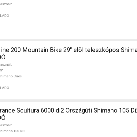
asznált
ELADÓ
ine 200 Mountain Bike 29" elöl teleszkópos Shim
DÓ
asznált
9"
Shimano Cues
ELADÓ
nce Scultura 6000 di2 Országúti Shimano 105 Di
DÓ
asznált
himano 105 Di2