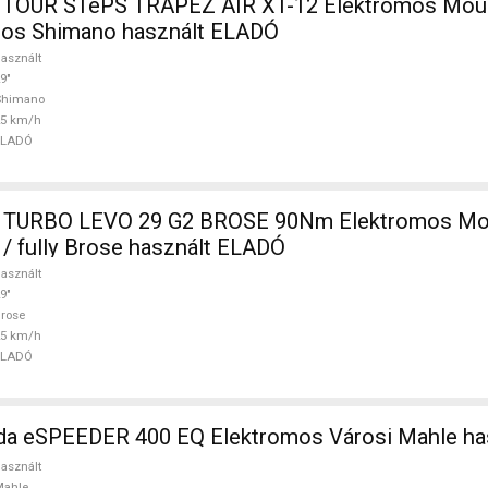
TOUR STePS TRAPEZ AIR XT-12 Elektromos Mount
ópos Shimano használt ELADÓ
asznált
9"
Shimano
25 km/h
ELADÓ
 TURBO LEVO 29 G2 BROSE 90Nm Elektromos Mou
 / fully Brose használt ELADÓ
asznált
9"
rose
25 km/h
ELADÓ
a eSPEEDER 400 EQ Elektromos Városi Mahle ha
asznált
Mahle