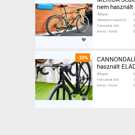
nem használt
Állapot
n
Alkatrészcsalád (Outi)
S
Fokozatok elöl
2
Keres / Kínál
-33%
CANNONDALE 
használt ELA
Állapot
h
Fokozatok elöl
1
Keres / Kínál