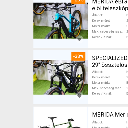
MERIDA eBIG 
elöl teleszk
Állapot
h
Kerék méret
2
Motor márka
Max. sebesség rásegítéssel
Keres / Kínál
-33%
SPECIALIZED
29" össztelós
Állapot
h
Kerék méret
2
Motor márka
B
Max. sebesség rásegítéssel
Keres / Kínál
MERIDA Merid
Állapot
h
Motor márka