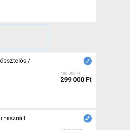
össztelós /
480 000 Ft
299 000 Ft
 használt