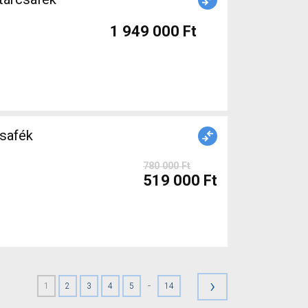
1 949 000 Ft
safék
780 000 Ft
519 000 Ft
›
-
1
2
3
4
5
14