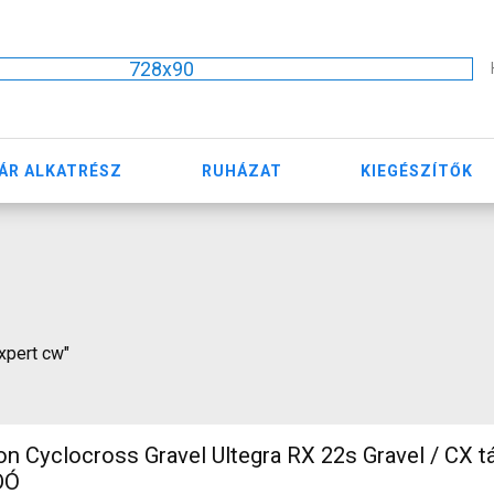
728x90
ÁR ALKATRÉSZ
RUHÁZAT
KIEGÉSZÍTŐK
expert cw"
 Cyclocross Gravel Ultegra RX 22s Gravel / CX t
DÓ