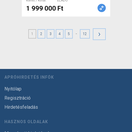
Keres / Kínál
ELADÓ
1 999 000 Ft
›
-
1
2
3
4
5
12
APRÓHIRDETÉS INFÓK
Nyitólap
Regisztráció
Hirdetésfeladás
HASZNOS OLDALAK