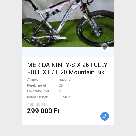
MERIDA NINTY-SIX 96 FULLY
FULL XT / L 20 Mountain Bike
26" össztelós / fully használt
Állapot
használt
ELADÓ
Kerék méret
26"
Fokozatok elöl
2
Keres / Kínál
ELADÓ
480 000 Ft
299 000 Ft