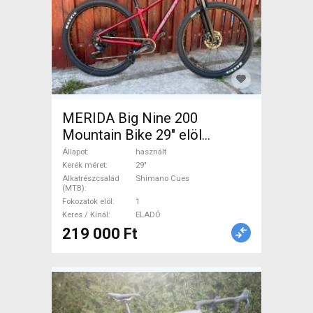
MERIDA Big Nine 200
Mountain Bike 29" elöl
teleszkópos Shimano Cues
Állapot
használt
használt ELADÓ
Kerék méret
29"
Alkatrészcsalád
Shimano Cues
(MTB)
Fokozatok elöl
1
Keres / Kínál
ELADÓ
219 000 Ft