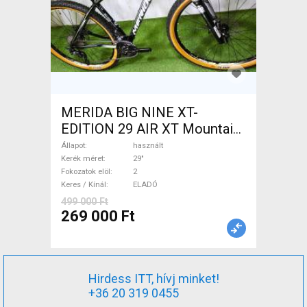
MERIDA BIG NINE XT-
EDITION 29 AIR XT Mountain
Bike 29" elöl teleszkópos
Állapot
használt
használt ELADÓ
Kerék méret
29"
Fokozatok elöl
2
Keres / Kínál
ELADÓ
499 000 Ft
269 000 Ft
Hirdess ITT, hívj minket!
+36 20 319 0455