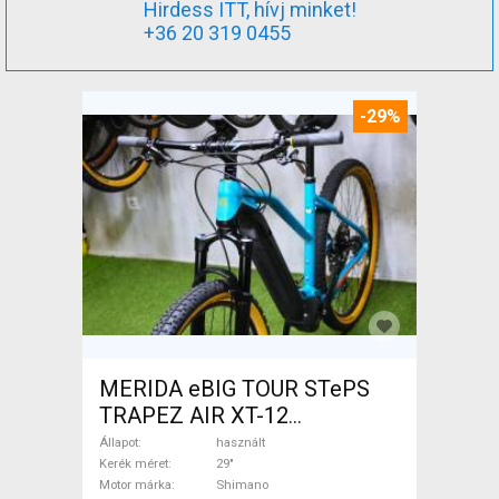
Hirdess ITT, hívj minket!
+36 20 319 0455
-29%
MERIDA eBIG TOUR STePS
TRAPEZ AIR XT-12
Elektromos Mountain Bike
Állapot
használt
29" elöl teleszkópos Shimano
Kerék méret
29"
Motor márka
Shimano
használt ELADÓ