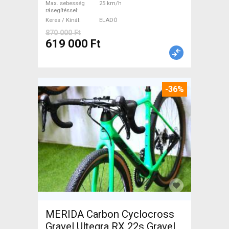
Max. sebesség
25 km/h
rásegítéssel
Keres / Kínál
ELADÓ
870 000 Ft
619 000 Ft
-36%
MERIDA Carbon Cyclocross
Gravel Ultegra RX 22s Gravel /