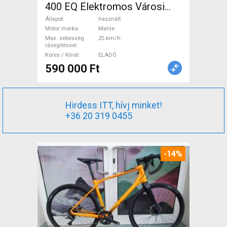
400 EQ Elektromos Városi
Mahle használt ELADÓ
Állapot
használt
Motor márka
Mahle
Max. sebesség
25 km/h
rásegítéssel
Keres / Kínál
ELADÓ
590 000 Ft
Hirdess ITT, hívj minket!
+36 20 319 0455
-14%