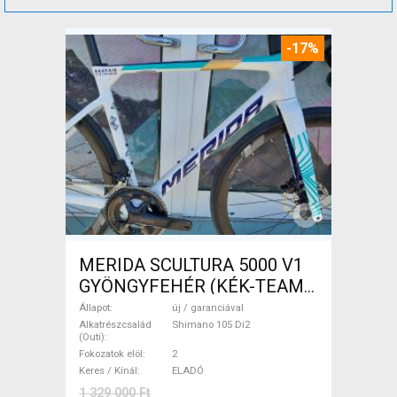
-17%
MERIDA SCULTURA 5000 V1
GYÖNGYFEHÉR (KÉK-TEAM)
( XS,S,M) Országúti Shimano
Állapot
új / garanciával
105 Di2 tárcsafék új /
Alkatrészcsalád
Shimano 105 Di2
(Outi)
garanciával ELADÓ
Fokozatok elöl
2
Keres / Kínál
ELADÓ
1 329 000 Ft