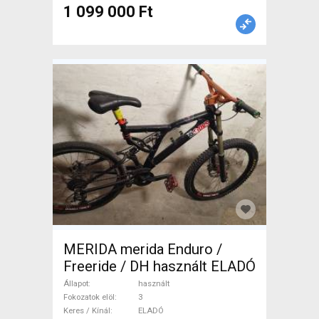
1 099 000 Ft
MERIDA merida Enduro /
Freeride / DH használt ELADÓ
Állapot
használt
Fokozatok elöl
3
Keres / Kínál
ELADÓ