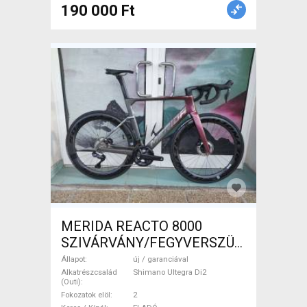
190 000 Ft
MERIDA REACTO 8000
SZIVÁRVÁNY/FEGYVERSZÜRKE
(EZÜST) S,M Országúti
Állapot
új / garanciával
Shimano Ultegra Di2 tárcsafék
Alkatrészcsalád
Shimano Ultegra Di2
(Outi)
új / garanciával ELADÓ
Fokozatok elöl
2