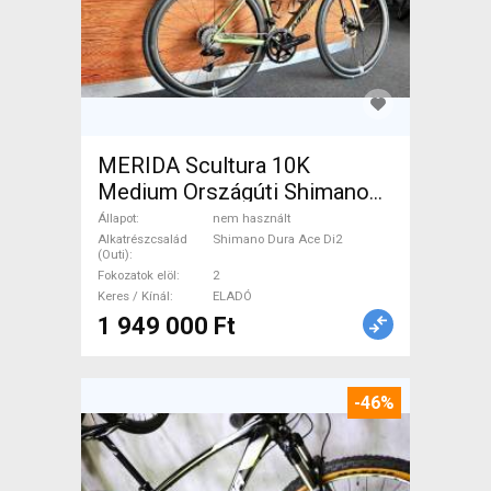
MERIDA Scultura 10K
Medium Országúti Shimano
Dura Ace Di2 tárcsafék nem
Állapot
nem használt
használt ELADÓ
Alkatrészcsalád
Shimano Dura Ace Di2
(Outi)
Fokozatok elöl
2
Keres / Kínál
ELADÓ
1 949 000 Ft
-46%