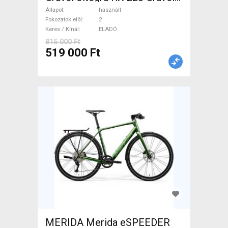
CX tárcsafék használt ELADÓ
Állapot
használt
Fokozatok elöl
2
Keres / Kínál
ELADÓ
815 000 Ft
519 000 Ft
MERIDA Merida eSPEEDER