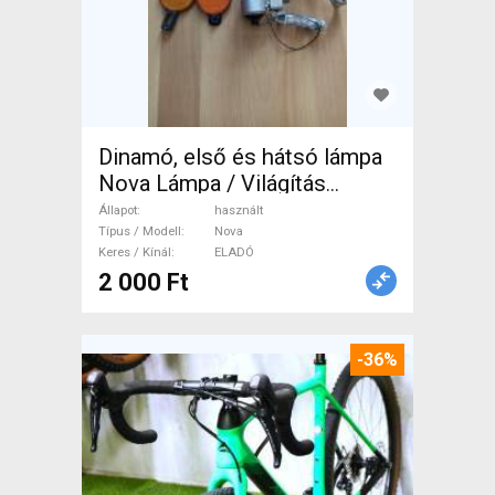
Dinamó, első és hátsó lámpa
Nova Lámpa / Világítás
használt ELADÓ
Állapot
használt
Típus / Modell
Nova
Keres / Kínál
ELADÓ
2 000 Ft
-36%