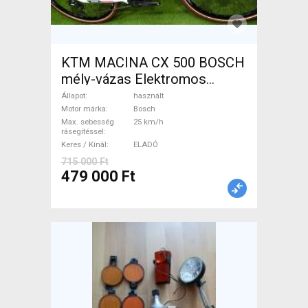
KTM MACINA CX 500 BOSCH
mély-vázas Elektromos
Trekking/cross 25 km/h
Állapot
használt
Bosch használt ELADÓ
Motor márka
Bosch
Max. sebesség
25 km/h
rásegítéssel
Keres / Kínál
ELADÓ
715 000 Ft
479 000 Ft