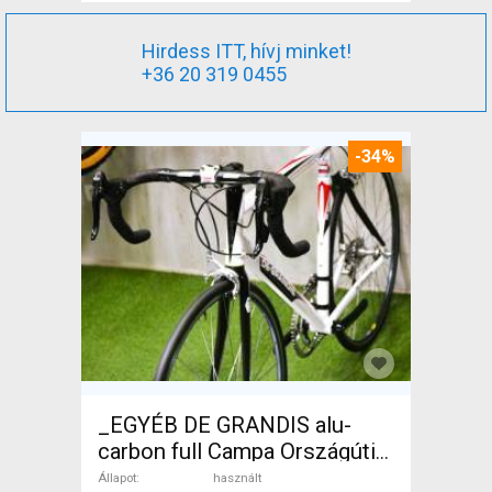
Hirdess ITT, hívj minket!
+36 20 319 0455
-34%
_EGYÉB DE GRANDIS alu-
carbon full Campa Országúti
használt ELADÓ
Állapot
használt