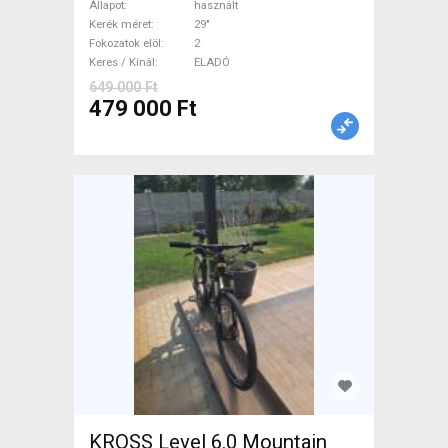
Bike 29" össztelós / fully
Állapot
használt
használt ELADÓ
Kerék méret
29"
Fokozatok elöl
2
Keres / Kínál
ELADÓ
649 000 Ft
479 000 Ft
KROSS Level 6.0 Mountain