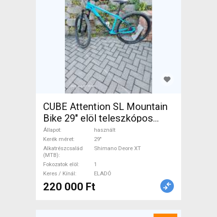
CUBE Attention SL Mountain
Bike 29" elöl teleszkópos
Shimano Deore XT használt
Állapot
használt
ELADÓ
Kerék méret
29"
Alkatrészcsalád
Shimano Deore XT
(MTB)
Fokozatok elöl
1
Keres / Kínál
ELADÓ
220 000 Ft