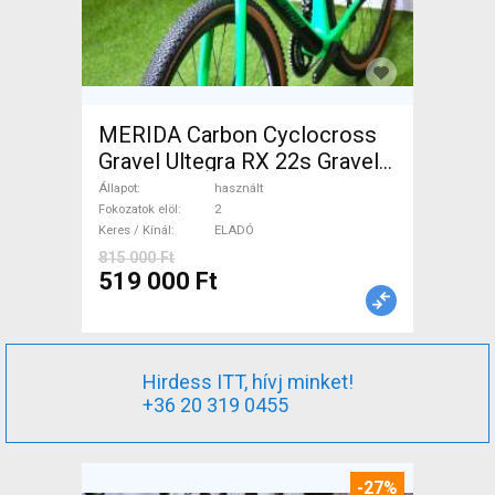
MERIDA Carbon Cyclocross
Gravel Ultegra RX 22s Gravel /
CX tárcsafék használt ELADÓ
Állapot
használt
Fokozatok elöl
2
Keres / Kínál
ELADÓ
815 000 Ft
519 000 Ft
Hirdess ITT, hívj minket!
+36 20 319 0455
-27%