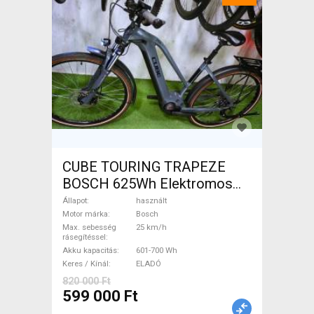
CUBE TOURING TRAPEZE
BOSCH 625Wh Elektromos
Trekking/cross 25 km/h
Állapot
használt
Bosch 601-700 Wh használt
Motor márka
Bosch
Max. sebesség
25 km/h
ELADÓ
rásegítéssel
Akku kapacitás
601-700 Wh
Keres / Kínál
ELADÓ
820 000 Ft
599 000 Ft