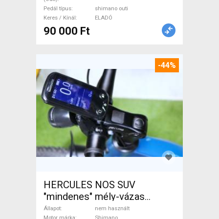
Pedál típus
shimano outi
Keres / Kínál
ELADÓ
90 000 Ft
-44%
HERCULES NOS SUV
"mindenes" mély-vázas
Elektromos Trekking/cross
Állapot
nem használt
Motor márka
Shimano