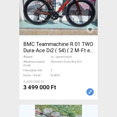
BMC Teammachine R 01 TWO
Dura-Ace Di2 ( 54) ( 2 M-Ft e
Országúti Shimano Dura Ace
Állapot
új / garanciával
Di2 tárcsafék új / garanciával
Alkatrészcsalád
Shimano Dura Ace Di2
(Outi)
ELADÓ
Fokozatok elöl
2
Keres / Kínál
ELADÓ
5 699 000 Ft
3 499 000 Ft