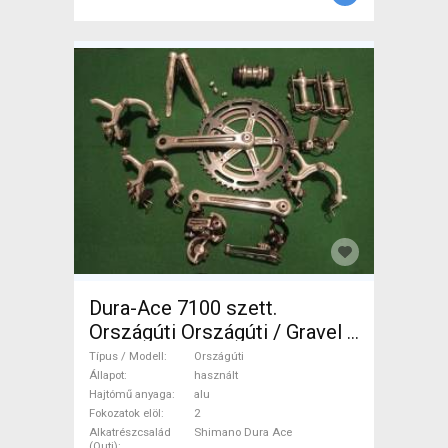
Dura-Ace 7100 szett.
Országúti Országúti / Gravel /
Triatlon Alkatrész, Országúti
Típus / Modell
Országúti
Hajtásrendszer Shimano Dura
Állapot
használt
Hajtómű anyaga
alu
Ace shimano outi használt
Fokozatok elöl
2
ELADÓ
Alkatrészcsalád
Shimano Dura Ace
(Outi)