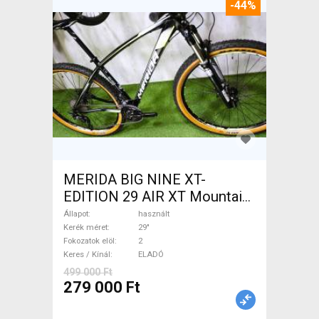
-44%
MERIDA BIG NINE XT-
EDITION 29 AIR XT Mountain
Bike 29" elöl teleszkópos
Állapot
használt
használt ELADÓ
Kerék méret
29"
Fokozatok elöl
2
Keres / Kínál
ELADÓ
499 000 Ft
279 000 Ft