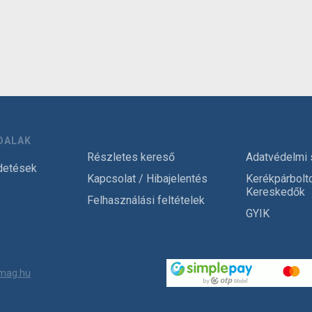
DALAK
Részletes kereső
Adatvédelmi 
detések
Kapcsolat / Hibajelentés
Kerékpárbolt
Kereskedők
Felhasználási feltételek
GYIK
mag.hu