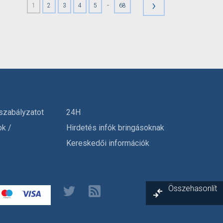
›
-
1
2
3
4
5
68
szabályzatot
24H
ok /
Hirdetés infók bringásoknak
Kereskedői információk
Összehasonlít