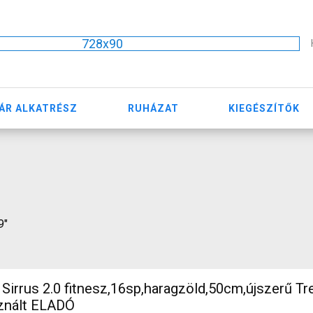
728x90
ÁR ALKATRÉSZ
RUHÁZAT
KIEGÉSZÍTŐK
9"
irrus 2.0 fitnesz,16sp,haragzöld,50cm,újszerű Tr
sznált ELADÓ