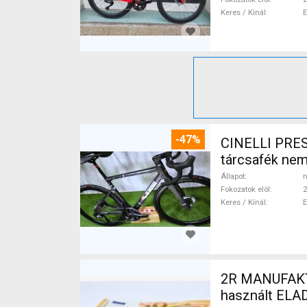
Keres / Kínál
-47%
CINELLI PRES
tárcsafék ne
Állapot
n
Fokozatok elöl
2
Keres / Kínál
2R MANUFAKTU
használt ELA