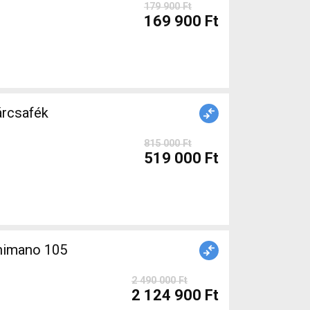
179 900 Ft
169 900 Ft
árcsafék
815 000 Ft
519 000 Ft
himano 105
2 490 000 Ft
2 124 900 Ft