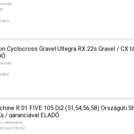
asznált
8"
ELADÓ
 Cyclocross Gravel Ultegra RX 22s Gravel / CX t
DÓ
asznált
ELADÓ
ine R 01 FIVE 105 Di2 (51,54,56,58) Országúti S
új / garanciával ELADÓ
j / garanciával
himano 105 Di2