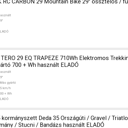
in Bike 29" össztelós / fully használt
asznált
9"
ELADÓ
TERO 29 EQ TRAPEZE 710Wh Elektromos Trekkin
ártó 700 + Wh használt ELADÓ
asznált
9"
Más gyártó
25 km/h
00 + Wh
ELADÓ
rszágúti / Gravel / Triatlon Alkatrész,
mány / Stucni / Bandázs használt ELADÓ