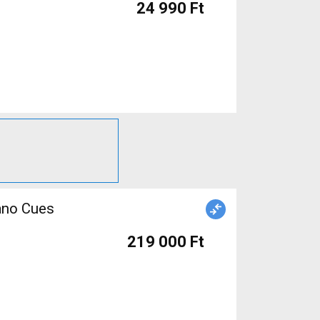
24 990 Ft
ano Cues
219 000 Ft