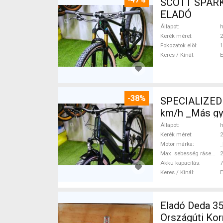
SCOTT SPARK RC CARBON 29 Mounta
ELADÓ
Állapot
h
Kerék méret
2
Fokozatok elöl
1
Keres / Kínál
-38%
SPECIALIZED 
km/h _Más gy
Állapot
h
Kerék méret
2
Motor márka
_
Max. sebesség rásegítéssel
Akku kapacitás
7
Keres / Kínál
Eladó Deda 35 kormányszett Deda 35 O
Országúti Kor