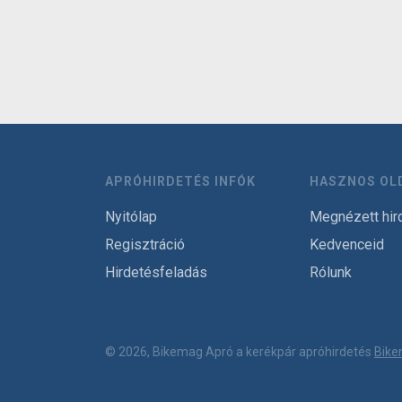
APRÓHIRDETÉS INFÓK
HASZNOS OL
Nyitólap
Megnézett hir
Regisztráció
Kedvenceid
Hirdetésfeladás
Rólunk
© 2026, Bikemag Apró a kerékpár apróhirdetés
Bike