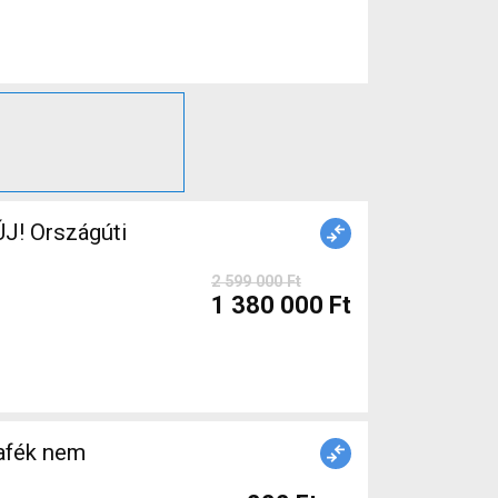
J! Országúti
2 599 000 Ft
1 380 000 Ft
afék nem