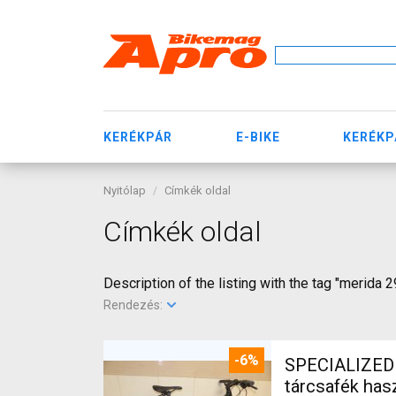
KERÉKPÁR
E-BIKE
KERÉKP
Nyitólap
Címkék oldal
Címkék oldal
Description of the listing with the tag "merida 2
Rendezés:
-6%
SPECIALIZED S
tárcsafék ha