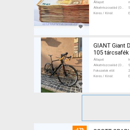
Állapot
n
Alkatrészcsalád (Outi)
Keres / Kínál
GIANT Giant D
105 tárcsafék
Állapot
h
Alkatrészcsalád (Outi)
Fokozatok elöl
2
Keres / Kínál
-47%