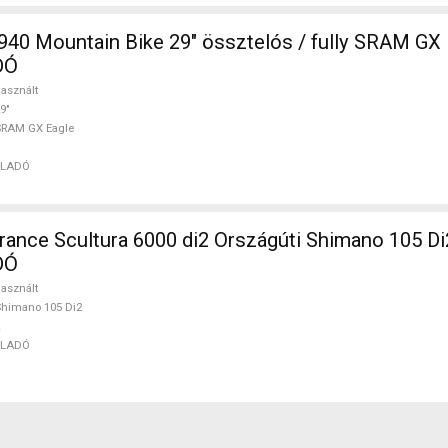
40 Mountain Bike 29" össztelós / fully SRAM GX 
DÓ
asznált
9"
SRAM GX Eagle
ELADÓ
nce Scultura 6000 di2 Országúti Shimano 105 Di
DÓ
asznált
himano 105 Di2
ELADÓ