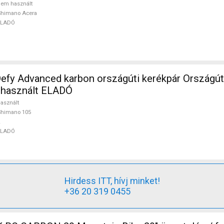
em használt
Shimano Acera
ELADÓ
efy Advanced karbon országúti kerékpár Országú
 használt ELADÓ
asznált
Shimano 105
ELADÓ
Hirdess ITT, hívj minket!
+36 20 319 0455