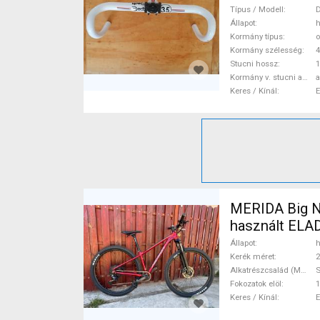
Típus / Modell
D
Állapot
h
Kormány típus
o
Kormány szélesség
Stucni hossz
Kormány v. stucni anyaga
a
Keres / Kínál
MERIDA Big N
használt ELA
Állapot
h
Kerék méret
2
Alkatrészcsalád (MTB)
Fokozatok elöl
1
Keres / Kínál