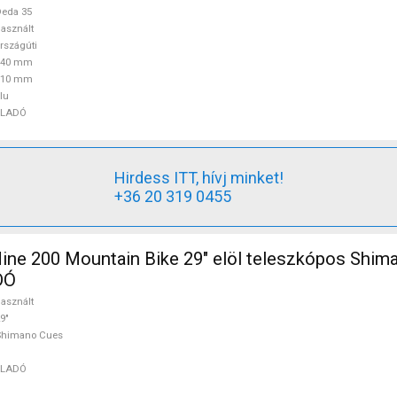
eda 35
asznált
rszágúti
440 mm
110 mm
lu
ELADÓ
Hirdess ITT, hívj minket!
+36 20 319 0455
ine 200 Mountain Bike 29" elöl teleszkópos Shim
DÓ
asznált
9"
Shimano Cues
ELADÓ