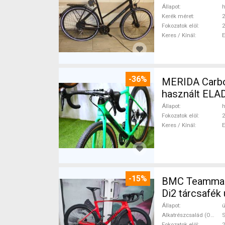
Állapot
h
Kerék méret
2
Fokozatok elöl
2
Keres / Kínál
-36%
MERIDA Carbon
használt ELA
Állapot
h
Fokozatok elöl
2
Keres / Kínál
-15%
BMC Teammach
Di2 tárcsafék 
Állapot
ú
Alkatrészcsalád (Outi)
S
Fokozatok elöl
2