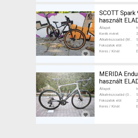
SCOTT Spark 9
használt ELA
Állapot
h
Kerék méret
2
Alkatrészcsalád (MTB)
Fokozatok elöl
1
Keres / Kínál
MERIDA Endura
használt ELA
Állapot
h
Alkatrészcsalád (Outi)
S
Fokozatok elöl
2
Keres / Kínál