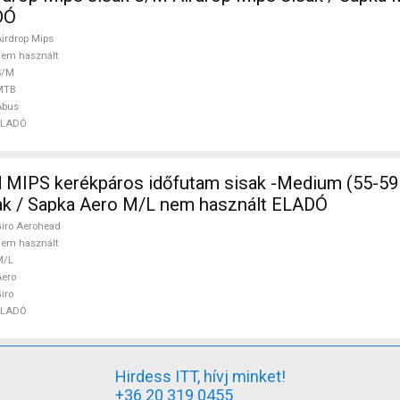
DÓ
irdrop Mips
em használt
S/M
MTB
Abus
ELADÓ
 MIPS kerékpáros időfutam sisak -Medium (55-59
head Sisak / Sapka Aero M/L nem használt ELADÓ
iro Aerohead
em használt
M/L
ero
iro
ELADÓ
Hirdess ITT, hívj minket!
+36 20 319 0455