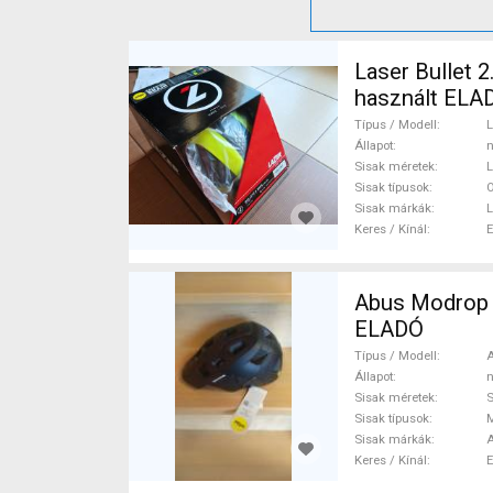
Laser Bullet 2
használt ELA
Típus / Modell
L
Állapot
n
Sisak méretek
L
Sisak típusok
O
Sisak márkák
L
Keres / Kínál
Abus Modrop Mips Abus Modrop Mips Sisak / Sapka 
ELADÓ
Típus / Modell
Állapot
n
Sisak méretek
Sisak típusok
Sisak márkák
Keres / Kínál