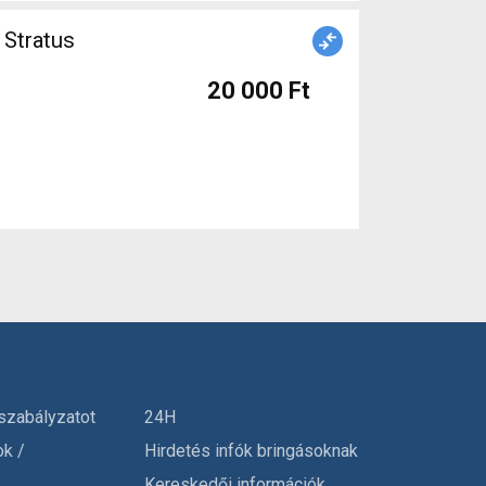
 Stratus
20 000 Ft
szabályzatot
24H
ok /
Hirdetés infók bringásoknak
Kereskedői információk