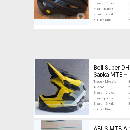
Sisak méretek
L
Sisak típusok
O
Sisak márkák
E
Keres / Kínál
Bell Super DH MIPS (L-es méret) – Kivehető állvédőv
Sapka MTB + 
Típus / Modell
B
Állapot
h
Sisak méretek
L
Sisak típusok
M
Sisak márkák
B
Keres / Kínál
ABUS MTB Air