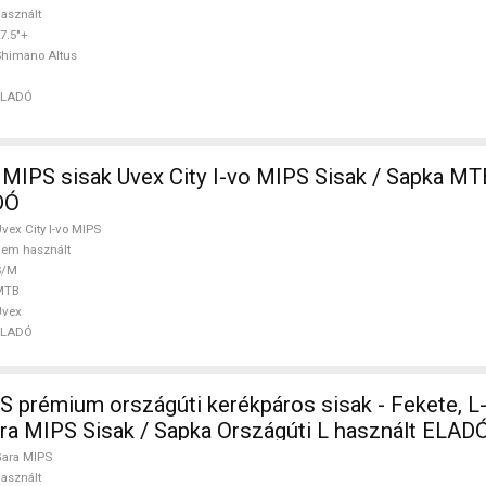
asznált
7.5"+
himano Altus
ELADÓ
isak Uvex City I-vo MIPS Sisak / Sapka MTB S/M nem
DÓ
vex City I-vo MIPS
em használt
S/M
MTB
Uvex
ELADÓ
S prémium országúti kerékpáros sisak - Fekete, L
ra MIPS Sisak / Sapka Országúti L használt ELAD
ara MIPS
asznált