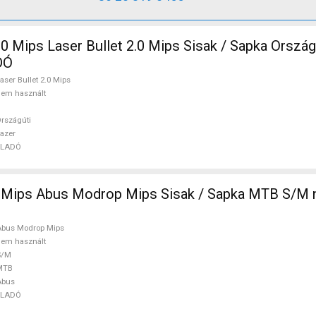
.0 Mips Laser Bullet 2.0 Mips Sisak / Sapka Orszá
DÓ
aser Bullet 2.0 Mips
em használt
rszágúti
azer
ELADÓ
MTB S/M nem használt
Abus Modrop Mips
em használt
S/M
MTB
Abus
ELADÓ