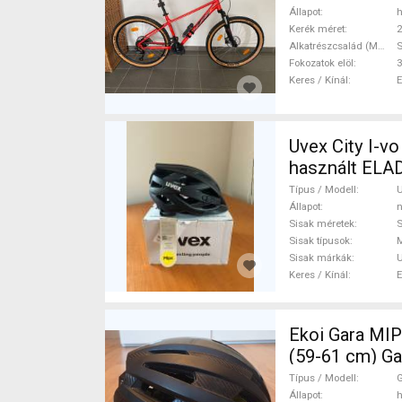
Állapot
h
Kerék méret
2
Alkatrészcsalád (MTB)
S
Fokozatok elöl
3
Keres / Kínál
Uvex City I-vo MIPS s
használt ELA
Típus / Modell
U
Állapot
n
Sisak méretek
Sisak típusok
Sisak márkák
Keres / Kínál
Ekoi Gara MIP
(59-61 cm) Ga
Típus / Modell
G
Állapot
h