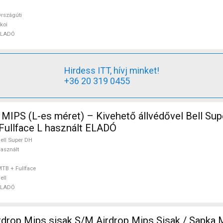
rszágúti
koi
ELADÓ
Hirdess ITT, hívj minket!
+36 20 319 0455
el Bell Super DH Sisak /
Fullface L használt ELADÓ
ell Super DH
asznált
TB + Fullface
ell
ELADÓ
drop Mips sisak S/M Airdrop Mips Sisak / Sapk