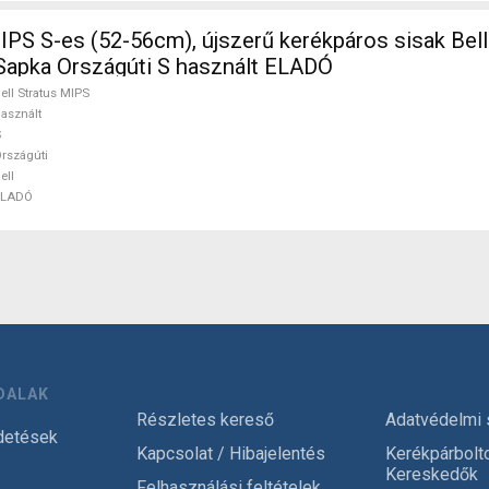
MIPS S-es (52-56cm), újszerű kerékpáros sisak Bell
Sapka Országúti S használt ELADÓ
ell Stratus MIPS
asznált
S
rszágúti
ell
ELADÓ
DALAK
Részletes kereső
Adatvédelmi 
detések
Kapcsolat / Hibajelentés
Kerékpárbolt
Kereskedők
Felhasználási feltételek