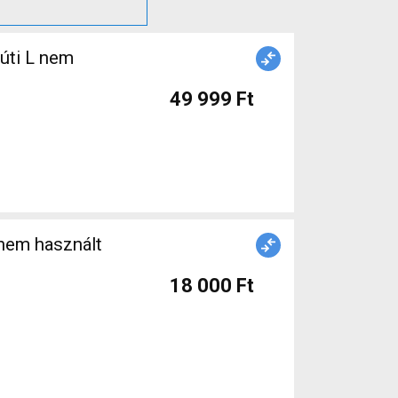
gúti L nem
49 999 Ft
18 000 Ft