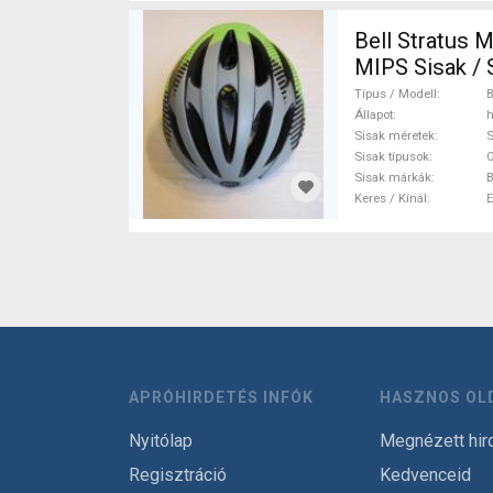
Bell Stratus 
MIPS Sisak / 
Típus / Modell
B
Állapot
h
Sisak méretek
Sisak típusok
O
Sisak márkák
B
Keres / Kínál
APRÓHIRDETÉS INFÓK
HASZNOS OL
Nyitólap
Megnézett hir
Regisztráció
Kedvenceid