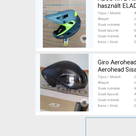
használt ELA
Típus / Modell
A
Állapot
n
Sisak méretek
Sisak típusok
Sisak márkák
Keres / Kínál
Giro Aerohead
Aero
Típus / Modell
G
Állapot
n
Sisak méretek
Sisak típusok
A
Sisak márkák
G
Keres / Kínál