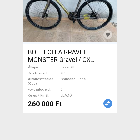
BOTTECHIA GRAVEL
MONSTER Gravel / CX
Shimano Claris tárcsafék
Állapot
használt
használt ELADÓ
Kerék méret
28"
Alkatrészcsalád
Shimano Claris
(Outi)
Fokozatok elöl
3
Keres / Kínál
ELADÓ
260 000 Ft