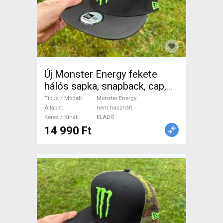
Új Monster Energy fekete
hálós sapka, snapback, cap,
hat Monster Energy Sisak /
Típus / Modell
Monster Energy
Sapka nem használt ELADÓ
Állapot
nem használt
Keres / Kínál
ELADÓ
14 990 Ft