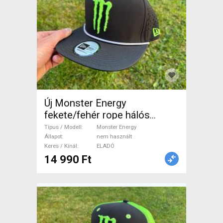
Új Monster Energy
fekete/fehér rope hálós
sapka, snapback, cap, hat
Típus / Modell
Monster Energy
Monster Energy Sisak / Sapka
Állapot
nem használt
Keres / Kínál
ELADÓ
nem használt ELADÓ
14 990 Ft