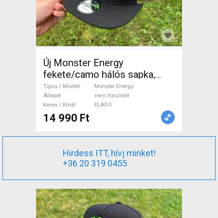
Új Monster Energy
fekete/camo hálós sapka,
snapback, cap, hat Monster
Típus / Modell
Monster Energy
Energy Sisak / Sapka nem
Állapot
nem használt
Keres / Kínál
ELADÓ
használt ELADÓ
14 990 Ft
Hirdess ITT, hívj minket!
+36 20 319 0455