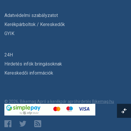
Adatvédelmi szabályzatot
Kerékpárboltok / Kereskedők
GYIK
24H
Hirdetés infók bringásoknak
Kereskedői információk
© 2026, Bikemag Apró a kerékpár apróhirdetés
Bikemag.hu