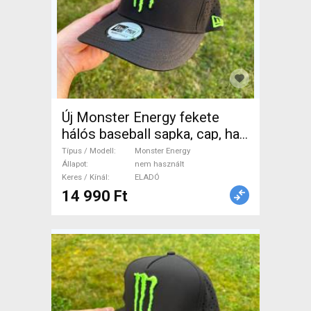
Új Monster Energy fekete
hálós baseball sapka, cap, hat
Monster Energy Sisak / Sapka
Típus / Modell
Monster Energy
nem használt ELADÓ
Állapot
nem használt
Keres / Kínál
ELADÓ
14 990 Ft