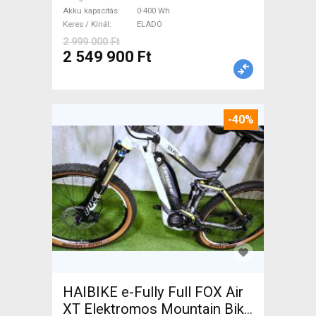
Akku kapacitás
0-400 Wh
Keres / Kínál
ELADÓ
2 999 000 Ft
2 549 900 Ft
-40%
HAIBIKE e-Fully Full FOX Air
XT Elektromos Mountain Bike