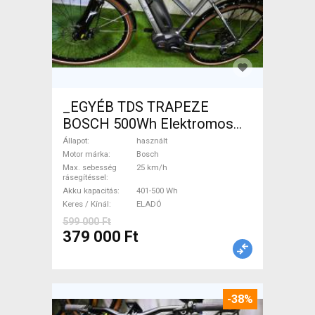
_EGYÉB TDS TRAPEZE
BOSCH 500Wh Elektromos
Trekking/cross 25 km/h
Állapot
használt
Bosch 401-500 Wh használt
Motor márka
Bosch
Max. sebesség
25 km/h
ELADÓ
rásegítéssel
Akku kapacitás
401-500 Wh
Keres / Kínál
ELADÓ
599 000 Ft
379 000 Ft
-38%