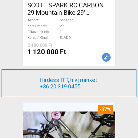
SCOTT SPARK RC CARBON
29 Mountain Bike 29"
össztelós / fully használt
Állapot
használt
ELADÓ
Kerék méret
29"
Fokozatok elöl
1
Keres / Kínál
ELADÓ
2 100 000 Ft
1 120 000 Ft
Hirdess ITT, hívj minket!
+36 20 319 0455
-37%