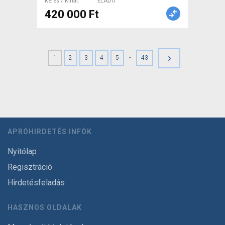
Keres / Kínál
ELADÓ
420 000 Ft
›
-
1
2
3
4
5
43
APRÓHIRDETÉS INFÓK
Nyitólap
Regisztráció
Hirdetésfeladás
HASZNOS OLDALAK