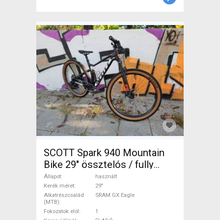
SCOTT Spark 940 Mountain
Bike 29" össztelós / fully
SRAM GX Eagle használt
Állapot
használt
ELADÓ
Kerék méret
29"
Alkatrészcsalád
SRAM GX Eagle
(MTB)
Fokozatok elöl
1