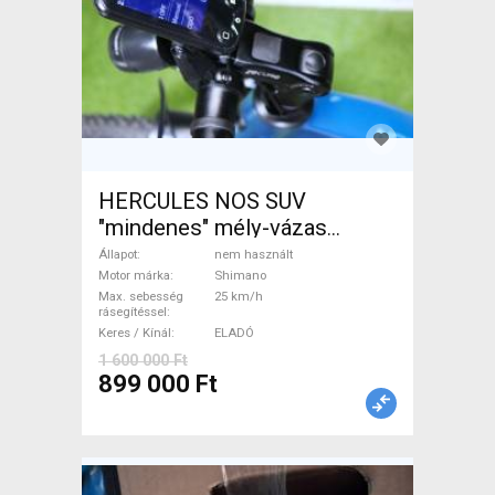
HERCULES NOS SUV
"mindenes" mély-vázas
Elektromos Trekking/cross
Állapot
nem használt
25 km/h Shimano nem
Motor márka
Shimano
Max. sebesség
25 km/h
használt ELADÓ
rásegítéssel
Keres / Kínál
ELADÓ
1 600 000 Ft
899 000 Ft