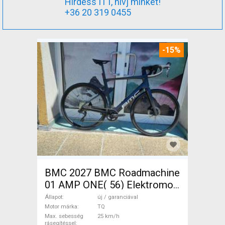
Hirdess ITT, hívj minket!
+36 20 319 0455
-15%
BMC 2027 BMC Roadmachine
01 AMP ONE( 56) Elektromos
Országúti / Gravel TQ új /
Állapot
új / garanciával
garanciával ELADÓ
Motor márka
TQ
Max. sebesség
25 km/h
rásegítéssel