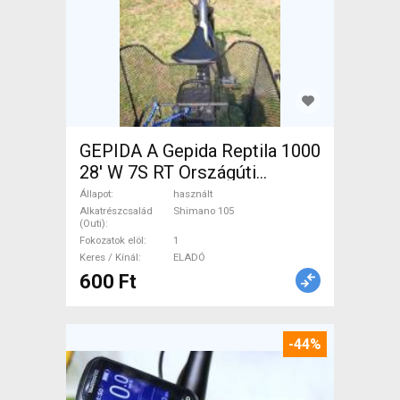
GEPIDA A Gepida Reptila 1000
28' W 7S RT Országúti
Shimano 105 használt ELADÓ
Állapot
használt
Alkatrészcsalád
Shimano 105
(Outi)
Fokozatok elöl
1
Keres / Kínál
ELADÓ
600 Ft
-44%