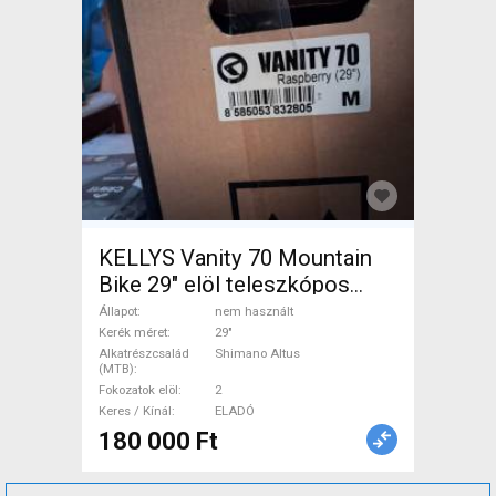
KELLYS Vanity 70 Mountain
Bike 29" elöl teleszkópos
Shimano Altus nem használt
Állapot
nem használt
ELADÓ
Kerék méret
29"
Alkatrészcsalád
Shimano Altus
(MTB)
Fokozatok elöl
2
Keres / Kínál
ELADÓ
180 000 Ft