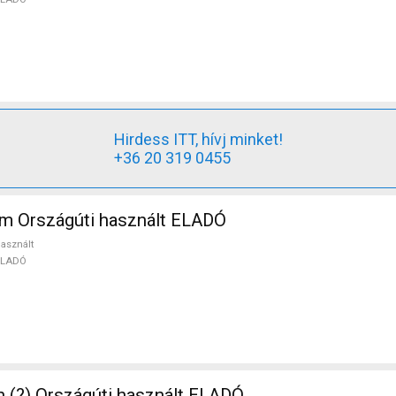
Hirdess ITT, hívj minket!
+36 20 319 0455
m Országúti használt ELADÓ
asznált
ELADÓ
n (?) Országúti használt ELADÓ