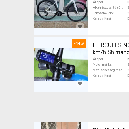
Állapot
ú
Alkatrészcsalád (Outi)
S
Fokozatok elöl
2
Keres / Kínál
-44%
HERCULES NOS
km/h Shimano
Állapot
n
Motor márka
Max. sebesség rásegítéssel
Keres / Kínál