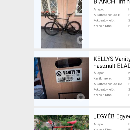
BIANCHI Infin
Állapot
h
Alkatrészcsalád (Outi)
S
Fokozatok elöl
2
Keres / Kínál
KELLYS Vanity
használt ELA
Állapot
n
Kerék méret
2
Alkatrészcsalád (MTB)
S
Fokozatok elöl
2
Keres / Kínál
_EGYÉB Egyed
Állapot
h
Keres / Kínál