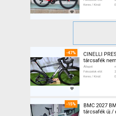
Keres / Kínál
-47%
CINELLI PRES
tárcsafék ne
Állapot
n
Fokozatok elöl
2
Keres / Kínál
-15%
BMC 2027 BMC
tárcsafék új 