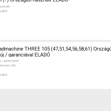
asznált
ELADÓ
5 (47,51,54,56,58,61) Országúti Shimano
 új / garanciával ELADÓ
j / garanciával
Shimano 105
ELADÓ