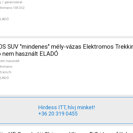
j / garanciával
himano 105 Di2
ELADÓ
 SUV "mindenes" mély-vázas Elektromos Trekki
 nem használt ELADÓ
em használt
Shimano
25 km/h
ELADÓ
Hirdess ITT, hívj minket!
+36 20 319 0455