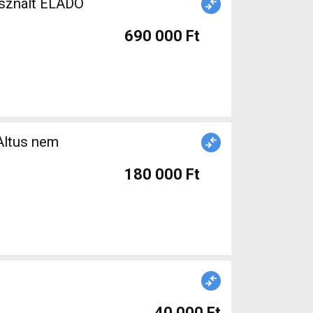
asznált ELADÓ
690 000 Ft
Altus nem
180 000 Ft
40 000 Ft