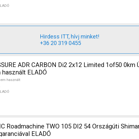
ELADÓ
Hirdess ITT, hívj minket!
+36 20 319 0455
SURE ADR CARBON Di2 2x12 Limited 1of50 0km Ú
m használt ELADÓ
em használt
ELADÓ
 Roadmachine TWO 105 DI2 54 Országúti Shiman
/ garanciával ELADÓ