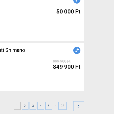
50 000 Ft
999 900 Ft
849 900 Ft
›
-
1
2
3
4
5
92