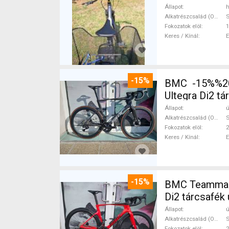
Állapot
h
Alkatrészcsalád (Outi)
Fokozatok elöl
1
Keres / Kínál
-15%
BMC -15%%202
Ultegra Di2 tá
Állapot
ú
Alkatrészcsalád (Outi)
S
Fokozatok elöl
2
Keres / Kínál
-15%
BMC Teammach
Di2 tárcsafék 
Állapot
ú
Alkatrészcsalád (Outi)
S
Fokozatok elöl
2