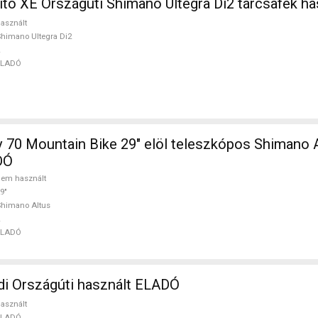
ito XE Országúti Shimano Ultegra Di2 tárcsafék h
asznált
himano Ultegra Di2
ELADÓ
 70 Mountain Bike 29" elöl teleszkópos Shimano 
DÓ
em használt
9"
himano Altus
ELADÓ
i Országúti használt ELADÓ
asznált
ELADÓ