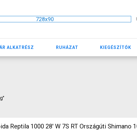
728x90
ÁR ALKATRÉSZ
RUHÁZAT
KIEGÉSZÍTŐK
eg"
 1000 28' W 7S RT Országúti Shimano 105 használt