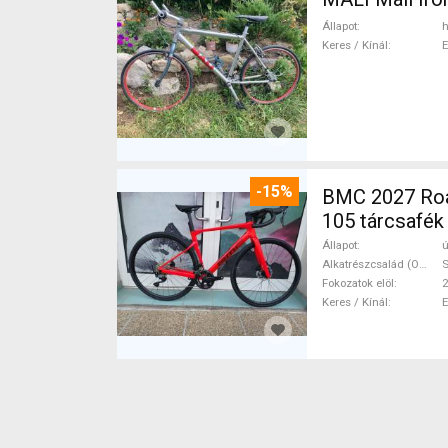
Állapot
h
Keres / Kínál
-15%
BMC 2027 Roadmachine THREE 10
105 tárcsafék
Állapot
ú
Alkatrészcsalád (Outi)
Fokozatok elöl
2
Keres / Kínál