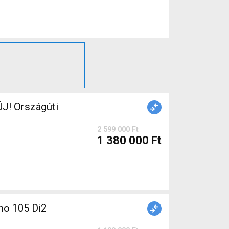
J! Országúti
2 599 000 Ft
1 380 000 Ft
o 105 Di2