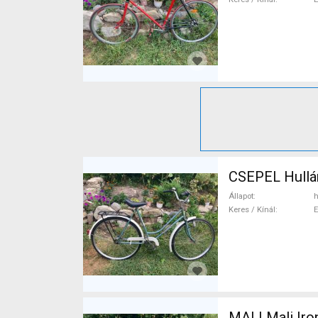
CSEPEL Hullá
Állapot
h
Keres / Kínál
MALI Mali Iro