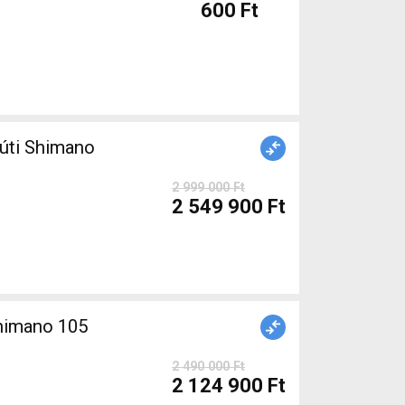
600 Ft
úti Shimano
2 999 000 Ft
2 549 900 Ft
himano 105
2 490 000 Ft
2 124 900 Ft