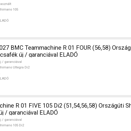
asznált
Shimano 105
ELADÓ
7 BMC Teammachine R 01 FOUR (56,58) Ország
rcsafék új / garanciával ELADÓ
j / garanciával
himano Ultegra Di2
ELADÓ
ine R 01 FIVE 105 Di2 (51,54,56,58) Országúti S
új / garanciával ELADÓ
j / garanciával
himano 105 Di2