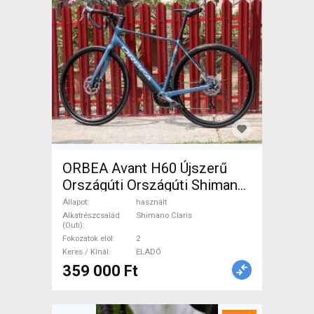
ORBEA Avant H60 Újszerű
Országúti Országúti Shimano
Claris tárcsafék használt
Állapot
használt
ELADÓ
Alkatrészcsalád
Shimano Claris
(Outi)
Fokozatok elöl
2
Keres / Kínál
ELADÓ
359 000 Ft