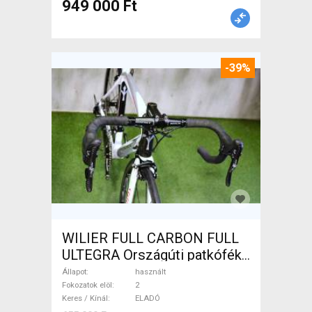
949 000 Ft
-39%
WILIER FULL CARBON FULL
ULTEGRA Országúti patkófék
használt ELADÓ
Állapot
használt
Fokozatok elöl
2
Keres / Kínál
ELADÓ