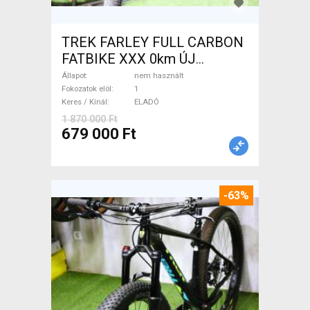
TREK FARLEY FULL CARBON
FATBIKE XXX 0km ÚJ
WAMPA CF Fatbike nem
Állapot
nem használt
használt ELADÓ
Fokozatok elöl
1
Keres / Kínál
ELADÓ
1 870 000 Ft
679 000 Ft
-63%