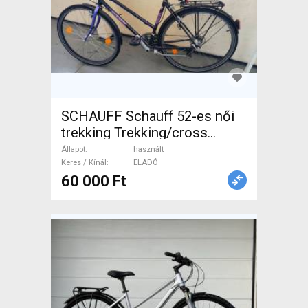
SCHAUFF Schauff 52-es női
trekking Trekking/cross
használt ELADÓ
Állapot
használt
Keres / Kínál
ELADÓ
60 000 Ft