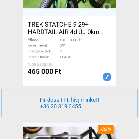
TREK STATCHE 9 29+
HARDTAIL AIR 4d ÚJ 0km
M/L Mountain Bike 29" elöl
Állapot
nem használt
teleszkópos nem használt
Kerék méret
29"
Fokozatok elöl
1
ELADÓ
Keres / Kínál
ELADÓ
1 255 000 Ft
465 000 Ft
Hirdess ITT, hívj minket!
+36 20 319 0455
-33%