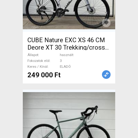
CUBE Nature EXC XS 46 CM
Deore XT 30 Trekking/cross
tárcsafék használt ELADÓ
Állapot
használt
Fokozatok elöl
3
Keres / Kínál
ELADÓ
249 000 Ft