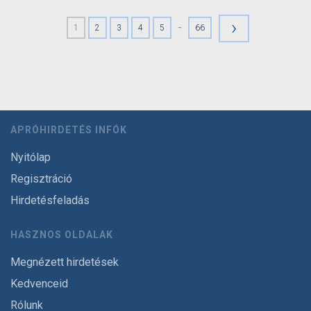
›
-
1
2
3
4
5
66
APRÓHIRDETÉS INFÓK
Nyitólap
Regisztráció
Hirdetésfeladás
HASZNOS OLDALAK
Megnézett hirdetések
Kedvenceid
Rólunk