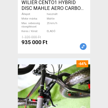
WILIER CENTO1 HYBRID
DISC MAHLE AERO CARBON
kerekek XL Elektromos
Állapot
használt
Országúti / Gravel Mahle
Motor márka
Mahle
Max. sebesség
25 km/h
használt ELADÓ
rásegítéssel
Keres / Kínál
ELADÓ
1 320 000 Ft
935 000 Ft
-64%