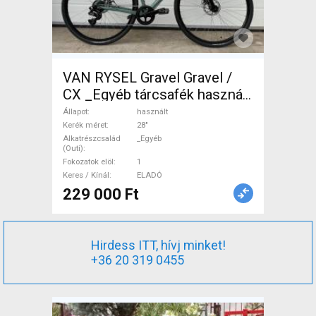
VAN RYSEL Gravel Gravel /
CX _Egyéb tárcsafék használt
ELADÓ
Állapot
használt
Kerék méret
28"
Alkatrészcsalád
_Egyéb
(Outi)
Fokozatok elöl
1
Keres / Kínál
ELADÓ
229 000 Ft
Hirdess ITT, hívj minket!
+36 20 319 0455