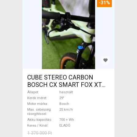
-31%
CUBE STEREO CARBON
BOSCH CX SMART FOX XT
Elektromos Mountain Bike
Állapot
használt
29" össztelós / fully Bosch
Kerék méret
29"
Motor márka
Bosch
használt ELADÓ
Max. sebesség
25 km/h
rásegítéssel
Akku kapacitás
700 + Wh
Keres / Kínál
ELADÓ
1 370 000 Ft