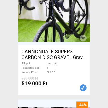
CANNONDALE SUPERX
CARBON DISC GRAVEL Gravel
/ CX tárcsafék használt
Állapot
használt
ELADÓ
Fokozatok elöl
1
Keres / Kínál
ELADÓ
780 000 Ft
519 000 Ft
-44%