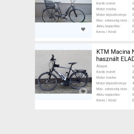
Kerék méret
2
Motor márka
Motor teljesítménye
Max. sebesség rásegítéssel
Akku kapacitás
0
Keres / Kínál
KTM Macina Nuvinci Elektromos Trekking/cross
használt ELA
Állapot
h
Kerék méret
2
Motor márka
Motor teljesítménye
Max. sebesség rásegítéssel
Akku kapacitás
0
Keres / Kínál