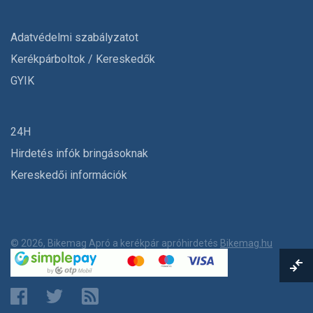
Adatvédelmi szabályzatot
Kerékpárboltok / Kereskedők
GYIK
24H
Hirdetés infók bringásoknak
Kereskedői információk
© 2026, Bikemag Apró a kerékpár apróhirdetés
Bikemag.hu