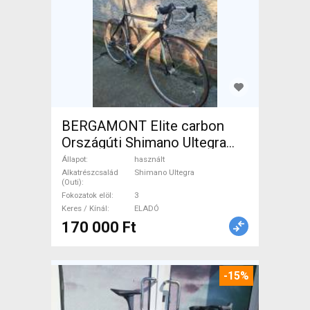
BERGAMONT Elite carbon
Országúti Shimano Ultegra
patkófék használt ELADÓ
Állapot
használt
Alkatrészcsalád
Shimano Ultegra
(Outi)
Fokozatok elöl
3
Keres / Kínál
ELADÓ
170 000 Ft
-15%