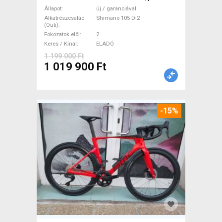
Shimano 105 Di2 tárcsafék új
Állapot
új / garanciával
/ garanciával ELADÓ
Alkatrészcsalád
Shimano 105 Di2
(Outi)
Fokozatok elöl
2
Keres / Kínál
ELADÓ
1 199 000 Ft
1 019 900 Ft
-15%