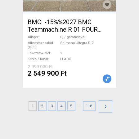
BMC -15%%2027 BMC
Teammachine R 01 FOUR
(56,58) Országúti Shimano
Állapot
új / garanciával
Ultegra Di2 tárcsafék új /
Alkatrészcsalád
Shimano Ultegra Di2
(Outi)
garanciával ELADÓ
Fokozatok elöl
2
Keres / Kínál
ELADÓ
2 999 000 Ft
2 549 900 Ft
›
-
1
2
3
4
5
118