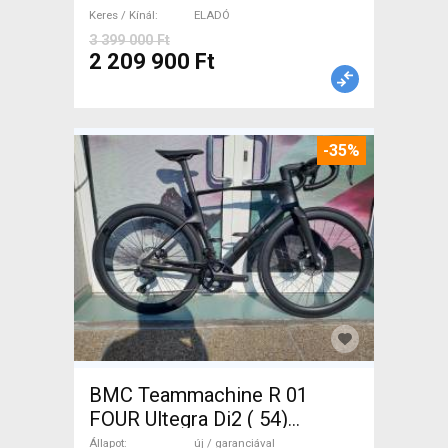
Keres / Kínál
ELADÓ
3 399 000 Ft
2 209 900 Ft
-35%
BMC Teammachine R 01
FOUR Ultegra Di2 ( 54)
Országúti Shimano Ultegra
Állapot
új / garanciával