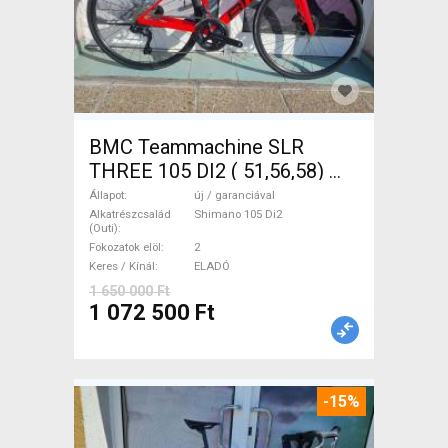
BMC Teammachine SLR
THREE 105 DI2 ( 51,56,58)
Országúti Shimano 105 Di2
Állapot
új / garanciával
tárcsafék új / garanciával
Alkatrészcsalád
Shimano 105 Di2
(Outi)
ELADÓ
Fokozatok elöl
2
Keres / Kínál
ELADÓ
1 650 000 Ft
1 072 500 Ft
-15%