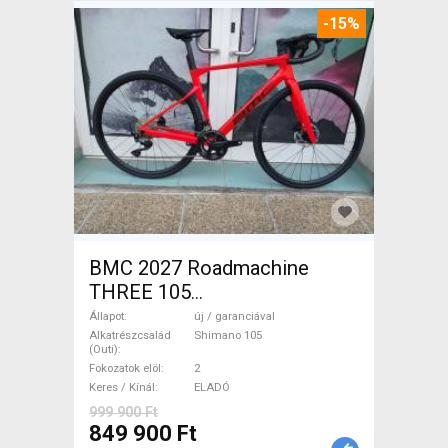
-15%
BMC 2027 Roadmachine
THREE 105
(47,51,54,56,58,61) Országúti
Állapot
új / garanciával
Shimano 105 tárcsafék új /
Alkatrészcsalád
Shimano 105
(Outi)
garanciával ELADÓ
Fokozatok elöl
2
Keres / Kínál
ELADÓ
999 900 Ft
849 900 Ft