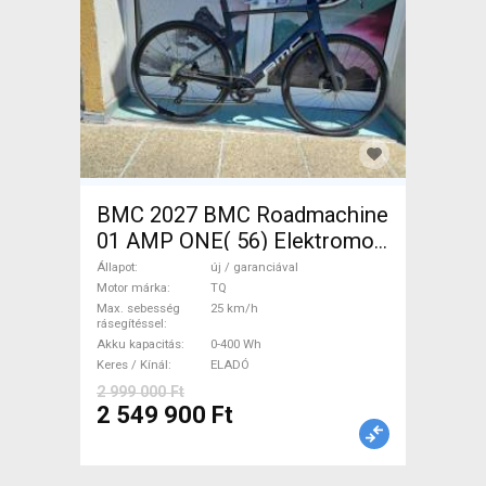
BMC 2027 BMC Roadmachine
01 AMP ONE( 56) Elektromos
Országúti / Gravel TQ új /
Állapot
új / garanciával
garanciával ELADÓ
Motor márka
TQ
Max. sebesség
25 km/h
rásegítéssel
Akku kapacitás
0-400 Wh
Keres / Kínál
ELADÓ
2 999 000 Ft
2 549 900 Ft