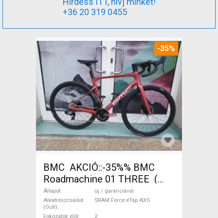
Hirdess ITT, hívj minket!
+36 20 319 0455
-35%
BMC AKCIÓ::-35%% BMC
Roadmachine 01 THREE (
54) Országúti SRAM Force
Állapot
új / garanciával
eTap AXS tárcsafék új /
Alkatrészcsalád
SRAM Force eTap AXS
(Outi)
garanciával ELADÓ
Fokozatok elöl
2