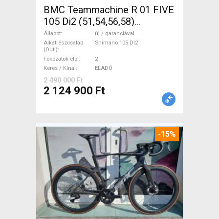
BMC Teammachine R 01 FIVE
105 Di2 (51,54,56,58)
Országúti Shimano 105 Di2
Állapot
új / garanciával
tárcsafék új / garanciával
Alkatrészcsalád
Shimano 105 Di2
(Outi)
ELADÓ
Fokozatok elöl
2
Keres / Kínál
ELADÓ
2 490 000 Ft
2 124 900 Ft
-15%