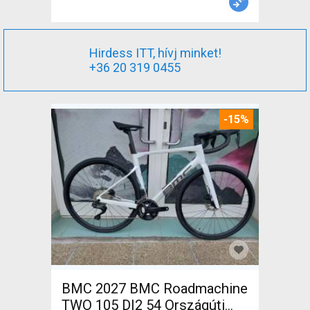
Hirdess ITT, hívj minket!
+36 20 319 0455
-15%
BMC 2027 BMC Roadmachine
TWO 105 DI2 54 Országúti