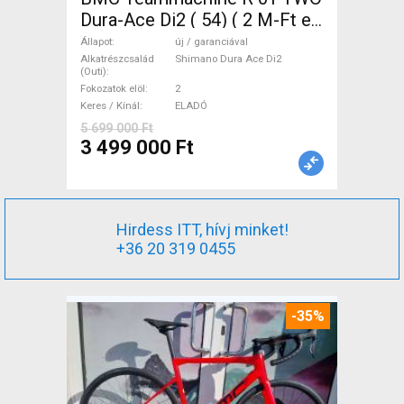
Dura-Ace Di2 ( 54) ( 2 M-Ft e
Országúti Shimano Dura Ace
Állapot
új / garanciával
Di2 tárcsafék új / garanciával
Alkatrészcsalád
Shimano Dura Ace Di2
(Outi)
ELADÓ
Fokozatok elöl
2
Keres / Kínál
ELADÓ
5 699 000 Ft
3 499 000 Ft
Hirdess ITT, hívj minket!
+36 20 319 0455
-35%