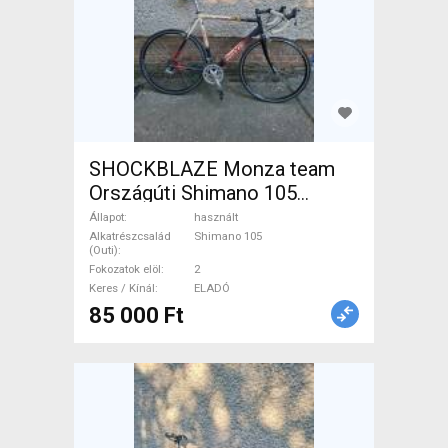
SHOCKBLAZE Monza team
Országúti Shimano 105
patkófék használt ELADÓ
Állapot
használt
Alkatrészcsalád
Shimano 105
(Outi)
Fokozatok elöl
2
Keres / Kínál
ELADÓ
85 000 Ft