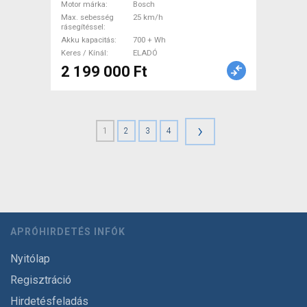
Motor márka
Bosch
Max. sebesség
25 km/h
rásegítéssel
Akku kapacitás
700 + Wh
Keres / Kínál
ELADÓ
2 199 000 Ft
›
1
2
3
4
APRÓHIRDETÉS INFÓK
Nyitólap
Regisztráció
Hirdetésfeladás