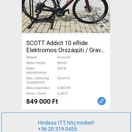
SCOTT Addict 10 eRide
Elektromos Országúti / Gravel
Mahle használt ELADÓ
Állapot
használt
Motor márka
Mahle
Motor
250 W
teljesítménye
Max. sebesség
25 km/h
rásegítéssel
Akku kapacitás
0-400 Wh
Keres / Kínál
ELADÓ
849 000 Ft
Hirdess ITT, hívj minket!
+36 20 319 0455