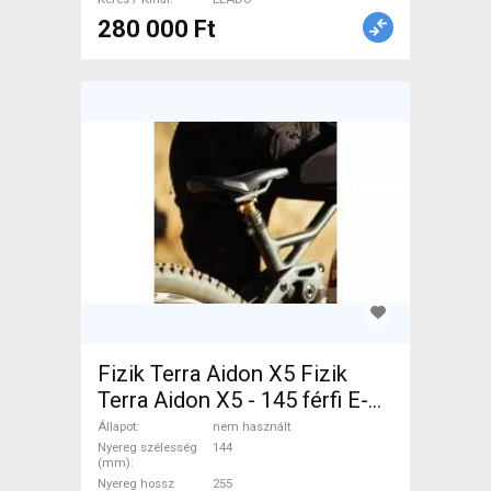
280 000 Ft
Fizik Terra Aidon X5 Fizik
Terra Aidon X5 - 145 férfi E-
MTB nyereg Mountain Bike
Állapot
nem használt
Alkatrész, MTB Nyereg /
Nyereg szélesség
144
(mm)
Nyeregcső nem használt
Nyereg hossz
255