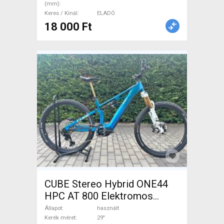
(mm)
ELADÓ
Keres / Kínál
ELADÓ
18 000 Ft
CUBE Stereo Hybrid ONE44
HPC AT 800 Elektromos
Mountain Bike 29" össztelós
Állapot
használt
/ fully Bosch használt ELADÓ
Kerék méret
29"