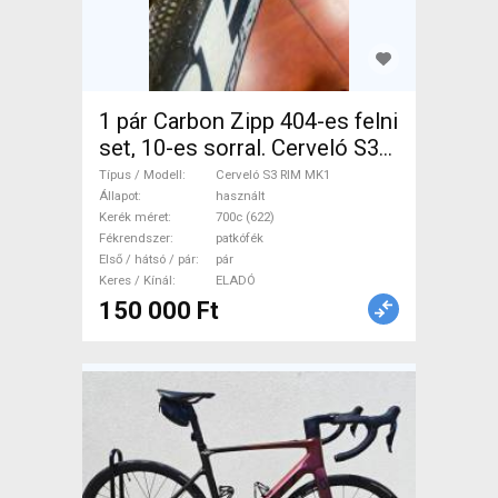
1 pár Carbon Zipp 404-es felni
set, 10-es sorral. Cerveló S3
RIM MK1 Országúti / Gravel /
Típus / Modell
Cerveló S3 RIM MK1
Triatlon Alkatrész, Országúti
Állapot
használt
Kerék méret
700c (622)
Kerék / Felni / Gumi 700c
Fékrendszer
patkófék
(622) használt ELADÓ
Első / hátsó / pár
pár
Keres / Kínál
ELADÓ
150 000 Ft