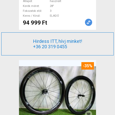
XL Trekking/cross v-fék
Állapot
használt
használt ELADÓ
Kerék méret
28"
Fokozatok elöl
3
Keres / Kínál
ELADÓ
94 999 Ft
Hirdess ITT, hívj minket!
+36 20 319 0455
-35%