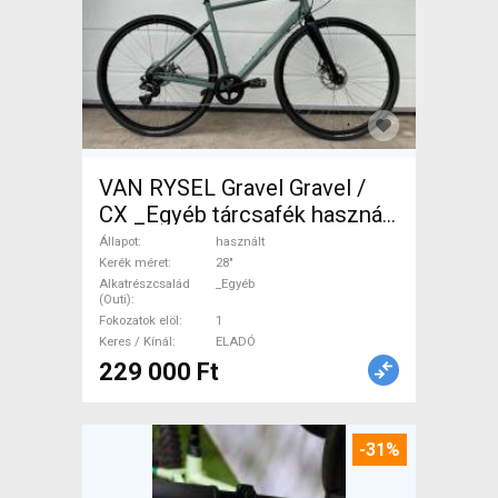
VAN RYSEL Gravel Gravel /
CX _Egyéb tárcsafék használt
ELADÓ
Állapot
használt
Kerék méret
28"
Alkatrészcsalád
_Egyéb
(Outi)
Fokozatok elöl
1
Keres / Kínál
ELADÓ
229 000 Ft
-31%