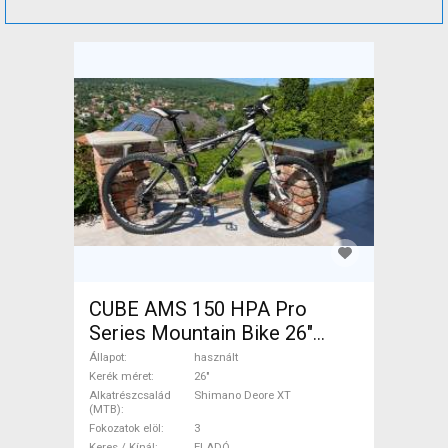
CUBE AMS 150 HPA Pro
Series Mountain Bike 26"
össztelós / fully Shimano
Állapot
használt
Deore XT használt ELADÓ
Kerék méret
26"
Alkatrészcsalád
Shimano Deore XT
(MTB)
Fokozatok elöl
3
Keres / Kínál
ELADÓ