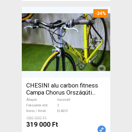
-34%
CHESINI alu carbon fitness
Campa Chorus Országúti
használt ELADÓ
Állapot
használt
Fokozatok elöl
2
Keres / Kínál
ELADÓ
480 000 Ft
319 000 Ft