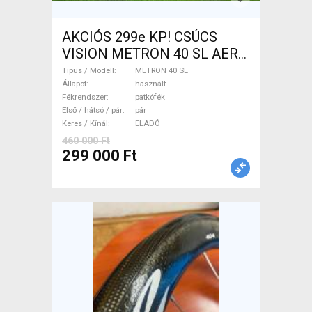
AKCIÓS 299e KP! CSÚCS
VISION METRON 40 SL AERO
CARBON 1.330g/pár METRON
Típus / Modell
METRON 40 SL
40 SL Országúti / Gravel /
Állapot
használt
Fékrendszer
patkófék
Triatlon Alkatrész, Országúti
Első / hátsó / pár
pár
Kerék / Felni / Gumi használt
Keres / Kínál
ELADÓ
ELADÓ
460 000 Ft
299 000 Ft