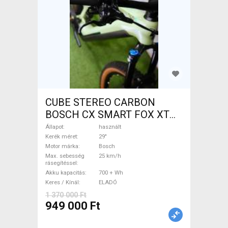
CUBE STEREO CARBON
BOSCH CX SMART FOX XT
Elektromos Mountain Bike
Állapot
használt
29" össztelós / fully Bosch
Kerék méret
29"
Motor márka
Bosch
használt ELADÓ
Max. sebesség
25 km/h
rásegítéssel
Akku kapacitás
700 + Wh
Keres / Kínál
ELADÓ
1 370 000 Ft
949 000 Ft