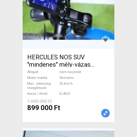
HERCULES NOS SUV
"mindenes" mély-vázas
Elektromos Trekking/cross
Állapot
nem használt
25 km/h Shimano nem
Motor márka
Shimano
Max. sebesség
25 km/h
használt ELADÓ
rásegítéssel
Keres / Kínál
ELADÓ
1 600 000 Ft
899 000 Ft