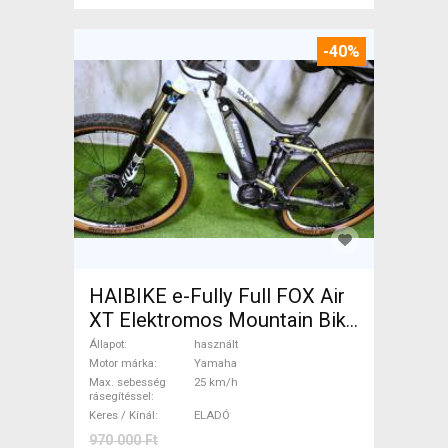
-40%
HAIBIKE e-Fully Full FOX Air
XT Elektromos Mountain Bike
össztelós / fully Yamaha
Állapot
használt
használt ELADÓ
Motor márka
Yamaha
Max. sebesség
25 km/h
rásegítéssel
Keres / Kínál
ELADÓ
970 000 Ft