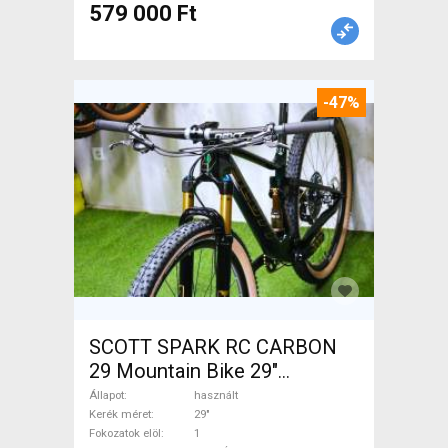
579 000 Ft
-47%
SCOTT SPARK RC CARBON
29 Mountain Bike 29"
össztelós / fully használt
Állapot
használt
ELADÓ
Kerék méret
29"
Fokozatok elöl
1