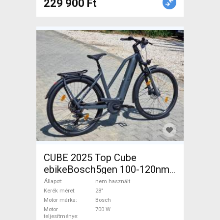
229 900 Ft
CUBE 2025 Top Cube
ebikeBosch5gen 100-120nm
800Wh akku Elektromos
Állapot
nem használt
Trekking/cross 25 km/h
Kerék méret
28"
Motor márka
Bosch
Bosch 700 + Wh nem
Motor
700 W
használt ELADÓ
teljesítménye