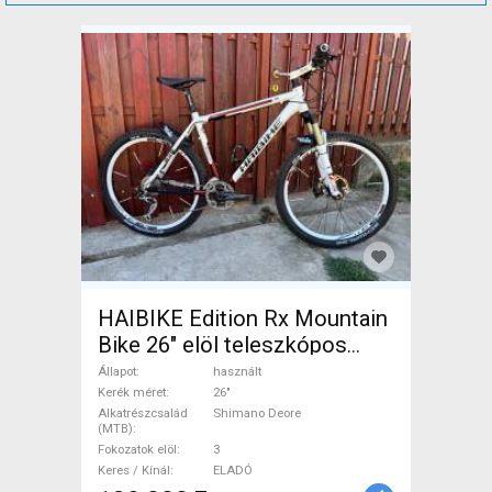
HAIBIKE Edition Rx Mountain
Bike 26" elöl teleszkópos
Shimano Deore használt
Állapot
használt
ELADÓ
Kerék méret
26"
Alkatrészcsalád
Shimano Deore
(MTB)
Fokozatok elöl
3
Keres / Kínál
ELADÓ