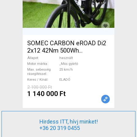
SOMEC CARBON eROAD Di2
2x12 42Nm 500Wh
Elektromos Országúti / Gravel
Állapot
használt
_Más gyártó használt ELADÓ
Motor márka
_Más gyártó
Max. sebesség
25 km/h
rásegítéssel
Keres / Kínál
ELADÓ
2 100 000 Ft
1 140 000 Ft
Hirdess ITT, hívj minket!
+36 20 319 0455