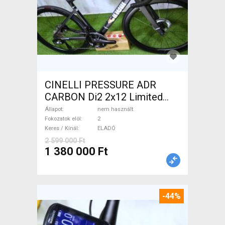
CINELLI PRESSURE ADR
CARBON Di2 2x12 Limited
1of50 0km ÚJ! Országúti
Állapot
nem használt
tárcsafék nem használt
Fokozatok elöl
2
Keres / Kínál
ELADÓ
ELADÓ
2 599 000 Ft
1 380 000 Ft
-44%