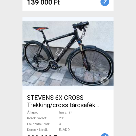
139 000 Ft
STEVENS 6X CROSS
Trekking/cross tárcsafék
használt ELADÓ
Állapot
használt
Kerék méret
28"
Fokozatok elöl
3
Keres / Kínál
ELADÓ