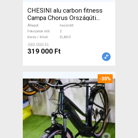
CHESINI alu carbon fitness
Campa Chorus Országúti
használt ELADÓ
Állapot
használt
Fokozatok elöl
2
Keres / Kínál
ELADÓ
480 000 Ft
319 000 Ft
-38%