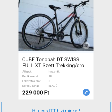
CUBE Tonopah DT SWISS
FULL XT Szett Trekking/cross
tárcsafék használt ELADÓ
Állapot
használt
Kerék méret
28"
Fokozatok elöl
3
Keres / Kínál
ELADÓ
229 000 Ft
Hirdess ITT, hívj minket!