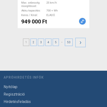
Max. sebesség
25 km/h
rásegítéssel
Akku kapacitás
700 + Wh
Keres / Kínál
ELADÓ
949 000 Ft
›
-
1
2
3
4
5
53
APRÓHIRDETÉS INFÓK
Nyitólap
Regisztráció
Hirdetésfeladás