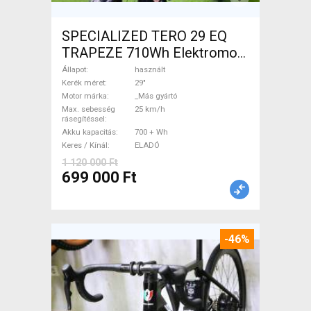
SPECIALIZED TERO 29 EQ
TRAPEZE 710Wh Elektromos
Trekking/cross 25 km/h _Más
Állapot
használt
gyártó 700 + Wh használt
Kerék méret
29"
Motor márka
_Más gyártó
ELADÓ
Max. sebesség
25 km/h
rásegítéssel
Akku kapacitás
700 + Wh
Keres / Kínál
ELADÓ
1 120 000 Ft
699 000 Ft
-46%