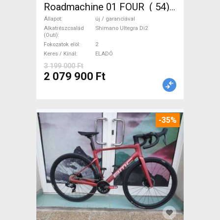
Roadmachine 01 FOUR ( 54)
Országúti, Triatlon Shimano
Állapot
új / garanciával
Ultegra Di2 tárcsafék új /
Alkatrészcsalád
Shimano Ultegra Di2
(Outi)
garanciával ELADÓ
Fokozatok elöl
2
Keres / Kínál
ELADÓ
3 199 000 Ft
2 079 900 Ft
-35%