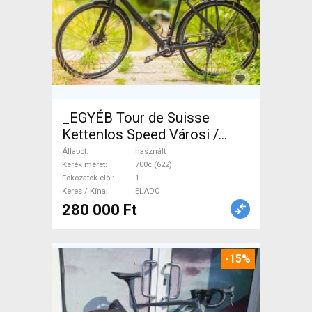
_EGYÉB Tour de Suisse
Kettenlos Speed Városi /
Cruiser tárcsafék használt
Állapot
használt
ELADÓ
Kerék méret
700c (622)
Fokozatok elöl
1
Keres / Kínál
ELADÓ
280 000 Ft
-15%