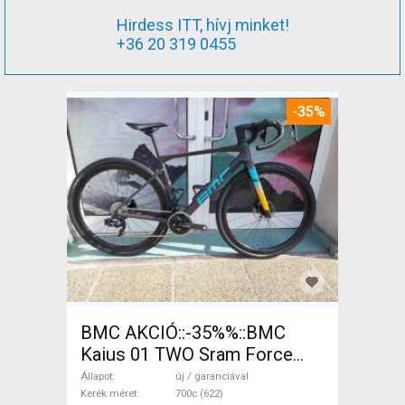
Hirdess ITT, hívj minket!
+36 20 319 0455
-35%
BMC AKCIÓ::-35%%::BMC
Kaius 01 TWO Sram Force
eTap(54 Gravel / CX SRAM
Állapot
új / garanciával
Force eTap AXS tárcsafék új /
Kerék méret
700c (622)