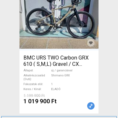
BMC URS TWO Carbon GRX
610 ( S,M,L) Gravel / CX
Shimano GRX tárcsafék új /
Állapot
új / garanciával
garanciával ELADÓ
Alkatrészcsalád
Shimano GRX
(Outi)
Fokozatok elöl
1
Keres / Kínál
ELADÓ
1 199 900 Ft
1 019 900 Ft