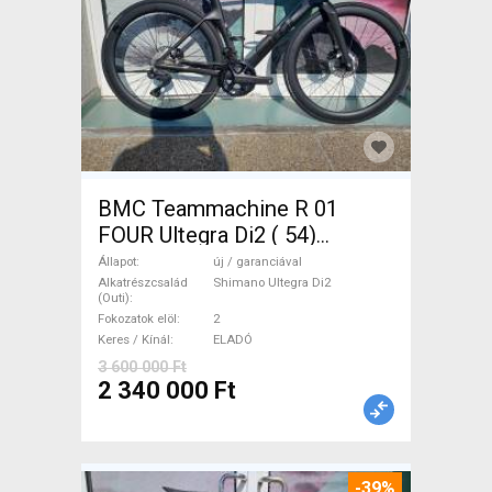
BMC Teammachine R 01
FOUR Ultegra Di2 ( 54)
Országúti Shimano Ultegra
Állapot
új / garanciával
Di2 tárcsafék új / garanciával
Alkatrészcsalád
Shimano Ultegra Di2
(Outi)
ELADÓ
Fokozatok elöl
2
Keres / Kínál
ELADÓ
3 600 000 Ft
2 340 000 Ft
-39%