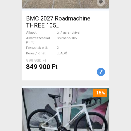
BMC 2027 Roadmachine
THREE 105
(47,51,54,56,58,61) Országúti
Állapot
új / garanciával
Shimano 105 tárcsafék új /
Alkatrészcsalád
Shimano 105
(Outi)
garanciával ELADÓ
Fokozatok elöl
2
Keres / Kínál
ELADÓ
999 900 Ft
849 900 Ft
-15%