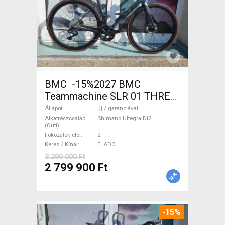
BMC -15%2027 BMC
Teammachine SLR 01 THREE
Ultegra Di2 Országúti
Állapot
új / garanciával
Shimano Ultegra Di2 tárcsafék
Alkatrészcsalád
Shimano Ultegra Di2
(Outi)
új / garanciával ELADÓ
Fokozatok elöl
2
Keres / Kínál
ELADÓ
3 299 000 Ft
2 799 900 Ft
-15%