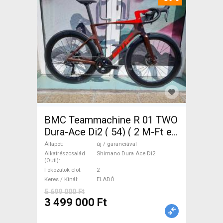
BMC Teammachine R 01 TWO
Dura-Ace Di2 ( 54) ( 2 M-Ft e
Országúti Shimano Dura Ace
Állapot
új / garanciával
Di2 tárcsafék új / garanciával
Alkatrészcsalád
Shimano Dura Ace Di2
(Outi)
ELADÓ
Fokozatok elöl
2
Keres / Kínál
ELADÓ
5 699 000 Ft
3 499 000 Ft