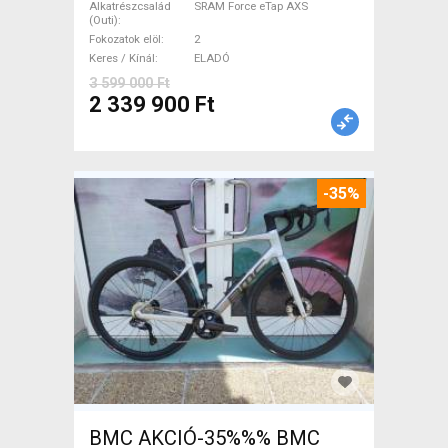
Alkatrészcsalád
SRAM Force eTap AXS
garanciával ELADÓ
(Outi)
Fokozatok elöl
2
Keres / Kínál
ELADÓ
3 599 000 Ft
2 339 900 Ft
-35%
BMC AKCIÓ-35%%% BMC