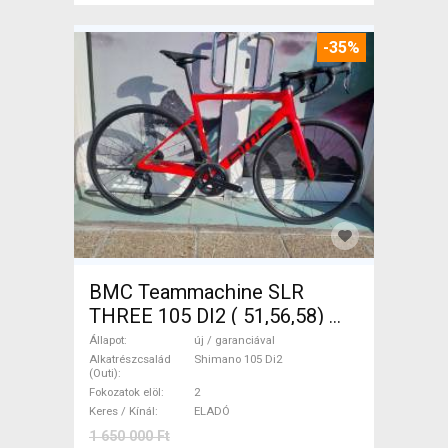
-35%
BMC Teammachine SLR
THREE 105 DI2 ( 51,56,58)
Országúti Shimano 105 Di2
Állapot
új / garanciával
tárcsafék új / garanciával
Alkatrészcsalád
Shimano 105 Di2
(Outi)
ELADÓ
Fokozatok elöl
2
Keres / Kínál
ELADÓ
1 650 000 Ft