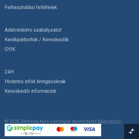
Felhasználási feltételek
Adatvédelmi szabályzatot
Kerékpárboltok / Kereskedők
GYIK
24H
Hirdetés infók bringásoknak
Kereskedői információk
© 2026, Bikemag Apró a kerékpár apróhirdetés
Bikemag.hu