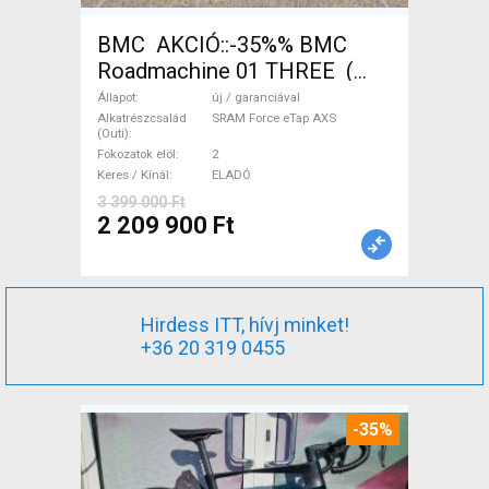
BMC AKCIÓ::-35%% BMC
Roadmachine 01 THREE (
54) Országúti SRAM Force
Állapot
új / garanciával
eTap AXS tárcsafék új /
Alkatrészcsalád
SRAM Force eTap AXS
(Outi)
garanciával ELADÓ
Fokozatok elöl
2
Keres / Kínál
ELADÓ
3 399 000 Ft
2 209 900 Ft
Hirdess ITT, hívj minket!
+36 20 319 0455
-35%