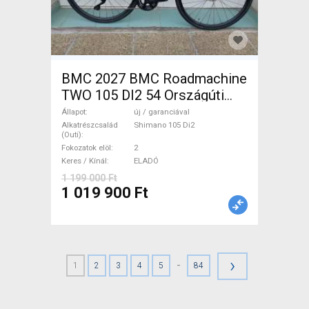
BMC 2027 BMC Roadmachine
TWO 105 DI2 54 Országúti
Shimano 105 Di2 tárcsafék új
Állapot
új / garanciával
/ garanciával ELADÓ
Alkatrészcsalád
Shimano 105 Di2
(Outi)
Fokozatok elöl
2
Keres / Kínál
ELADÓ
1 199 000 Ft
1 019 900 Ft
›
-
1
2
3
4
5
84