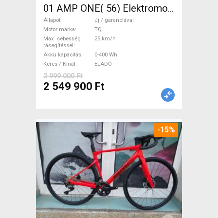
01 AMP ONE( 56) Elektromos
Országúti / Gravel TQ új /
Állapot
új / garanciával
garanciával ELADÓ
Motor márka
TQ
Max. sebesség
25 km/h
rásegítéssel
Akku kapacitás
0-400 Wh
Keres / Kínál
ELADÓ
2 999 000 Ft
2 549 900 Ft
-15%