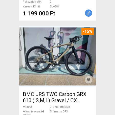
Fokozatok elöl
2
Keres / Kínál
ELADÓ
1 199 000 Ft
-15%
BMC URS TWO Carbon GRX
610 ( S,M,L) Gravel / CX
Shimano GRX tárcsafék új /
Állapot
új / garanciával
garanciával ELADÓ
Alkatrészcsalád
Shimano GRX