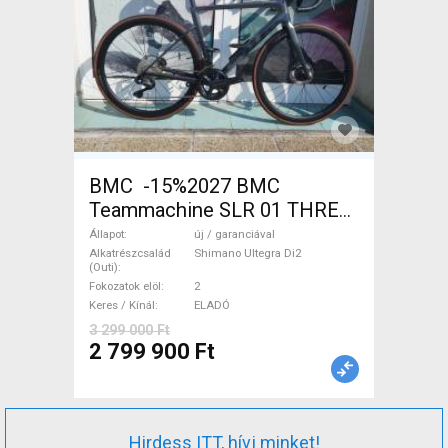
BMC -15%2027 BMC
Teammachine SLR 01 THREE
Ultegra Di2 Országúti
Állapot
új / garanciával
Shimano Ultegra Di2 tárcsafék
Alkatrészcsalád
Shimano Ultegra Di2
(Outi)
új / garanciával ELADÓ
Fokozatok elöl
2
Keres / Kínál
ELADÓ
3 299 000 Ft
2 799 900 Ft
Hirdess ITT, hívj minket!