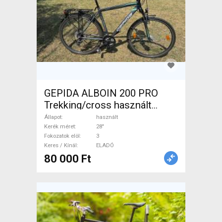
GEPIDA ALBOIN 200 PRO
Trekking/cross használt
ELADÓ
Állapot
használt
Kerék méret
28"
Fokozatok elöl
3
Keres / Kínál
ELADÓ
80 000 Ft