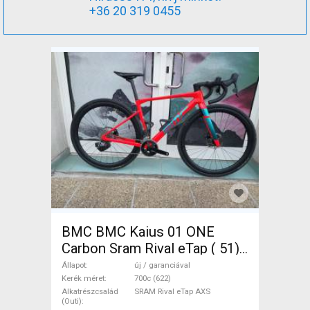
+36 20 319 0455
BMC BMC Kaius 01 ONE
Carbon Sram Rival eTap ( 51)
Gravel / CX SRAM Rival eTap
Állapot
új / garanciával
AXS tárcsafék új / garanciával
Kerék méret
700c (622)
Alkatrészcsalád
SRAM Rival eTap AXS
ELADÓ
(Outi)