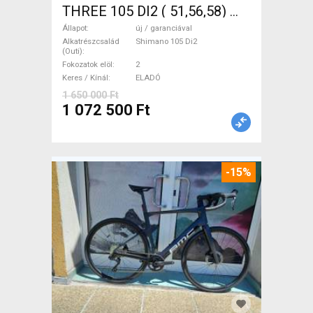
THREE 105 DI2 ( 51,56,58)
Országúti Shimano 105 Di2
Állapot
új / garanciával
tárcsafék új / garanciával
Alkatrészcsalád
Shimano 105 Di2
(Outi)
ELADÓ
Fokozatok elöl
2
Keres / Kínál
ELADÓ
1 650 000 Ft
1 072 500 Ft
-15%