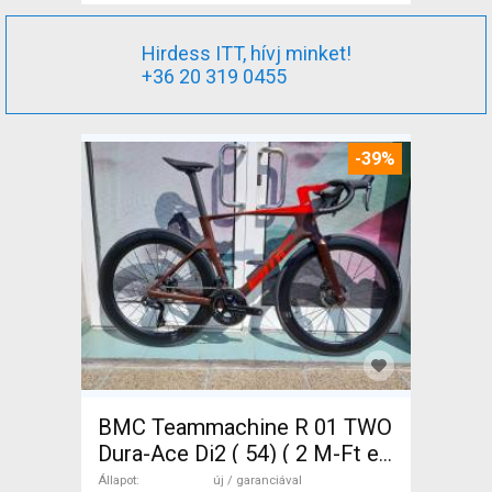
Hirdess ITT, hívj minket!
+36 20 319 0455
-39%
BMC Teammachine R 01 TWO
Dura-Ace Di2 ( 54) ( 2 M-Ft e
Országúti Shimano Dura Ace
Állapot
új / garanciával