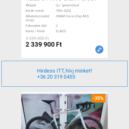
eTap(54 Gravel / CX SRAM
Állapot
új / garanciával
Force eTap AXS tárcsafék új /
Kerék méret
700c (622)
Alkatrészcsalád
SRAM Force eTap AXS
garanciával ELADÓ
(Outi)
Fokozatok elöl
2
Keres / Kínál
ELADÓ
3 599 000 Ft
2 339 900 Ft
Hirdess ITT, hívj minket!
+36 20 319 0455
-35%