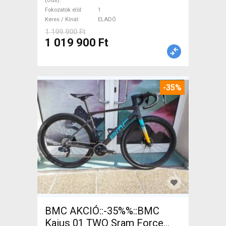
(Outi)
Fokozatok elöl
1
Keres / Kínál
ELADÓ
1 199 900 Ft
1 019 900 Ft
-35%
BMC AKCIÓ::-35%%::BMC
Kaius 01 TWO Sram Force