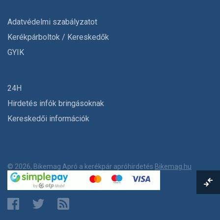
Adatvédelmi szabályzatot
Kerékpárboltok / Kereskedők
GYIK
24H
Hirdetés infók bringásoknak
Kereskedői információk
© 2026, Bikemag Apró a kerékpár apróhirdetés
Bikemag.hu