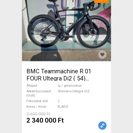
BMC Teammachine R 01
FOUR Ultegra Di2 ( 54)
Országúti Shimano Ultegra
Állapot
új / garanciával
Di2 tárcsafék új / garanciával
Alkatrészcsalád
Shimano Ultegra Di2
(Outi)
ELADÓ
Fokozatok elöl
2
Keres / Kínál
ELADÓ
3 600 000 Ft
2 340 000 Ft