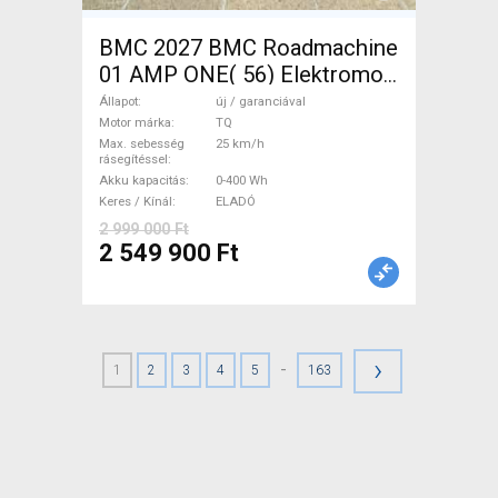
BMC 2027 BMC Roadmachine
01 AMP ONE( 56) Elektromos
Országúti / Gravel TQ új /
Állapot
új / garanciával
garanciával ELADÓ
Motor márka
TQ
Max. sebesség
25 km/h
rásegítéssel
Akku kapacitás
0-400 Wh
Keres / Kínál
ELADÓ
2 999 000 Ft
2 549 900 Ft
›
-
1
2
3
4
5
163