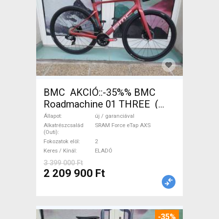
BMC AKCIÓ::-35%% BMC
Roadmachine 01 THREE (
54) Országúti SRAM Force
Állapot
új / garanciával
eTap AXS tárcsafék új /
Alkatrészcsalád
SRAM Force eTap AXS
(Outi)
garanciával ELADÓ
Fokozatok elöl
2
Keres / Kínál
ELADÓ
3 399 000 Ft
2 209 900 Ft
-35%