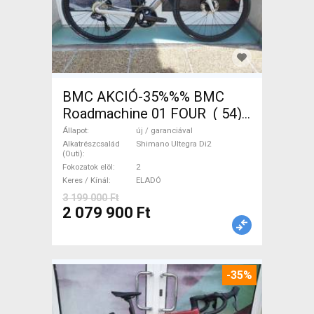
BMC AKCIÓ-35%%% BMC
Roadmachine 01 FOUR ( 54)
Országúti, Triatlon Shimano
Állapot
új / garanciával
Ultegra Di2 tárcsafék új /
Alkatrészcsalád
Shimano Ultegra Di2
(Outi)
garanciával ELADÓ
Fokozatok elöl
2
Keres / Kínál
ELADÓ
3 199 000 Ft
2 079 900 Ft
-35%