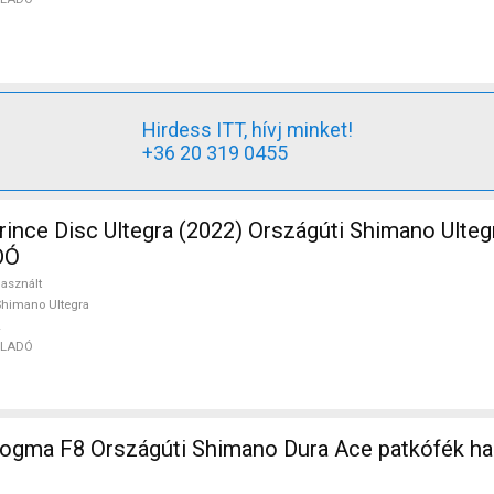
Hirdess ITT, hívj minket!
+36 20 319 0455
nce Disc Ultegra (2022) Országúti Shimano Ulteg
DÓ
asznált
himano Ultegra
ELADÓ
gma F8 Országúti Shimano Dura Ace patkófék ha