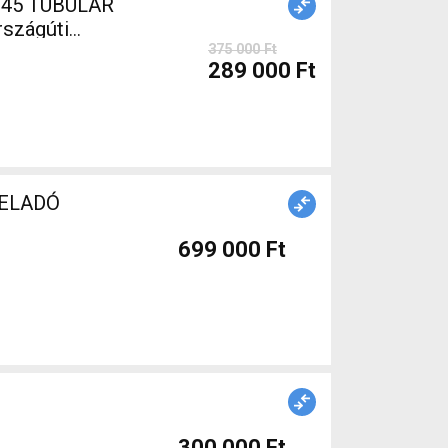
 45 TUBULAR
rszágúti
375 000 Ft
289 000 Ft
t ELADÓ
699 000 Ft
300 000 Ft