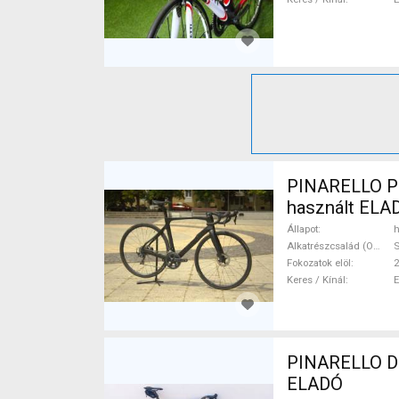
PINARELLO Pri
használt ELA
Állapot
h
Alkatrészcsalád (Outi)
S
Fokozatok elöl
2
Keres / Kínál
PINARELLO Do
ELADÓ