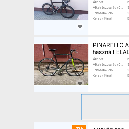
Állapot
h
Alkatrészcsalád (Outi)
Fokozatok elöl
2
Keres / Kínál
PINARELLO Asolo váz (val
használt ELA
Állapot
h
Alkatrészcsalád (Outi)
Fokozatok elöl
2
Keres / Kínál
-23%