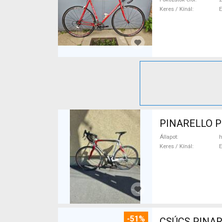
Keres / Kínál
PINARELLO Pr
Állapot
h
Keres / Kínál
-51%
CSÚCS PINARE