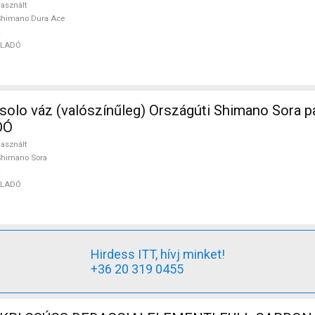
asznált
Shimano Dura Ace
ELADÓ
ószínűleg) Országúti Shimano Sora patkófék
DÓ
asznált
Shimano Sora
ELADÓ
Hirdess ITT, hívj minket!
+36 20 319 0455