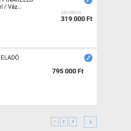
l / Váz
650 000 Ft
319 000 Ft
t ELADÓ
795 000 Ft
›
1
2
3