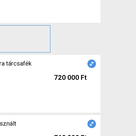
ra tárcsafék
720 000 Ft
sznált