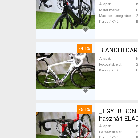
Állapot
h
Motor márka
F
Max. sebesség rásegítéssel
Keres / Kínál
-41%
Állapot
h
Fokozatok elöl
2
Keres / Kínál
-51%
_EGYÉB BONETTI FULL CARB
használt ELA
Állapot
h
Fokozatok elöl
2
Keres / Kínál