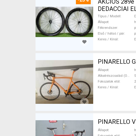
AKCIÓS 289e
DEDACCIAI ELE
Kerék / Felni
Típus / Modell
Állapot
h
Fékrendszer
p
Első / hátsó / pár
p
Keres / Kínál
PINARELLO GA
Állapot
h
Alkatrészcsalád (Outi)
S
Fokozatok elöl
2
Keres / Kínál
Állapot
h
Fokozatok elöl
2