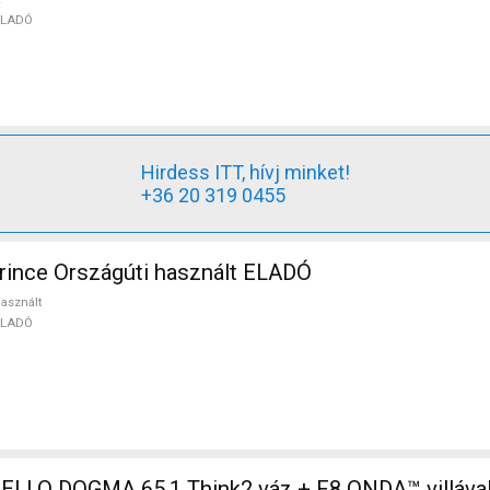
ELADÓ
Hirdess ITT, hívj minket!
+36 20 319 0455
ince Országúti használt ELADÓ
asznált
ELADÓ
LLO DOGMA 65.1 Think2 váz + F8 ONDA™ villáv