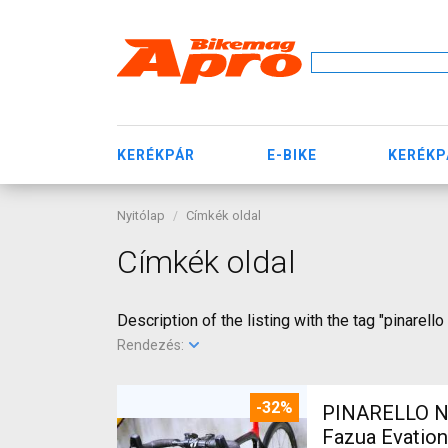
KERÉKPÁR
E-BIKE
KERÉKP
Nyitólap
Címkék oldal
Címkék oldal
Description of the listing with the tag "pinarell
Rendezés:
-32%
PINARELLO NY
Fazua Evatio