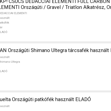
 KP! CSÚCS DEDACCIAI ELEMENTI FULL CARBON
MENTI Országúti / Gravel / Triatlon Alkatrész, O
 / Gumi használt ELADÓ
DEDACCIAI ELEMENTI
asznált
atkófék
ár
ELADÓ
N Országúti Shimano Ultegra tárcsafék használ
asznált
himano Ultegra
ELADÓ
PINARELLO Vuelta Országúti patkófék használt ELADÓ
asznált