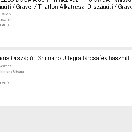
i / Gravel / Triatlon Alkatrész, Országúti / Grave
illa karbon karbon használt ELADÓ
DOGMA
asznált
ELADÓ
is Országúti Shimano Ultegra tárcsafék használ
asznált
himano Ultegra
ELADÓ