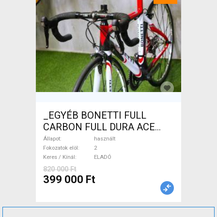
_EGYÉB BONETTI FULL
CARBON FULL DURA ACE
Országúti patkófék használt
Állapot
használt
ELADÓ
Fokozatok elöl
2
Keres / Kínál
ELADÓ
820 000 Ft
399 000 Ft