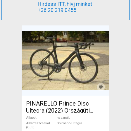
Hirdess ITT, hívj minket!
+36 20 319 0455
PINARELLO Prince Disc
Ultegra (2022) Országúti
Shimano Ultegra tárcsafék
Állapot
használt
használt ELADÓ
Alkatrészcsalád
Shimano Ultegra
(Outi)