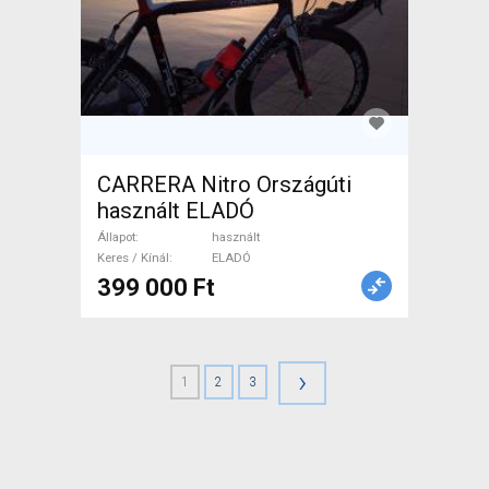
CARRERA Nitro Országúti
használt ELADÓ
Állapot
használt
Keres / Kínál
ELADÓ
399 000 Ft
›
1
2
3