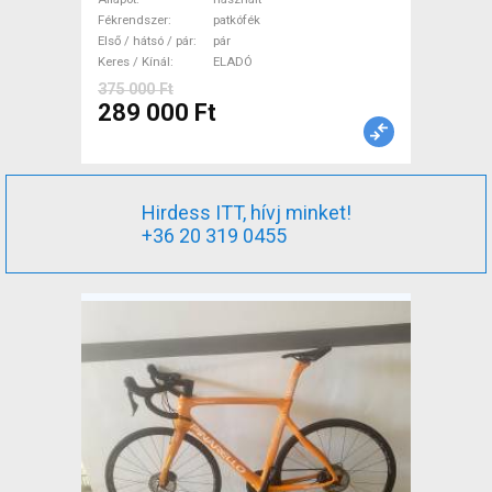
DEDACCIAI ELEMENTI
Fékrendszer
patkófék
Országúti / Gravel / Triatlon
Első / hátsó / pár
pár
Alkatrész, Országúti Kerék /
Keres / Kínál
ELADÓ
Felni / Gumi használt ELADÓ
375 000 Ft
289 000 Ft
Hirdess ITT, hívj minket!
+36 20 319 0455