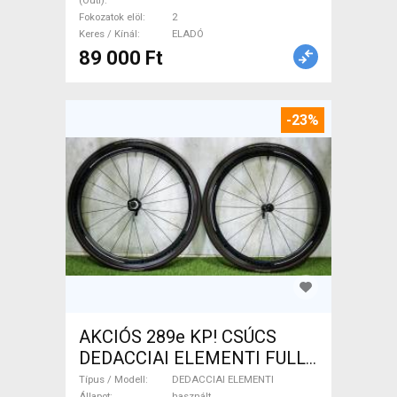
(Outi)
Fokozatok elöl
2
Keres / Kínál
ELADÓ
89 000 Ft
-23%
AKCIÓS 289e KP! CSÚCS
DEDACCIAI ELEMENTI FULL
CARBON 45 TUBULAR
Típus / Modell
DEDACCIAI ELEMENTI
Állapot
használt