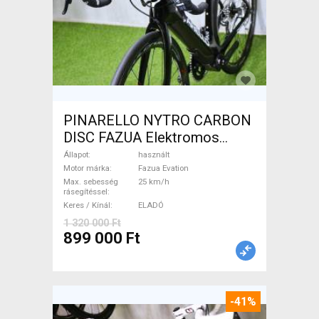
PINARELLO NYTRO CARBON
DISC FAZUA Elektromos
Országúti / Gravel Fazua
Állapot
használt
Evation használt ELADÓ
Motor márka
Fazua Evation
Max. sebesség
25 km/h
rásegítéssel
Keres / Kínál
ELADÓ
1 320 000 Ft
899 000 Ft
-41%