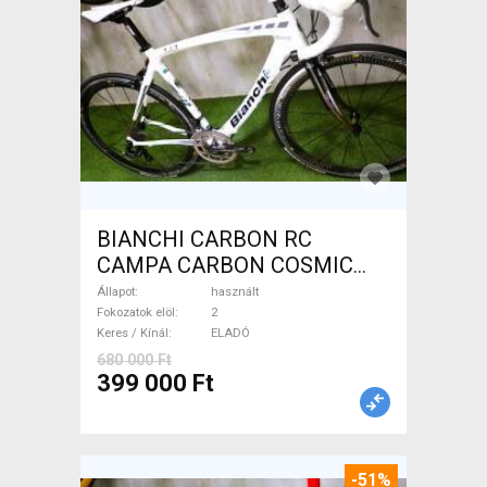
BIANCHI CARBON RC
CAMPA CARBON COSMIC
Országúti használt ELADÓ
Állapot
használt
Fokozatok elöl
2
Keres / Kínál
ELADÓ
680 000 Ft
399 000 Ft
-51%