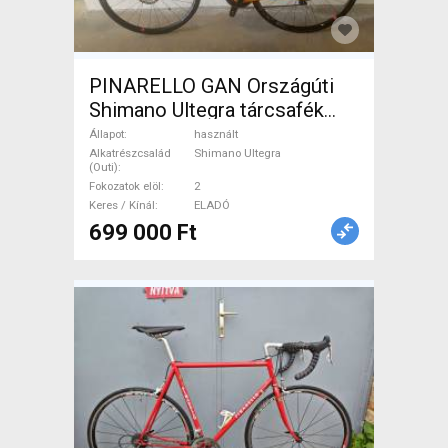
PINARELLO GAN Országúti
Shimano Ultegra tárcsafék
használt ELADÓ
Állapot
használt
Alkatrészcsalád
Shimano Ultegra
(Outi)
Fokozatok elöl
2
Keres / Kínál
ELADÓ
699 000 Ft