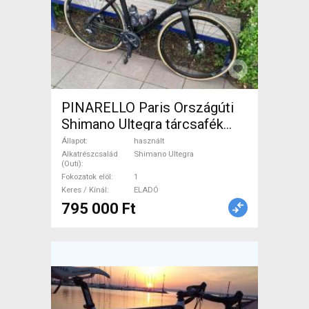
PINARELLO Paris Országúti
Shimano Ultegra tárcsafék
használt ELADÓ
Állapot
használt
Alkatrészcsalád
Shimano Ultegra
(Outi)
Fokozatok elöl
1
Keres / Kínál
ELADÓ
795 000 Ft