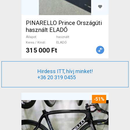
PINARELLO Prince Országúti
használt ELADÓ
Állapot
használt
Keres / Kínál
ELADÓ
315 000 Ft
Hirdess ITT, hívj minket!
+36 20 319 0455
-51%