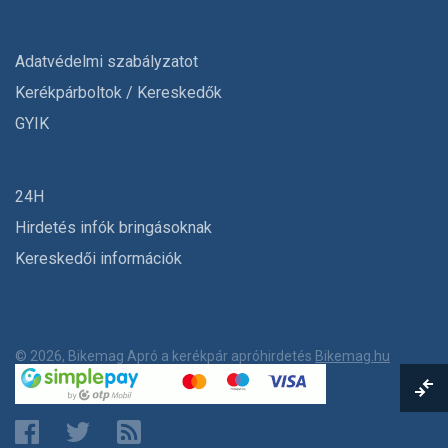
Adatvédelmi szabályzatot
Kerékpárboltok / Kereskedők
GYIK
24H
Hirdetés infók bringásoknak
Kereskedői információk
© 2026, Bikemag Apró a kerékpár apróhirdetés
Bikemag.hu