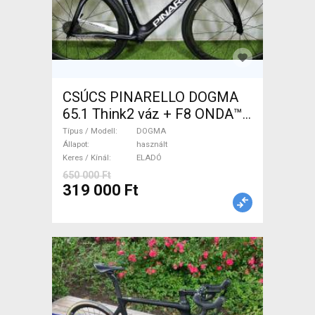
CSÚCS PINARELLO DOGMA
65.1 Think2 váz + F8 ONDA™
villával PINARELLO DOGMA
Típus / Modell
DOGMA
Országúti / Gravel / Triatlon
Állapot
használt
Keres / Kínál
ELADÓ
Alkatrész, Országúti / Gravel /
650 000 Ft
Váz /Vázszett / Villa karbon
319 000 Ft
karbon használt ELADÓ