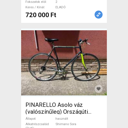
Fokozatok elöl
2
Keres / Kínál
ELADÓ
720 000 Ft
PINARELLO Asolo váz
(valószínűleg) Országúti
Shimano Sora patkófék
Állapot
használt
használt ELADÓ
Alkatrészcsalád
Shimano Sora