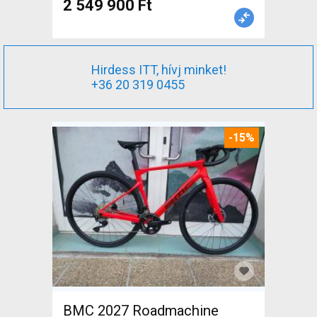
2 549 900 Ft
Hirdess ITT, hívj minket!
+36 20 319 0455
-15%
BMC 2027 Roadmachine