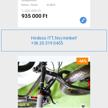
rásegítéssel
Keres / Kínál
ELADÓ
1 320 000 Ft
935 000 Ft
Hirdess ITT, hívj minket!
+36 20 319 0455
-64%