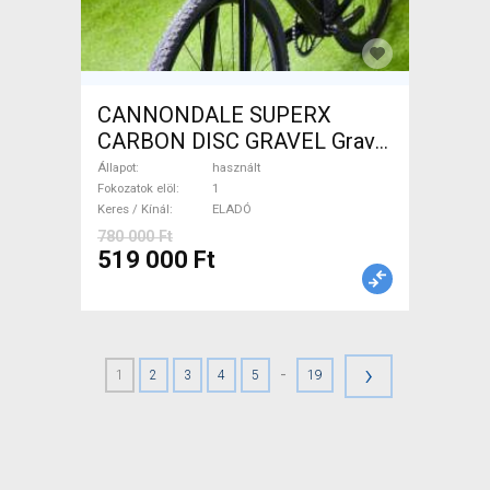
CANNONDALE SUPERX
CARBON DISC GRAVEL Gravel
/ CX tárcsafék használt
Állapot
használt
ELADÓ
Fokozatok elöl
1
Keres / Kínál
ELADÓ
780 000 Ft
519 000 Ft
›
-
1
2
3
4
5
19