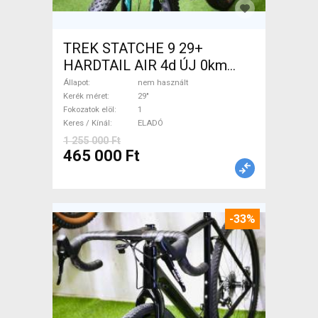
TREK STATCHE 9 29+
HARDTAIL AIR 4d ÚJ 0km
M/L Mountain Bike 29" elöl
Állapot
nem használt
teleszkópos nem használt
Kerék méret
29"
Fokozatok elöl
1
ELADÓ
Keres / Kínál
ELADÓ
1 255 000 Ft
465 000 Ft
-33%