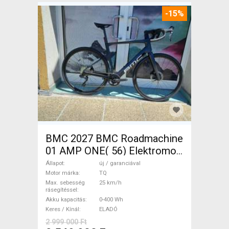
-15%
BMC 2027 BMC Roadmachine
01 AMP ONE( 56) Elektromos
Országúti / Gravel TQ új /
Állapot
új / garanciával
garanciával ELADÓ
Motor márka
TQ
Max. sebesség
25 km/h
rásegítéssel
Akku kapacitás
0-400 Wh
Keres / Kínál
ELADÓ
2 999 000 Ft