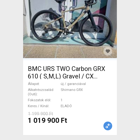
BMC URS TWO Carbon GRX
610 ( S,M,L) Gravel / CX
Shimano GRX tárcsafék új /
Állapot
új / garanciával
garanciával ELADÓ
Alkatrészcsalád
Shimano GRX
(Outi)
Fokozatok elöl
1
Keres / Kínál
ELADÓ
1 199 900 Ft
1 019 900 Ft