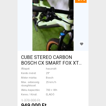
CUBE STEREO CARBON
BOSCH CX SMART FOX XT
Elektromos Mountain Bike
Állapot
használt
29" össztelós / fully Bosch
Kerék méret
29"
Motor márka
Bosch
használt ELADÓ
Max. sebesség
25 km/h
rásegítéssel
Akku kapacitás
700 + Wh
Keres / Kínál
ELADÓ
1 370 000 Ft
949 000 Ft