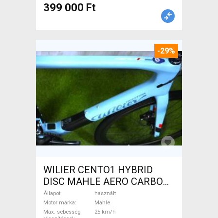
399 000 Ft
-29%
WILIER CENTO1 HYBRID
DISC MAHLE AERO CARBON
kerekek XL Elektromos
Állapot
használt
Országúti / Gravel Mahle
Motor márka
Mahle
Max. sebesség
25 km/h
használt ELADÓ