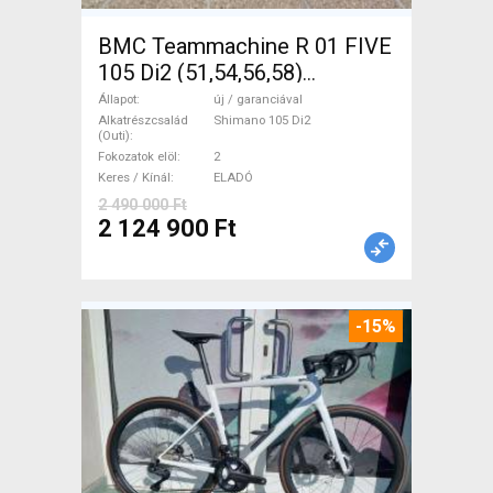
BMC Teammachine R 01 FIVE
105 Di2 (51,54,56,58)
Országúti Shimano 105 Di2
Állapot
új / garanciával
tárcsafék új / garanciával
Alkatrészcsalád
Shimano 105 Di2
(Outi)
ELADÓ
Fokozatok elöl
2
Keres / Kínál
ELADÓ
2 490 000 Ft
2 124 900 Ft
-15%