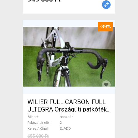
-39%
WILIER FULL CARBON FULL
ULTEGRA Országúti patkófék
használt ELADÓ
Állapot
használt
Fokozatok elöl
2
Keres / Kínál
ELADÓ
655 000 Ft