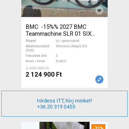
BMC -15%% 2027 BMC
Teammachine SLR 01 SIX
Ultegra Di2 Országúti
Állapot
új / garanciával
Shimano Ultegra Di2 tárcsafék
Alkatrészcsalád
Shimano Ultegra Di2
(Outi)
új / garanciával ELADÓ
Fokozatok elöl
2
Keres / Kínál
ELADÓ
2 499 900 Ft
2 124 900 Ft
Hirdess ITT, hívj minket!
+36 20 319 0455
-31%