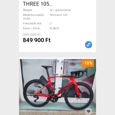
THREE 105
(47,51,54,56,58,61) Országúti
Állapot
új / garanciával
Shimano 105 tárcsafék új /
Alkatrészcsalád
Shimano 105
(Outi)
garanciával ELADÓ
Fokozatok elöl
2
Keres / Kínál
ELADÓ
999 900 Ft
849 900 Ft
-15%