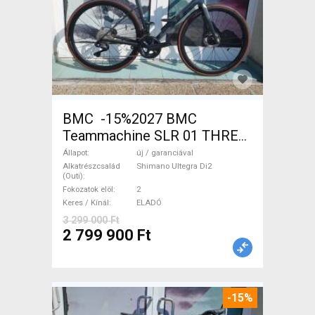
BMC -15%2027 BMC
Teammachine SLR 01 THREE
Ultegra Di2 Országúti
Állapot
új / garanciával
Shimano Ultegra Di2 tárcsafék
Alkatrészcsalád
Shimano Ultegra Di2
(Outi)
új / garanciával ELADÓ
Fokozatok elöl
2
Keres / Kínál
ELADÓ
3 299 000 Ft
2 799 900 Ft
-15%