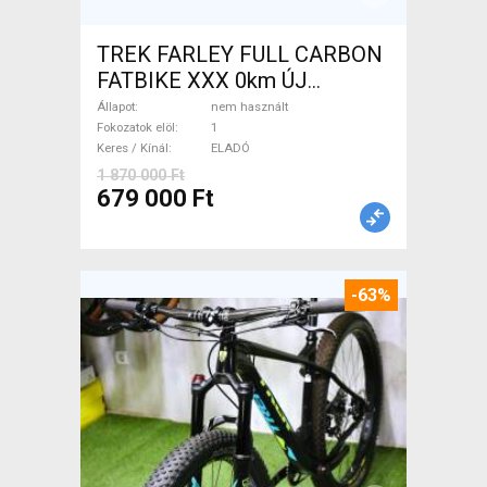
TREK FARLEY FULL CARBON
FATBIKE XXX 0km ÚJ
WAMPA CF Fatbike nem
Állapot
nem használt
használt ELADÓ
Fokozatok elöl
1
Keres / Kínál
ELADÓ
1 870 000 Ft
679 000 Ft
-63%