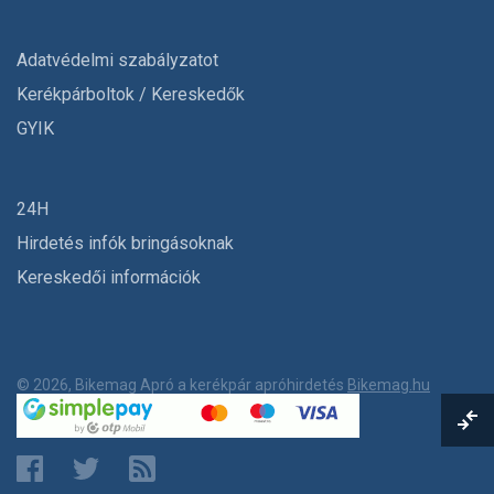
Adatvédelmi szabályzatot
Kerékpárboltok / Kereskedők
GYIK
24H
Hirdetés infók bringásoknak
Kereskedői információk
© 2026, Bikemag Apró a kerékpár apróhirdetés
Bikemag.hu