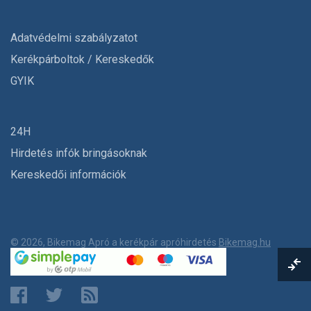
Adatvédelmi szabályzatot
Kerékpárboltok / Kereskedők
GYIK
24H
Hirdetés infók bringásoknak
Kereskedői információk
© 2026, Bikemag Apró a kerékpár apróhirdetés
Bikemag.hu