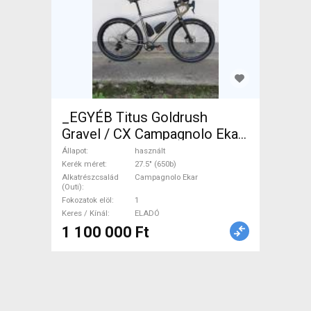
_EGYÉB Titus Goldrush
Gravel / CX Campagnolo Ekar
tárcsafék használt ELADÓ
Állapot
használt
Kerék méret
27.5" (650b)
Alkatrészcsalád
Campagnolo Ekar
(Outi)
Fokozatok elöl
1
Keres / Kínál
ELADÓ
1 100 000 Ft