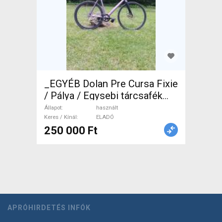
_EGYÉB Dolan Pre Cursa Fixie
/ Pálya / Egysebi tárcsafék
használt ELADÓ
Állapot
használt
Keres / Kínál
ELADÓ
250 000 Ft
APRÓHIRDETÉS INFÓK