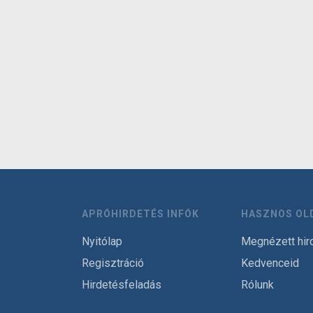
APRÓHIRDETÉS INFÓK
HASZNOS OL
Nyitólap
Megnézett hir
Regisztráció
Kedvenceid
Hirdetésfeladás
Rólunk