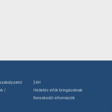
szabályzatot
24H
ok /
Hirdetés infók bringásoknak
Kereskedői információk