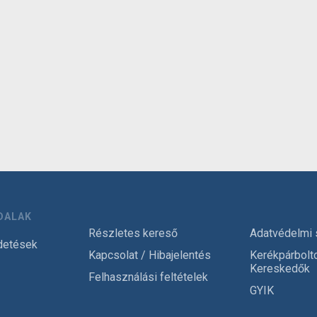
DALAK
Részletes kereső
Adatvédelmi 
detések
Kapcsolat / Hibajelentés
Kerékpárbolt
Kereskedők
Felhasználási feltételek
GYIK