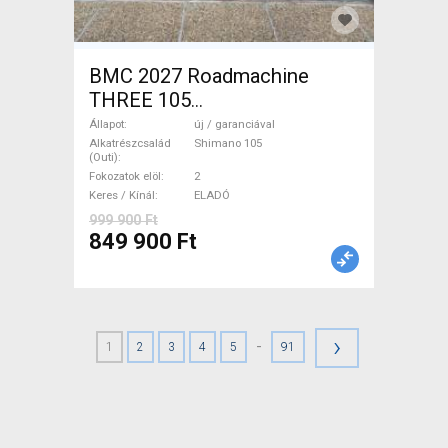
BMC 2027 Roadmachine
THREE 105
(47,51,54,56,58,61) Országúti
Állapot
új / garanciával
Shimano 105 tárcsafék új /
Alkatrészcsalád
Shimano 105
(Outi)
garanciával ELADÓ
Fokozatok elöl
2
Keres / Kínál
ELADÓ
999 900 Ft
849 900 Ft
›
-
1
2
3
4
5
91