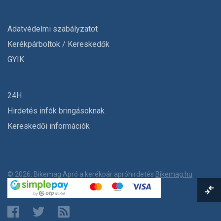
Adatvédelmi szabályzatot
Kerékpárboltok / Kereskedők
GYIK
24H
Hirdetés infók bringásoknak
Kereskedői információk
© 2026, Bikemag Apró a kerékpár apróhirdetés
Bikemag.hu