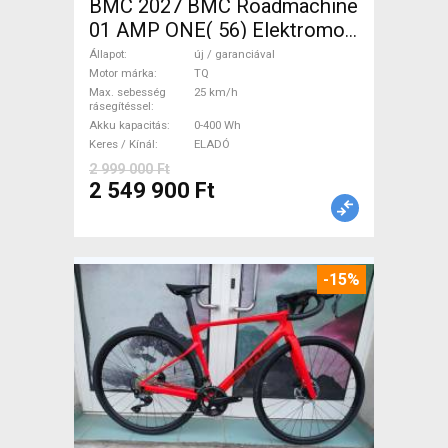
BMC 2027 BMC Roadmachine
01 AMP ONE( 56) Elektromos
Országúti / Gravel TQ új /
Állapot
új / garanciával
garanciával ELADÓ
Motor márka
TQ
Max. sebesség
25 km/h
rásegítéssel
Akku kapacitás
0-400 Wh
Keres / Kínál
ELADÓ
2 999 000 Ft
2 549 900 Ft
-15%