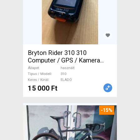
Bryton Rider 310 310
Computer / GPS / Kamera
használt ELADÓ
Állapot
használt
Típus / Modell
310
Keres / Kínál
ELADÓ
15 000 Ft
-15%