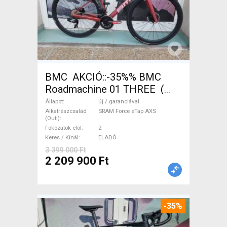
BMC AKCIÓ::-35%% BMC
Roadmachine 01 THREE (
54) Országúti SRAM Force
Állapot
új / garanciával
eTap AXS tárcsafék új /
Alkatrészcsalád
SRAM Force eTap AXS
(Outi)
garanciával ELADÓ
Fokozatok elöl
2
Keres / Kínál
ELADÓ
3 399 000 Ft
2 209 900 Ft
-35%