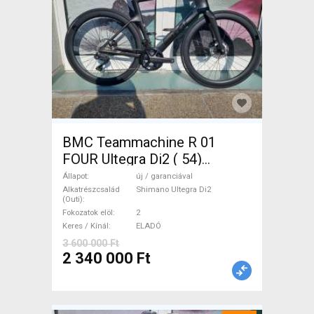
BMC Teammachine R 01
FOUR Ultegra Di2 ( 54)
Országúti Shimano Ultegra
Állapot
új / garanciával
Di2 tárcsafék új / garanciával
Alkatrészcsalád
Shimano Ultegra Di2
(Outi)
ELADÓ
Fokozatok elöl
2
Keres / Kínál
ELADÓ
3 600 000 Ft
2 340 000 Ft