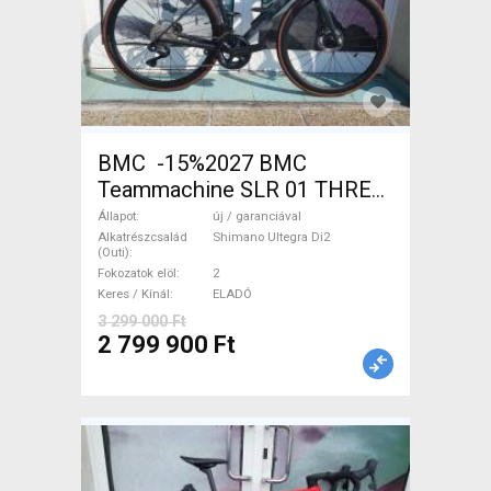
BMC -15%2027 BMC
Teammachine SLR 01 THREE
Ultegra Di2 Országúti
Állapot
új / garanciával
Shimano Ultegra Di2 tárcsafék
Alkatrészcsalád
Shimano Ultegra Di2
(Outi)
új / garanciával ELADÓ
Fokozatok elöl
2
Keres / Kínál
ELADÓ
3 299 000 Ft
2 799 900 Ft