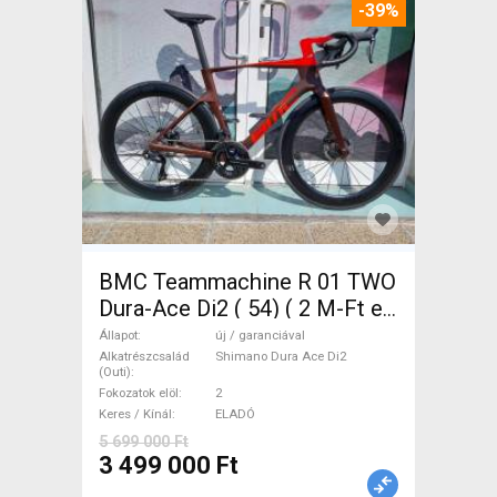
-39%
BMC Teammachine R 01 TWO
Dura-Ace Di2 ( 54) ( 2 M-Ft e
Országúti Shimano Dura Ace
Állapot
új / garanciával
Di2 tárcsafék új / garanciával
Alkatrészcsalád
Shimano Dura Ace Di2
(Outi)
ELADÓ
Fokozatok elöl
2
Keres / Kínál
ELADÓ
5 699 000 Ft
3 499 000 Ft