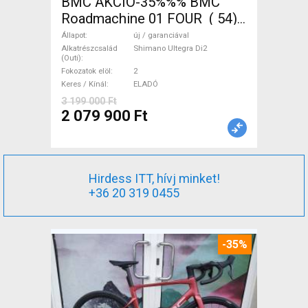
BMC AKCIÓ-35%%% BMC
Roadmachine 01 FOUR ( 54)
Országúti, Triatlon Shimano
Állapot
új / garanciával
Ultegra Di2 tárcsafék új /
Alkatrészcsalád
Shimano Ultegra Di2
(Outi)
garanciával ELADÓ
Fokozatok elöl
2
Keres / Kínál
ELADÓ
3 199 000 Ft
2 079 900 Ft
Hirdess ITT, hívj minket!
+36 20 319 0455
-35%