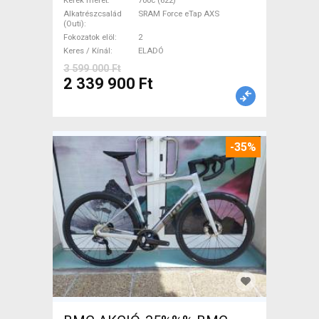
Force eTap AXS tárcsafék új /
Kerék méret
700c (622)
Alkatrészcsalád
SRAM Force eTap AXS
garanciával ELADÓ
(Outi)
Fokozatok elöl
2
Keres / Kínál
ELADÓ
3 599 000 Ft
2 339 900 Ft
-35%