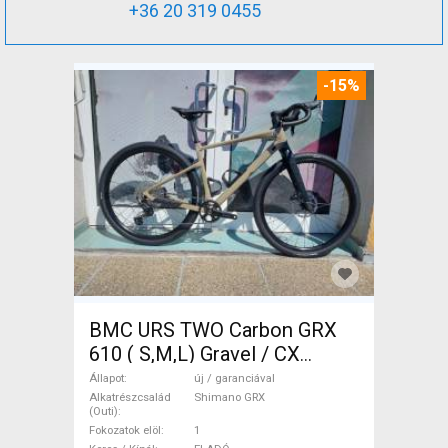
+36 20 319 0455
-15%
BMC URS TWO Carbon GRX
610 ( S,M,L) Gravel / CX
Shimano GRX tárcsafék új /
Állapot
új / garanciával
garanciával ELADÓ
Alkatrészcsalád
Shimano GRX
(Outi)
Fokozatok elöl
1