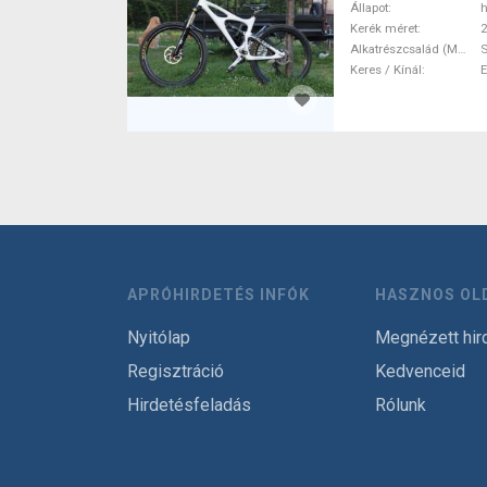
Állapot
h
Kerék méret
2
Alkatrészcsalád (MTB)
Keres / Kínál
APRÓHIRDETÉS INFÓK
HASZNOS OL
Nyitólap
Megnézett hir
Regisztráció
Kedvenceid
Hirdetésfeladás
Rólunk