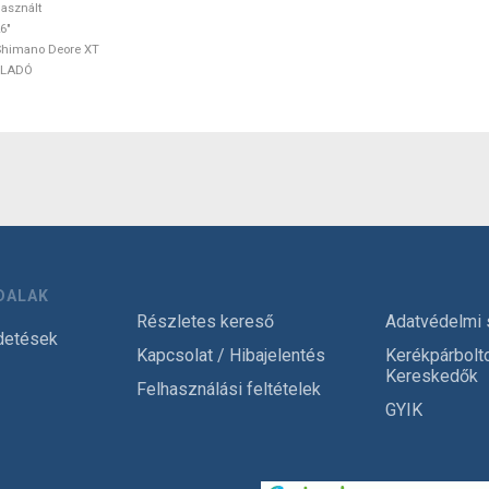
asznált
6"
Shimano Deore XT
ELADÓ
DALAK
Részletes kereső
Adatvédelmi 
detések
Kapcsolat / Hibajelentés
Kerékpárbolt
Kereskedők
Felhasználási feltételek
GYIK