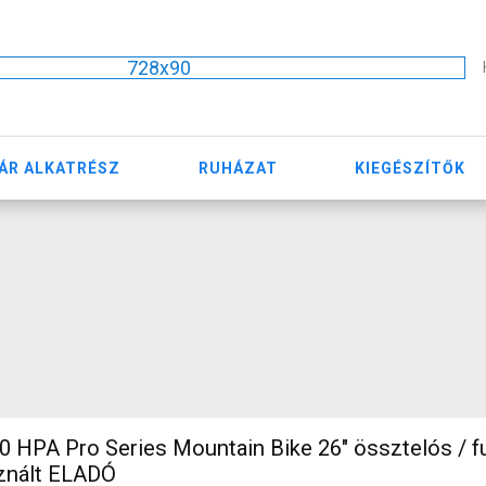
728x90
ÁR ALKATRÉSZ
RUHÁZAT
KIEGÉSZÍTŐK
HPA Pro Series Mountain Bike 26" össztelós / f
znált ELADÓ