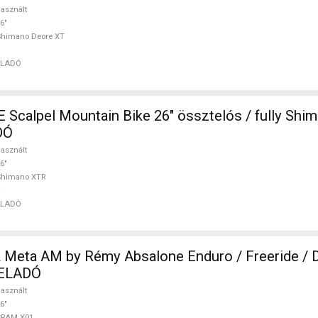
asznált
6"
Shimano Deore XT
ELADÓ
sztelós / fully Shimano XTR
DÓ
asznált
6"
Shimano XTR
ELADÓ
ta AM by Rémy Absalone Enduro / Freeride / 
 ELADÓ
asznált
6"
SRAM X01