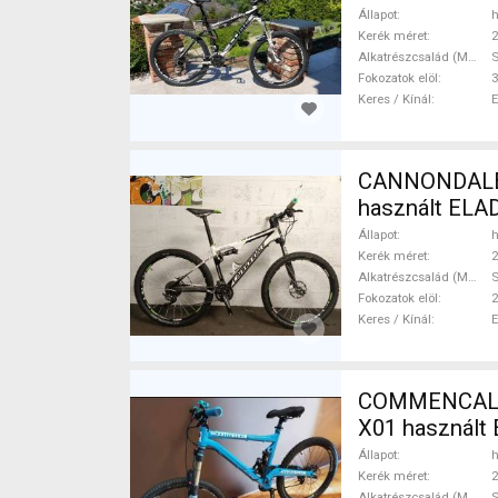
Állapot
h
Kerék méret
2
Alkatrészcsalád (MTB)
Fokozatok elöl
3
Keres / Kínál
CANNONDALE Scalpel Mountain Bike 26" ös
használt ELA
Állapot
h
Kerék méret
2
Alkatrészcsalád (MTB)
Fokozatok elöl
2
Keres / Kínál
COMMENCAL Me
X01 használt
Állapot
h
Kerék méret
2
Alkatrészcsalád (MTB)