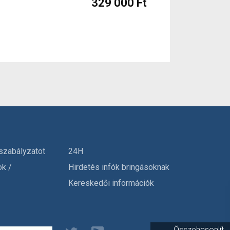
329 000 Ft
szabályzatot
24H
ok /
Hirdetés infók bringásoknak
Kereskedői információk
Összehasonlít