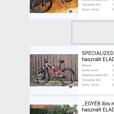
Fokozatok elöl
1
Keres / Kínál
SPECIALIZED 
használt ELA
Állapot
h
Kerék méret
2
Alkatrészcsalád (MTB)
Fokozatok elöl
1
Keres / Kínál
_EGYÉB Ibis mojo HD carbon Enduro / Freeride / DH 26" Shimano Deore XT
használt ELA