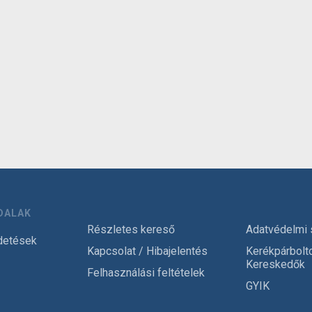
DALAK
Részletes kereső
Adatvédelmi 
detések
Kapcsolat / Hibajelentés
Kerékpárbolt
Kereskedők
Felhasználási feltételek
GYIK