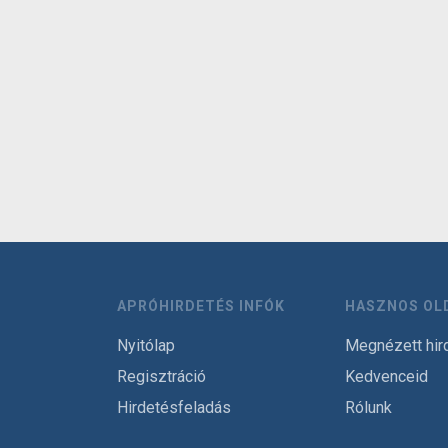
APRÓHIRDETÉS INFÓK
HASZNOS OL
Nyitólap
Megnézett hir
Regisztráció
Kedvenceid
Hirdetésfeladás
Rólunk