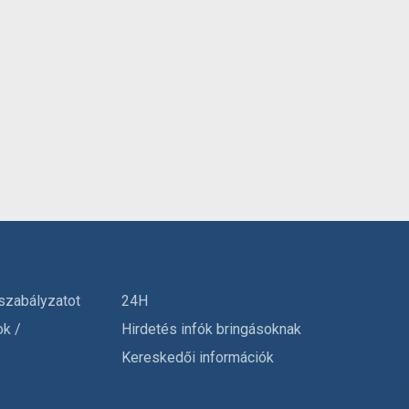
szabályzatot
24H
ok /
Hirdetés infók bringásoknak
Kereskedői információk