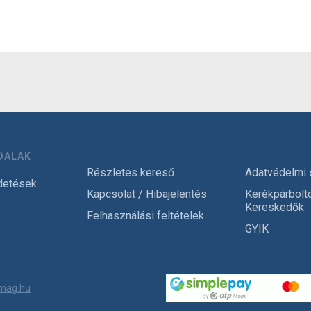
DALAK
Részletes kereső
Adatvédelmi 
detések
Kapcsolat / Hibajelentés
Kerékpárbolt
Kereskedők
Felhasználási feltételek
GYIK
mag.hu