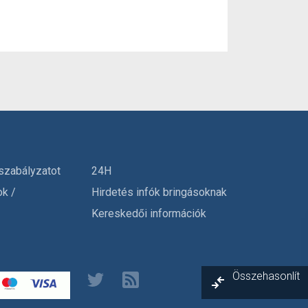
szabályzatot
24H
ok /
Hirdetés infók bringásoknak
Kereskedői információk
Összehasonlít