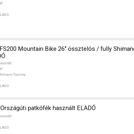
8"
ELADÓ
S200 Mountain Bike 26" össztelós / fully Shiman
DÓ
asznált
6"
Shimano Tourney
ELADÓ
Országúti patkófék használt ELADÓ
asznált
ELADÓ