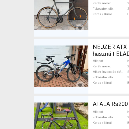
Kerék méret
2
Fokozatok elöl
2
Keres / Kínál
NEUZER ATX F
használt ELA
Állapot
h
Kerék méret
2
Alkatrészcsalád (MTB)
Fokozatok elöl
3
Keres / Kínál
ATALA Rs200 
Állapot
h
Fokozatok elöl
2
Keres / Kínál