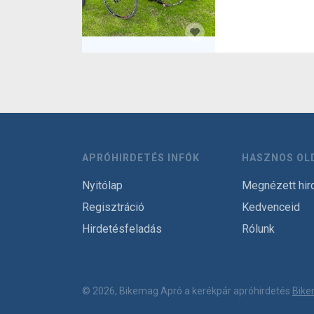
APRÓHIRDETÉS INFÓK
HASZNOS OL
Nyitólap
Megnézett hir
Regisztráció
Kedvenceid
Hirdetésfeladás
Rólunk
© 2026, Bikemag Apró a kerékpár apróhirdetés
Bike