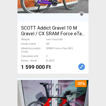
SCOTT Addict Gravel 10 M
Gravel / CX SRAM Force eTap
AXS tárcsafék nem használt
Állapot
nem használt
ELADÓ
Kerék méret
28"
Alkatrészcsalád
SRAM Force eTap AXS
(Outi)
Fokozatok elöl
2
Keres / Kínál
ELADÓ
1 599 000 Ft
-35%