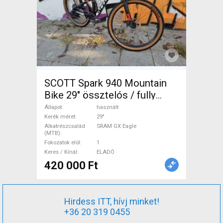
SCOTT Spark 940 Mountain
Bike 29" össztelós / fully
SRAM GX Eagle használt
Állapot
használt
ELADÓ
Kerék méret
29"
Alkatrészcsalád
SRAM GX Eagle
(MTB)
Fokozatok elöl
1
Keres / Kínál
ELADÓ
420 000 Ft
Hirdess ITT, hívj minket!
+36 20 319 0455