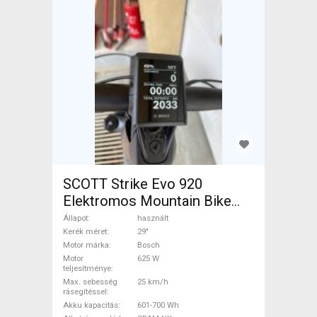
SCOTT Strike Evo 920
Elektromos Mountain Bike
29" össztelós / fully Bosch
Állapot
használt
SRAM NX használt ELADÓ
Kerék méret
29"
Motor márka
Bosch
Motor
625 W
teljesítménye
Max. sebesség
25 km/h
rásegítéssel
Akku kapacitás
601-700 Wh