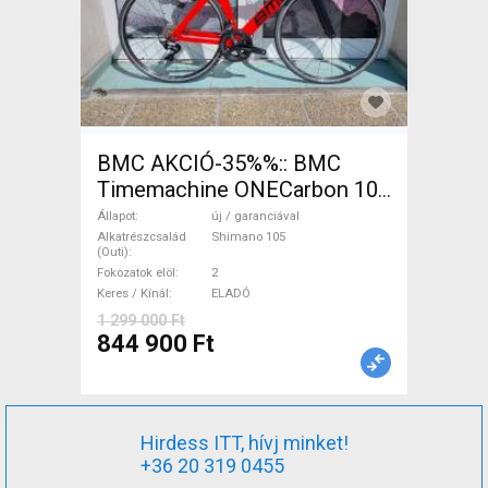
BMC AKCIÓ-35%%:: BMC
Timemachine ONECarbon 105
( S/M) Országúti, Triatlon
Állapot
új / garanciával
Shimano 105 patkófék új /
Alkatrészcsalád
Shimano 105
(Outi)
garanciával ELADÓ
Fokozatok elöl
2
Keres / Kínál
ELADÓ
1 299 000 Ft
844 900 Ft
Hirdess ITT, hívj minket!
+36 20 319 0455