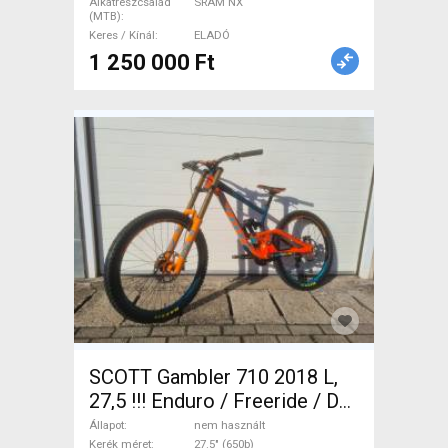
Alkatrészcsalád
SRAM NX
(MTB)
Keres / Kínál
ELADÓ
1 250 000 Ft
SCOTT Gambler 710 2018 L,
27,5 !!! Enduro / Freeride / DH
27.5" (650b) Shimano Saint
Állapot
nem használt
Kerék méret
27.5" (650b)