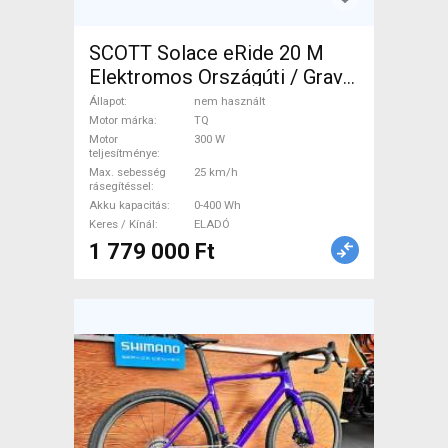
SCOTT Solace eRide 20 M
Elektromos Országúti / Gravel
TQ nem használt ELADÓ
Állapot
nem használt
Motor márka
TQ
Motor
300 W
teljesítménye
Max. sebesség
25 km/h
rásegítéssel
Akku kapacitás
0-400 Wh
Keres / Kínál
ELADÓ
1 779 000 Ft