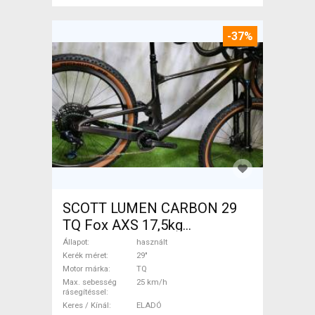
-37%
SCOTT LUMEN CARBON 29
TQ Fox AXS 17,5kg
Elektromos Mountain Bike
Állapot
használt
29" össztelós / fully TQ
Kerék méret
29"
Motor márka
TQ
használt ELADÓ
Max. sebesség
25 km/h
rásegítéssel
Keres / Kínál
ELADÓ