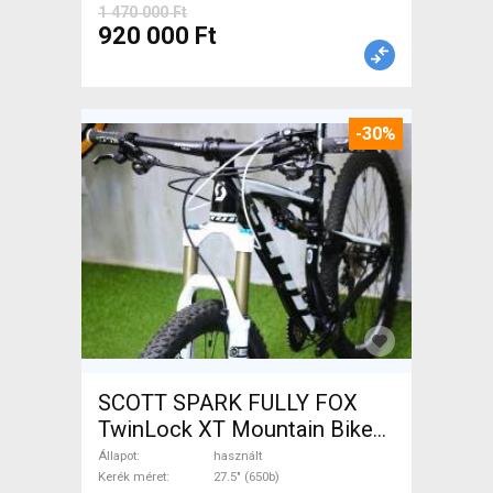
1 470 000 Ft
920 000 Ft
-30%
SCOTT SPARK FULLY FOX
TwinLock XT Mountain Bike
27.5" (650b) össztelós / fully
Állapot
használt
használt ELADÓ
Kerék méret
27.5" (650b)