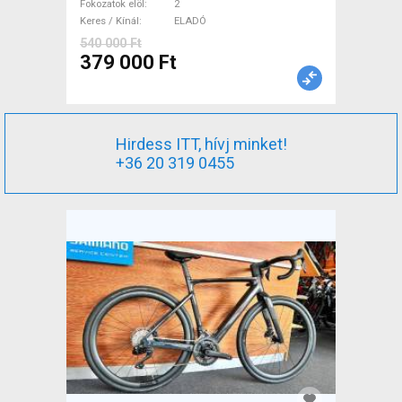
Fokozatok elöl
2
Keres / Kínál
ELADÓ
540 000 Ft
379 000 Ft
Hirdess ITT, hívj minket!
+36 20 319 0455