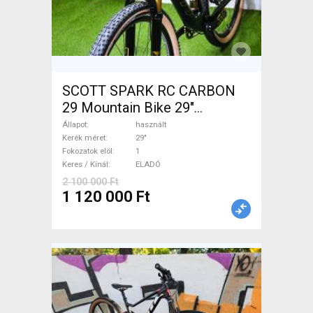
SCOTT SPARK RC CARBON
29 Mountain Bike 29"
össztelós / fully használt
Állapot
használt
ELADÓ
Kerék méret
29"
Fokozatok elöl
1
Keres / Kínál
ELADÓ
2 100 000 Ft
1 120 000 Ft