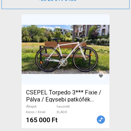
CSEPEL Torpedo 3*** Fixie /
Pálya / Egysebi patkófék
használt ELADÓ
Állapot
használt
Keres / Kínál
ELADÓ
165 000 Ft