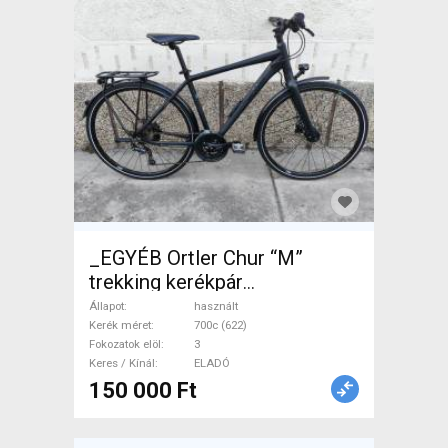
_EGYÉB Ortler Chur “M”
trekking kerékpár
Trekking/cross tárcsafék
Állapot
használt
használt ELADÓ
Kerék méret
700c (622)
Fokozatok elöl
3
Keres / Kínál
ELADÓ
150 000 Ft