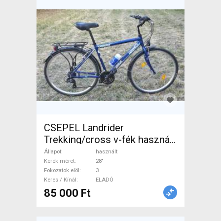
CSEPEL Landrider
Trekking/cross v-fék használt
ELADÓ
Állapot
használt
Kerék méret
28"
Fokozatok elöl
3
Keres / Kínál
ELADÓ
85 000 Ft