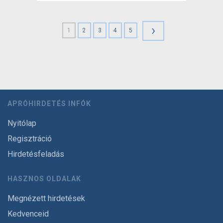
›
1
2
3
4
5
APRÓHIRDETÉS INFÓK
Nyitólap
Regisztráció
Hirdetésfeladás
HASZNOS OLDALAK
Megnézett hirdetések
Kedvenceid