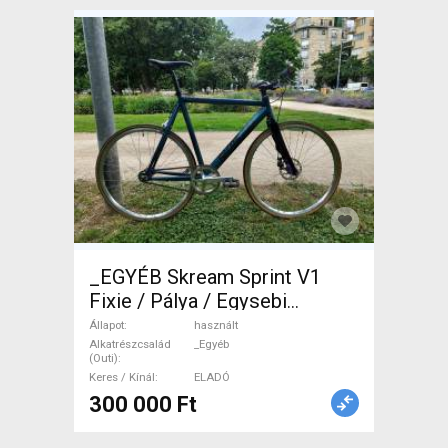
_EGYÉB Skream Sprint V1
Fixie / Pálya / Egysebi
tárcsafék használt ELADÓ
Állapot
használt
Alkatrészcsalád
_Egyéb
(Outi)
Keres / Kínál
ELADÓ
300 000 Ft