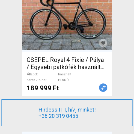
CSEPEL Royal 4 Fixie / Pálya
/ Egysebi patkófék használt
ELADÓ
Állapot
használt
Keres / Kínál
ELADÓ
189 999 Ft
Hirdess ITT, hívj minket!
+36 20 319 0455