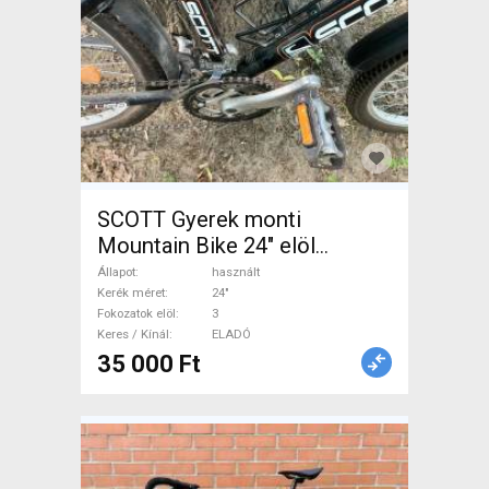
SCOTT Gyerek monti
Mountain Bike 24" elöl
teleszkópos használt ELADÓ
Állapot
használt
Kerék méret
24"
Fokozatok elöl
3
Keres / Kínál
ELADÓ
35 000 Ft