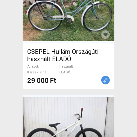
CSEPEL Hullám Országúti
használt ELADÓ
Állapot
használt
Keres / Kínál
ELADÓ
29 000 Ft