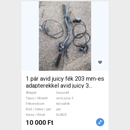
1 pár avid juicy fék 203 mm-es
adapterekkel avid juicy 3
Mountain Bike Alkatrész,
Állapot
használt
MTB Fék / Fékszett használt
Típus / Modell
avid juicy 3
Fékrendszer
tárcsafék
ELADÓ
Első / hátsó / pár
pár
Keres / Kínál
ELADÓ
10 000 Ft