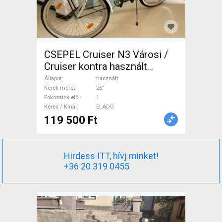
CSEPEL Cruiser N3 Városi /
Cruiser kontra használt
ELADÓ
Állapot
használt
Kerék méret
26"
Fokozatok elöl
1
Keres / Kínál
ELADÓ
119 500 Ft
Hirdess ITT, hívj minket!
+36 20 319 0455