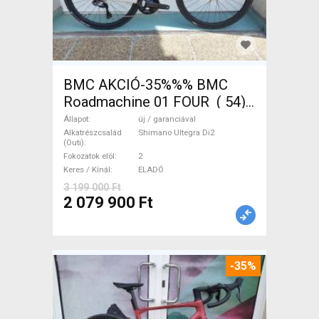
BMC AKCIÓ-35%%% BMC
Roadmachine 01 FOUR ( 54)
Országúti, Triatlon Shimano
Állapot
új / garanciával
Ultegra Di2 tárcsafék új /
Alkatrészcsalád
Shimano Ultegra Di2
(Outi)
garanciával ELADÓ
Fokozatok elöl
2
Keres / Kínál
ELADÓ
3 199 000 Ft
2 079 900 Ft
-35%