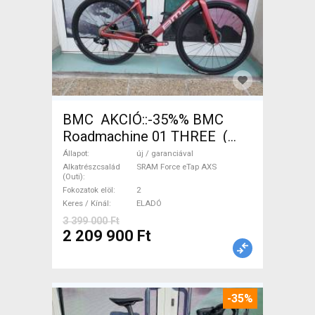
BMC AKCIÓ::-35%% BMC
Roadmachine 01 THREE (
54) Országúti SRAM Force
Állapot
új / garanciával
eTap AXS tárcsafék új /
Alkatrészcsalád
SRAM Force eTap AXS
(Outi)
garanciával ELADÓ
Fokozatok elöl
2
Keres / Kínál
ELADÓ
3 399 000 Ft
2 209 900 Ft
-35%