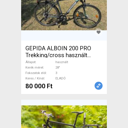
GEPIDA ALBOIN 200 PRO
Trekking/cross használt
ELADÓ
Állapot
használt
Kerék méret
28"
Fokozatok elöl
3
Keres / Kínál
ELADÓ
80 000 Ft