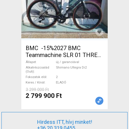
BMC -15%2027 BMC
Teammachine SLR 01 THREE
Ultegra Di2 Országúti
Állapot
új / garanciával
Shimano Ultegra Di2 tárcsafék
Alkatrészcsalád
Shimano Ultegra Di2
(Outi)
új / garanciával ELADÓ
Fokozatok elöl
2
Keres / Kínál
ELADÓ
3 299 000 Ft
2 799 900 Ft
Hirdess ITT, hívj minket!
+36 20 319 0455