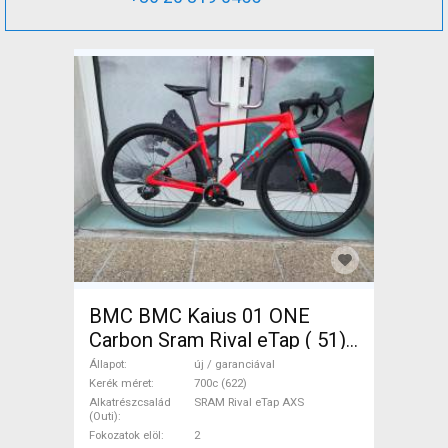
BMC BMC Kaius 01 ONE
Carbon Sram Rival eTap ( 51)
Gravel / CX SRAM Rival eTap
Állapot
új / garanciával
AXS tárcsafék új / garanciával
Kerék méret
700c (622)
Alkatrészcsalád
SRAM Rival eTap AXS
ELADÓ
(Outi)
Fokozatok elöl
2