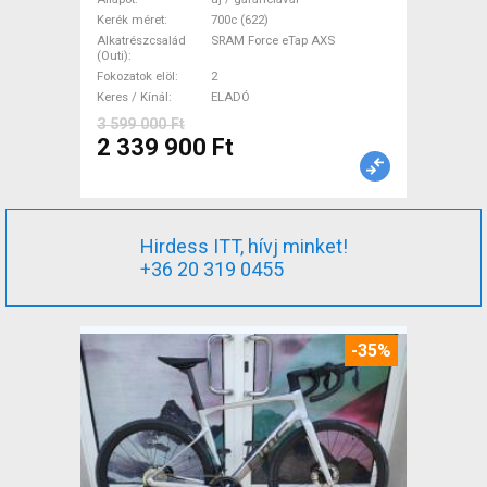
Force eTap AXS tárcsafék új /
Kerék méret
700c (622)
Alkatrészcsalád
SRAM Force eTap AXS
garanciával ELADÓ
(Outi)
Fokozatok elöl
2
Keres / Kínál
ELADÓ
3 599 000 Ft
2 339 900 Ft
Hirdess ITT, hívj minket!
+36 20 319 0455
-35%