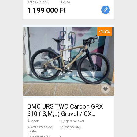
Keres / Kínál
ELADÓ
1 199 000 Ft
-15%
BMC URS TWO Carbon GRX
610 ( S,M,L) Gravel / CX
Shimano GRX tárcsafék új /
Állapot
új / garanciával
garanciával ELADÓ
Alkatrészcsalád
Shimano GRX
(Outi)