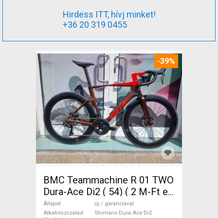
Hirdess ITT, hívj minket!
+36 20 319 0455
-39%
BMC Teammachine R 01 TWO
Dura-Ace Di2 ( 54) ( 2 M-Ft e
Országúti Shimano Dura Ace
Állapot
új / garanciával
Di2 tárcsafék új / garanciával
Alkatrészcsalád
Shimano Dura Ace Di2