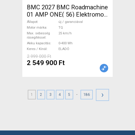
BMC 2027 BMC Roadmachine
01 AMP ONE( 56) Elektromos
Országúti / Gravel TQ új /
Állapot
új / garanciával
garanciával ELADÓ
Motor márka
TQ
Max. sebesség
25 km/h
rásegítéssel
Akku kapacitás
0-400 Wh
Keres / Kínál
ELADÓ
2 999 000 Ft
2 549 900 Ft
›
-
1
2
3
4
5
186