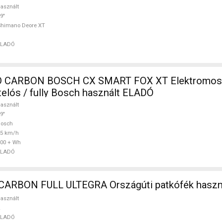
asznált
9"
Shimano Deore XT
ELADÓ
 CARBON BOSCH CX SMART FOX XT Elektromos
telós / fully Bosch használt ELADÓ
asznált
9"
Bosch
25 km/h
00 + Wh
ELADÓ
WILIER FULL CARBON FULL ULTEGRA Országúti patk
asznált
ELADÓ