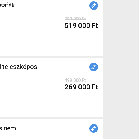
safék
780 000 Ft
519 000 Ft
l teleszkópos
499 000 Ft
269 000 Ft