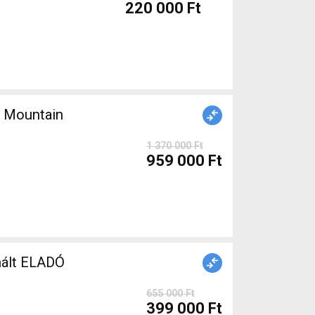
220 000 Ft
 Mountain
1 370 000 Ft
959 000 Ft
ófék használt ELADÓ
655 000 Ft
399 000 Ft