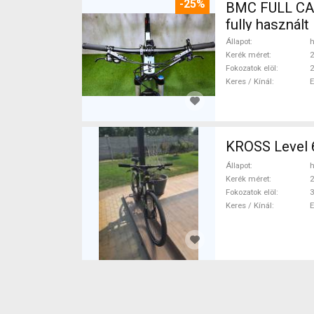
-25%
BMC FULL CAR
fully használ
Állapot
h
Kerék méret
2
Fokozatok elöl
2
Keres / Kínál
KROSS Level 6
Állapot
h
Kerék méret
2
Fokozatok elöl
3
Keres / Kínál