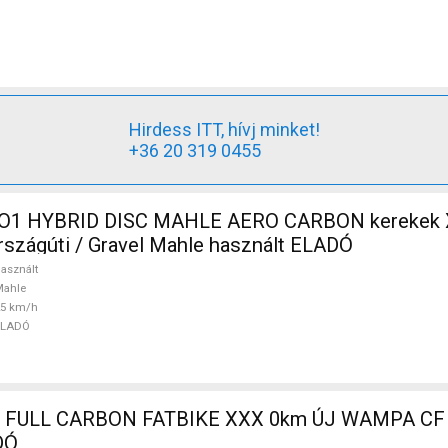
Hirdess ITT, hívj minket!
+36 20 319 0455
O1 HYBRID DISC MAHLE AERO CARBON kerekek 
szágúti / Gravel Mahle használt ELADÓ
asznált
Mahle
25 km/h
ELADÓ
 FULL CARBON FATBIKE XXX 0km ÚJ WAMPA CF 
DÓ