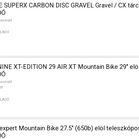
SUPERX CARBON DISC GRAVEL Gravel / CX tárc
DÓ
asznált
ELADÓ
INE XT-EDITION 29 AIR XT Mountain Bike 29" elö
DÓ
asznált
9"
ELADÓ
) elöl teleszkópos nem
DÓ