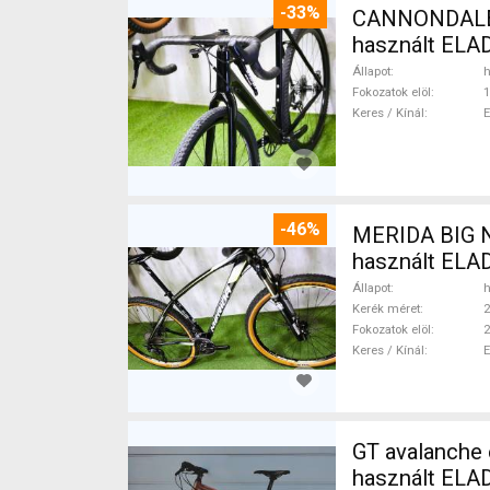
-33%
CANNONDALE 
használt ELA
Állapot
h
Fokozatok elöl
1
Keres / Kínál
-46%
MERIDA BIG N
használt ELA
Állapot
h
Kerék méret
2
Fokozatok elöl
2
Keres / Kínál
GT avalanche expert Mountain Bike 27.5" (650b
használt ELA