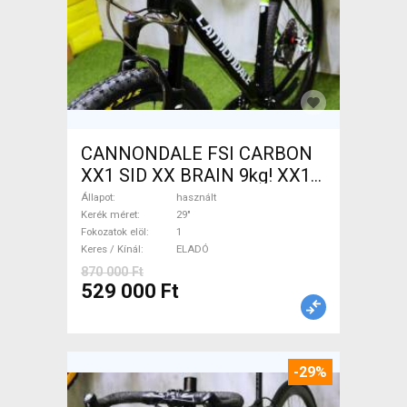
CANNONDALE FSI CARBON
XX1 SID XX BRAIN 9kg! XX1
EAGLE Mountain Bike 29" elöl
Állapot
használt
teleszkópos használt ELADÓ
Kerék méret
29"
Fokozatok elöl
1
Keres / Kínál
ELADÓ
870 000 Ft
529 000 Ft
-29%