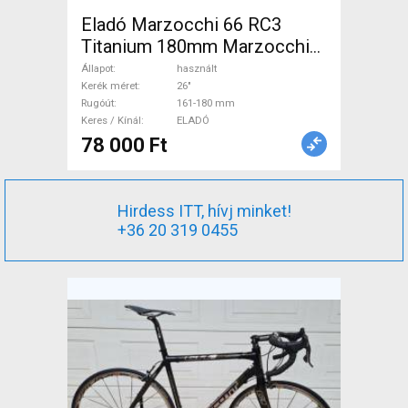
Eladó Marzocchi 66 RC3
Titanium 180mm Marzocchi
66 RC3 Ti Mountain Bike
Állapot
használt
Alkatrész, MTB Villa /
Kerék méret
26"
Rugóút
161-180 mm
Rugóstag villa 26" 161-180
Keres / Kínál
ELADÓ
mm használt ELADÓ
78 000 Ft
Hirdess ITT, hívj minket!
+36 20 319 0455