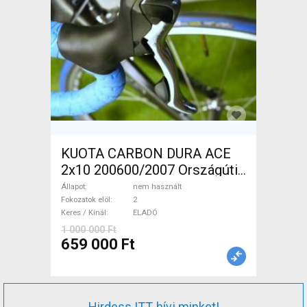
KUOTA CARBON DURA ACE
2x10 200600/2007 Országúti
nem használt ELADÓ
Állapot
nem használt
Fokozatok elöl
2
Keres / Kínál
ELADÓ
1 000 000 Ft
659 000 Ft
Hirdess ITT, hívj minket!