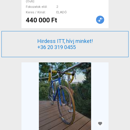
(Outi)
Fokozatok elöl
2
Keres / Kínál
ELADÓ
440 000 Ft
Hirdess ITT, hívj minket!
+36 20 319 0455