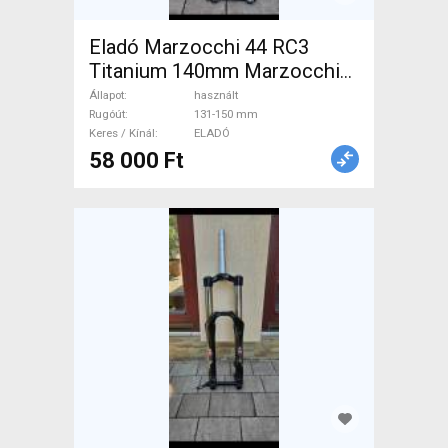
Eladó Marzocchi 44 RC3
Titanium 140mm Marzocchi
44 RC3 Titanium 140mm
Állapot
használt
Mountain Bike Alkatrész,
Rugóút
131-150 mm
Keres / Kínál
ELADÓ
MTB Villa / Rugóstag villa
58 000 Ft
131-150 mm használt ELADÓ