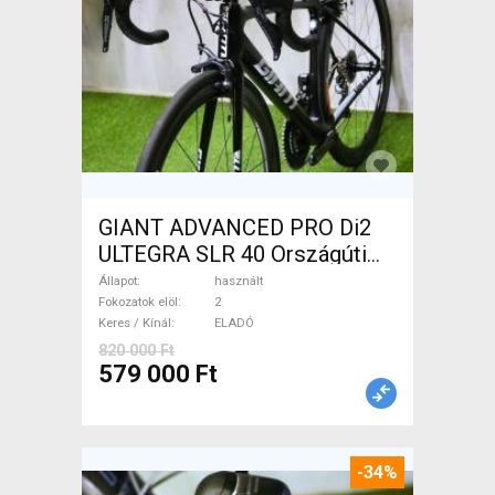
GIANT ADVANCED PRO Di2
ULTEGRA SLR 40 Országúti
használt ELADÓ
Állapot
használt
Fokozatok elöl
2
Keres / Kínál
ELADÓ
820 000 Ft
579 000 Ft
-34%