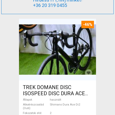
+36 20 319 0455
-46%
TREK DOMANE DISC
ISOSPEED DISC DURA ACE
Di2 2x11 52/53 Országúti
Állapot
használt
Shimano Dura Ace Di2
Alkatrészcsalád
Shimano Dura Ace Di2
(Outi)
tárcsafék használt ELADÓ
Fokozatok elöl
2