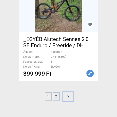
_EGYÉB Alutech Sennes 2.0
SE Enduro / Freeride / DH
27.5" (650b) használt ELADÓ
Állapot
használt
Kerék méret
27.5" (650b)
Fokozatok elöl
1
Keres / Kínál
ELADÓ
399 999 Ft
›
1
2