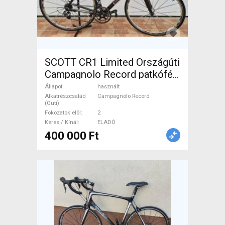
SCOTT CR1 Limited Országúti
Campagnolo Record patkófék
használt ELADÓ
Állapot
használt
Alkatrészcsalád
Campagnolo Record
(Outi)
Fokozatok elöl
2
Keres / Kínál
ELADÓ
400 000 Ft