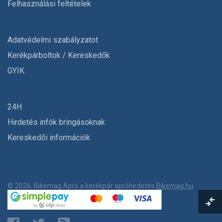
Felhasználási feltételek
Adatvédelmi szabályzatot
Kerékpárboltok / Kereskedők
GYIK
24H
Hirdetés infók bringásoknak
Kereskedői információk
© 2026, Bikemag Apró a kerékpár apróhirdetés
Bikemag.hu