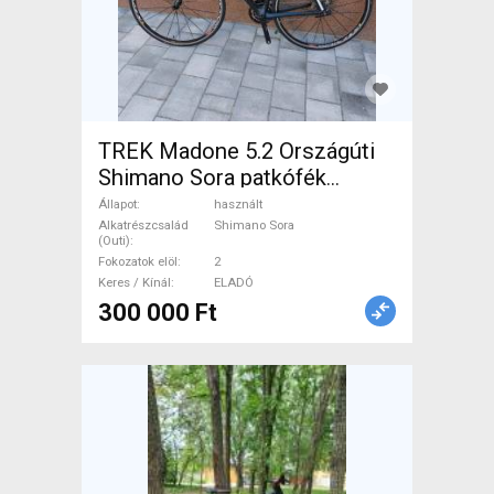
TREK Madone 5.2 Országúti
Shimano Sora patkófék
használt ELADÓ
Állapot
használt
Alkatrészcsalád
Shimano Sora
(Outi)
Fokozatok elöl
2
Keres / Kínál
ELADÓ
300 000 Ft