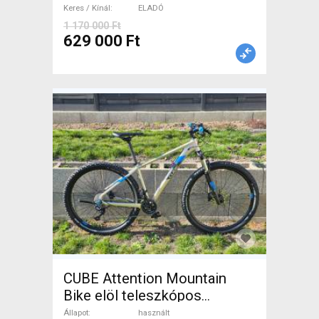
Keres / Kínál
ELADÓ
1 170 000 Ft
629 000 Ft
CUBE Attention Mountain
Bike elöl teleszkópos
használt ELADÓ
Állapot
használt