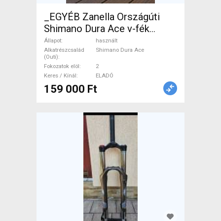
_EGYÉB Zanella Országúti
Shimano Dura Ace v-fék
használt ELADÓ
Állapot
használt
Alkatrészcsalád
Shimano Dura Ace
(Outi)
Fokozatok elöl
2
Keres / Kínál
ELADÓ
159 000 Ft