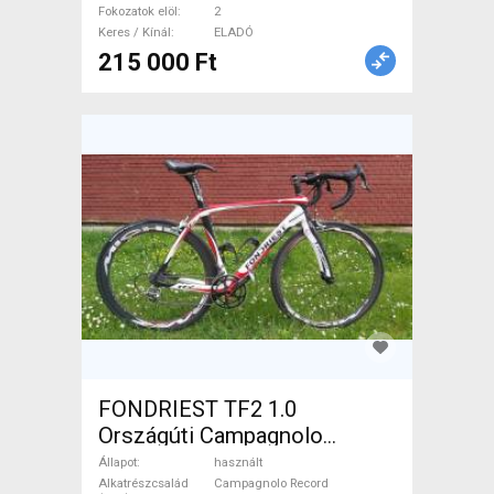
Fokozatok elöl
2
Keres / Kínál
ELADÓ
215 000 Ft
FONDRIEST TF2 1.0
Országúti Campagnolo
Record patkófék használt
Állapot
használt
ELADÓ
Alkatrészcsalád
Campagnolo Record