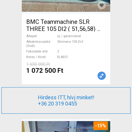
BMC Teammachine SLR
THREE 105 DI2 ( 51,56,58)
Országúti Shimano 105 Di2
Állapot
új / garanciával
tárcsafék új / garanciával
Alkatrészcsalád
Shimano 105 Di2
(Outi)
ELADÓ
Fokozatok elöl
2
Keres / Kínál
ELADÓ
1 650 000 Ft
1 072 500 Ft
Hirdess ITT, hívj minket!
+36 20 319 0455
-15%