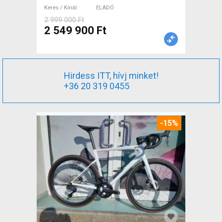
Keres / Kínál
ELADÓ
2 999 000 Ft
2 549 900 Ft
Hirdess ITT, hívj minket!
+36 20 319 0455
-15%