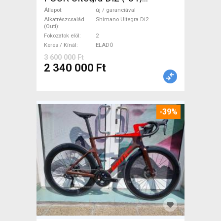
Országúti Shimano Ultegra
Állapot
új / garanciával
Di2 tárcsafék új / garanciával
Alkatrészcsalád
Shimano Ultegra Di2
(Outi)
ELADÓ
Fokozatok elöl
2
Keres / Kínál
ELADÓ
3 600 000 Ft
2 340 000 Ft
-39%