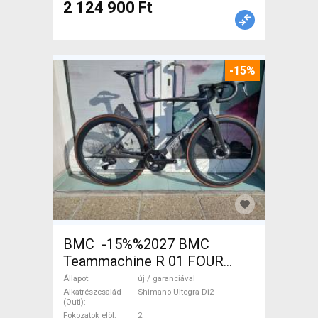
2 124 900 Ft
-15%
BMC -15%%2027 BMC
Teammachine R 01 FOUR
(56,58) Országúti Shimano
Állapot
új / garanciával
Ultegra Di2 tárcsafék új /
Alkatrészcsalád
Shimano Ultegra Di2
(Outi)
garanciával ELADÓ
Fokozatok elöl
2