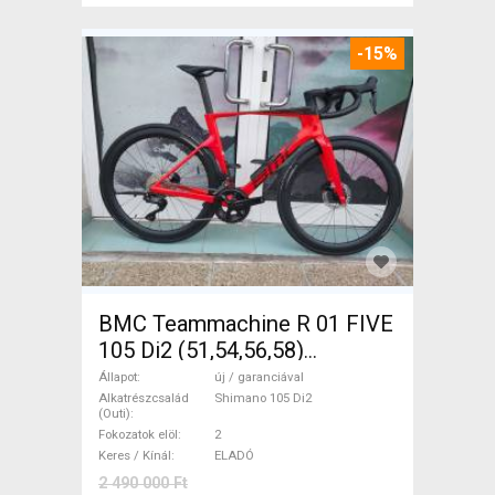
-15%
BMC Teammachine R 01 FIVE
105 Di2 (51,54,56,58)
Országúti Shimano 105 Di2
Állapot
új / garanciával
tárcsafék új / garanciával
Alkatrészcsalád
Shimano 105 Di2
(Outi)
ELADÓ
Fokozatok elöl
2
Keres / Kínál
ELADÓ
2 490 000 Ft