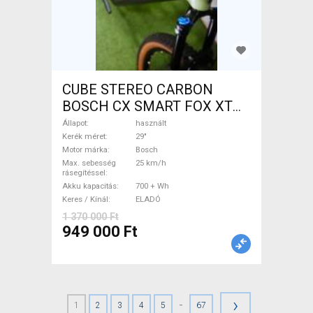
CUBE STEREO CARBON
BOSCH CX SMART FOX XT
Elektromos Mountain Bike
Állapot
használt
29" össztelós / fully Bosch
Kerék méret
29"
Motor márka
Bosch
használt ELADÓ
Max. sebesség
25 km/h
rásegítéssel
Akku kapacitás
700 + Wh
Keres / Kínál
ELADÓ
1 370 000 Ft
949 000 Ft
›
-
1
2
3
4
5
67