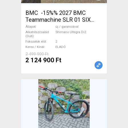
BMC -15%% 2027 BMC
Teammachine SLR 01 SIX
Ultegra Di2 Országúti
Állapot
új / garanciával
Shimano Ultegra Di2 tárcsafék
Alkatrészcsalád
Shimano Ultegra Di2
(Outi)
új / garanciával ELADÓ
Fokozatok elöl
2
Keres / Kínál
ELADÓ
2 499 900 Ft
2 124 900 Ft