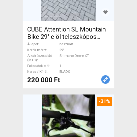
CUBE Attention SL Mountain
Bike 29" elöl teleszkópos
Shimano Deore XT használt
Állapot
használt
ELADÓ
Kerék méret
29"
Alkatrészcsalád
Shimano Deore XT
(MTB)
Fokozatok elöl
1
Keres / Kínál
ELADÓ
220 000 Ft
-31%