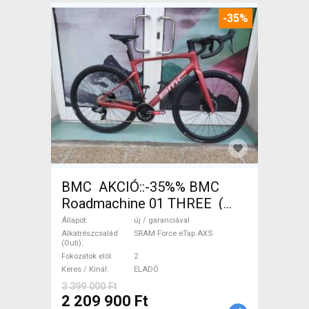
-35%
BMC AKCIÓ::-35%% BMC
Roadmachine 01 THREE (
54) Országúti SRAM Force
Állapot
új / garanciával
eTap AXS tárcsafék új /
Alkatrészcsalád
SRAM Force eTap AXS
(Outi)
garanciával ELADÓ
Fokozatok elöl
2
Keres / Kínál
ELADÓ
3 399 000 Ft
2 209 900 Ft