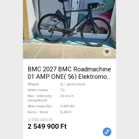
BMC 2027 BMC Roadmachine
01 AMP ONE( 56) Elektromos
Országúti / Gravel TQ új /
Állapot
új / garanciával
garanciával ELADÓ
Motor márka
TQ
Max. sebesség
25 km/h
rásegítéssel
Akku kapacitás
0-400 Wh
Keres / Kínál
ELADÓ
2 999 000 Ft
2 549 900 Ft