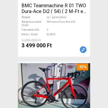
BMC Teammachine R 01 TWO
Dura-Ace Di2 ( 54) ( 2 M-Ft e
Országúti Shimano Dura Ace
Állapot
új / garanciával
Di2 tárcsafék új / garanciával
Alkatrészcsalád
Shimano Dura Ace Di2
(Outi)
ELADÓ
Fokozatok elöl
2
Keres / Kínál
ELADÓ
5 699 000 Ft
3 499 000 Ft
-35%