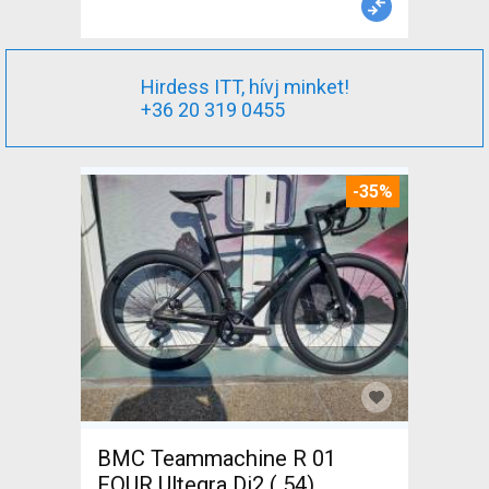
Hirdess ITT, hívj minket!
+36 20 319 0455
-35%
BMC Teammachine R 01
FOUR Ultegra Di2 ( 54)