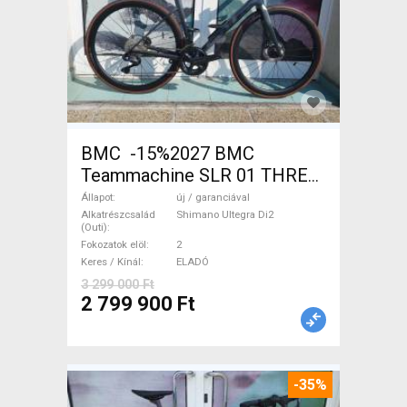
BMC -15%2027 BMC
Teammachine SLR 01 THREE
Ultegra Di2 Országúti
Állapot
új / garanciával
Shimano Ultegra Di2 tárcsafék
Alkatrészcsalád
Shimano Ultegra Di2
(Outi)
új / garanciával ELADÓ
Fokozatok elöl
2
Keres / Kínál
ELADÓ
3 299 000 Ft
2 799 900 Ft
-35%