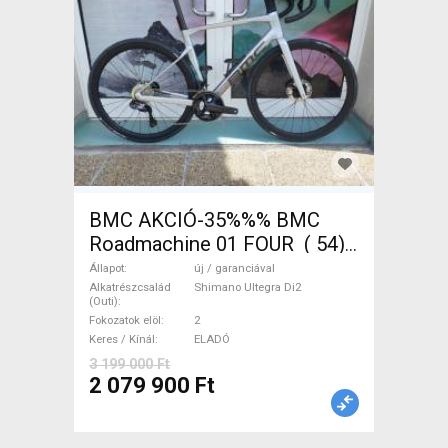
BMC AKCIÓ-35%%% BMC
Roadmachine 01 FOUR ( 54)
Országúti, Triatlon Shimano
Állapot
új / garanciával
Ultegra Di2 tárcsafék új /
Alkatrészcsalád
Shimano Ultegra Di2
(Outi)
garanciával ELADÓ
Fokozatok elöl
2
Keres / Kínál
ELADÓ
3 199 000 Ft
2 079 900 Ft