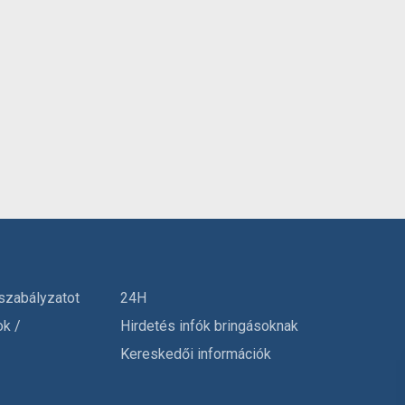
szabályzatot
24H
ok /
Hirdetés infók bringásoknak
Kereskedői információk