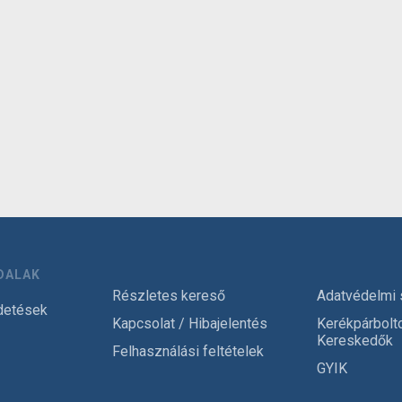
DALAK
Részletes kereső
Adatvédelmi 
detések
Kapcsolat / Hibajelentés
Kerékpárbolt
Kereskedők
Felhasználási feltételek
GYIK