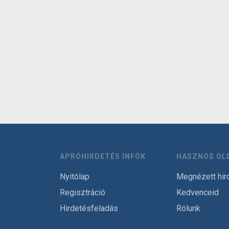
APRÓHIRDETÉS INFÓK
HASZNOS OL
Nyitólap
Megnézett hir
Regisztráció
Kedvenceid
Hirdetésfeladás
Rólunk