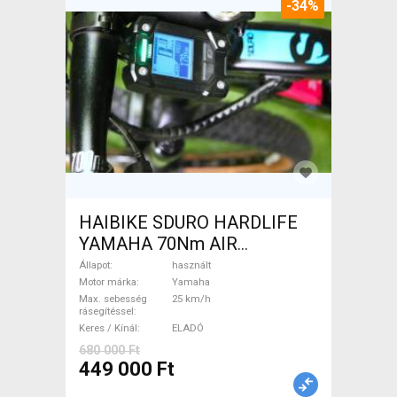
-34%
HAIBIKE SDURO HARDLIFE
YAMAHA 70Nm AIR
Elektromos Mountain Bike
Állapot
használt
elöl teleszkópos Yamaha
Motor márka
Yamaha
Max. sebesség
25 km/h
használt ELADÓ
rásegítéssel
Keres / Kínál
ELADÓ
680 000 Ft
449 000 Ft