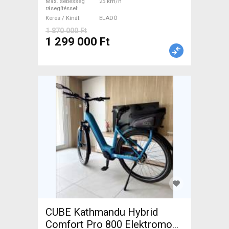
Max. sebesség
25 km/h
használt ELADÓ
rásegítéssel
Keres / Kínál
ELADÓ
1 870 000 Ft
1 299 000 Ft
CUBE Kathmandu Hybrid
Comfort Pro 800 Elektromos