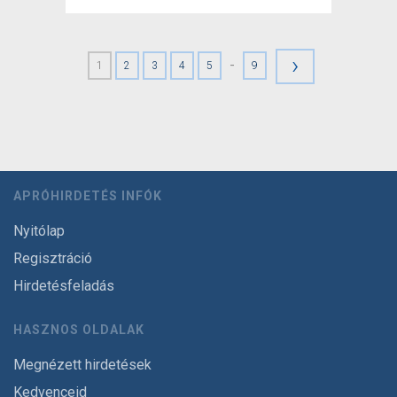
›
-
1
2
3
4
5
9
APRÓHIRDETÉS INFÓK
Nyitólap
Regisztráció
Hirdetésfeladás
HASZNOS OLDALAK
Megnézett hirdetések
Kedvenceid