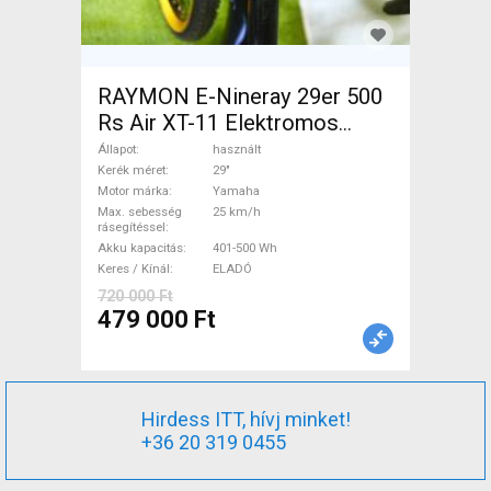
RAYMON E-Nineray 29er 500
Rs Air XT-11 Elektromos
Mountain Bike 29" elöl
Állapot
használt
teleszkópos Yamaha használt
Kerék méret
29"
Motor márka
Yamaha
ELADÓ
Max. sebesség
25 km/h
rásegítéssel
Akku kapacitás
401-500 Wh
Keres / Kínál
ELADÓ
720 000 Ft
479 000 Ft
Hirdess ITT, hívj minket!
+36 20 319 0455