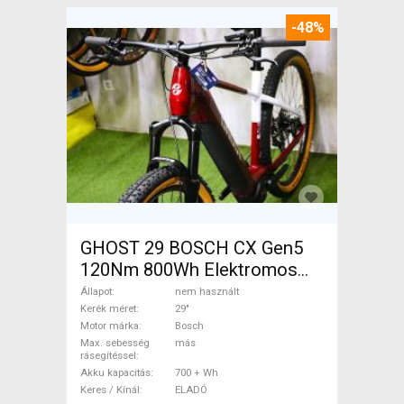
-48%
GHOST 29 BOSCH CX Gen5
120Nm 800Wh Elektromos
Mountain Bike 29" elöl
Állapot
nem használt
teleszkópos Bosch nem
Kerék méret
29"
Motor márka
Bosch
használt ELADÓ
Max. sebesség
más
rásegítéssel
Akku kapacitás
700 + Wh
Keres / Kínál
ELADÓ