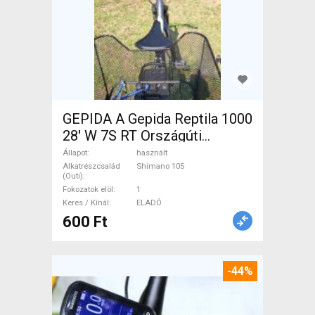
GEPIDA A Gepida Reptila 1000
28' W 7S RT Országúti
Shimano 105 használt ELADÓ
Állapot
használt
Alkatrészcsalád
Shimano 105
(Outi)
Fokozatok elöl
1
Keres / Kínál
ELADÓ
600 Ft
-44%