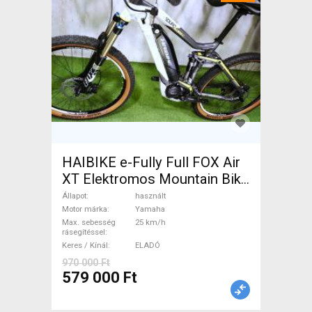
HAIBIKE e-Fully Full FOX Air
XT Elektromos Mountain Bike
össztelós / fully Yamaha
Állapot
használt
használt ELADÓ
Motor márka
Yamaha
Max. sebesség
25 km/h
rásegítéssel
Keres / Kínál
ELADÓ
970 000 Ft
579 000 Ft