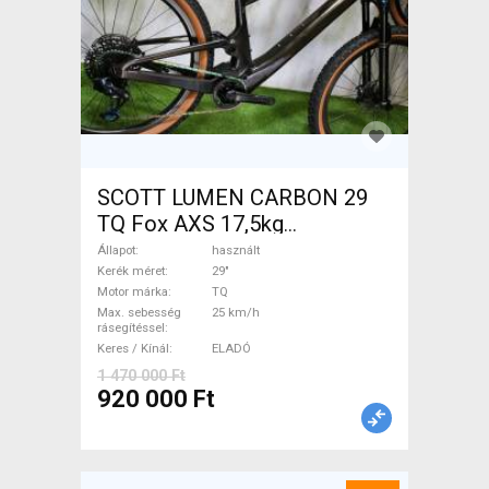
SCOTT LUMEN CARBON 29
TQ Fox AXS 17,5kg
Elektromos Mountain Bike
Állapot
használt
29" össztelós / fully TQ
Kerék méret
29"
Motor márka
TQ
használt ELADÓ
Max. sebesség
25 km/h
rásegítéssel
Keres / Kínál
ELADÓ
1 470 000 Ft
920 000 Ft