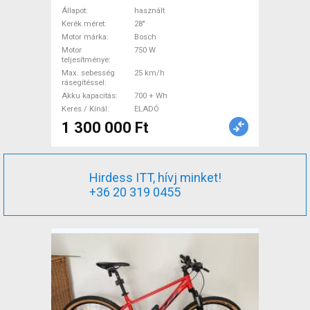
Trekking/cross 25 km/h
Állapot
használt
Bosch 700 + Wh használt
Kerék méret
28"
Motor márka
Bosch
ELADÓ
Motor
750 W
teljesítménye
Max. sebesség
25 km/h
rásegítéssel
Akku kapacitás
700 + Wh
Keres / Kínál
ELADÓ
1 300 000 Ft
Hirdess ITT, hívj minket!
+36 20 319 0455