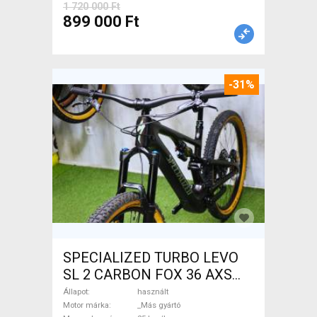
1 720 000 Ft
899 000 Ft
-31%
SPECIALIZED TURBO LEVO
SL 2 CARBON FOX 36 AXS
Elektromos Mountain Bike
Állapot
használt
össztelós / fully _Más gyártó
Motor márka
_Más gyártó