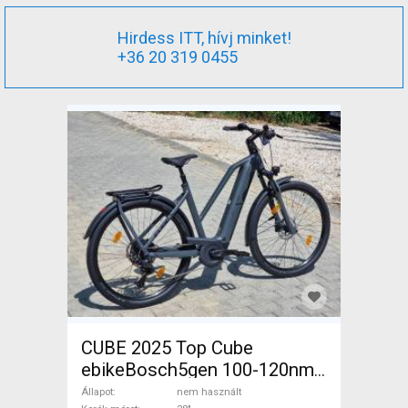
Hirdess ITT, hívj minket!
+36 20 319 0455
CUBE 2025 Top Cube
ebikeBosch5gen 100-120nm
800Wh akku Elektromos
Állapot
nem használt