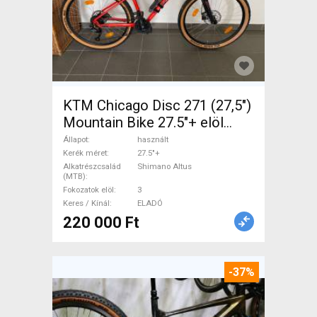
KTM Chicago Disc 271 (27,5")
Mountain Bike 27.5"+ elöl
teleszkópos Shimano Altus
Állapot
használt
használt ELADÓ
Kerék méret
27.5"+
Alkatrészcsalád
Shimano Altus
(MTB)
Fokozatok elöl
3
Keres / Kínál
ELADÓ
220 000 Ft
-37%