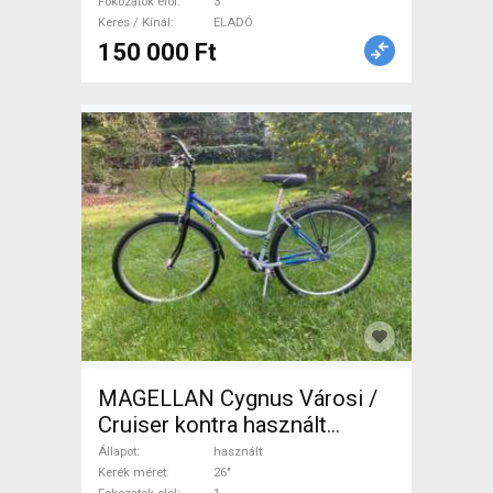
Fokozatok elöl
3
ELADÓ
Keres / Kínál
ELADÓ
150 000 Ft
MAGELLAN Cygnus Városi /
Cruiser kontra használt
ELADÓ
Állapot
használt
Kerék méret
26"