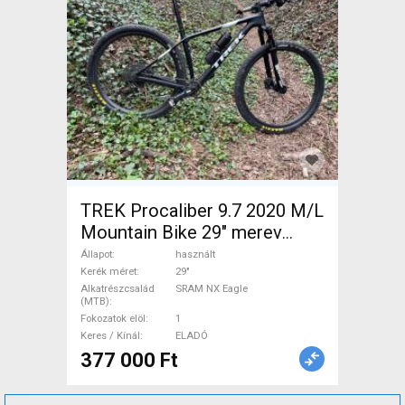
TREK Procaliber 9.7 2020 M/L
Mountain Bike 29" merev
SRAM NX Eagle használt
Állapot
használt
ELADÓ
Kerék méret
29"
Alkatrészcsalád
SRAM NX Eagle
(MTB)
Fokozatok elöl
1
Keres / Kínál
ELADÓ
377 000 Ft