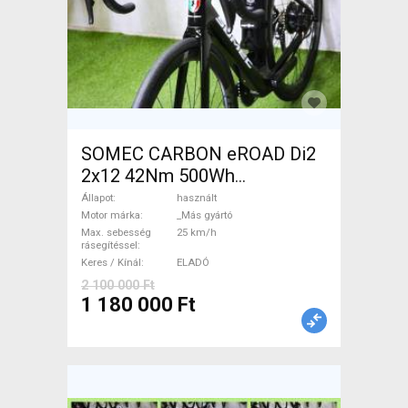
SOMEC CARBON eROAD Di2
2x12 42Nm 500Wh
Elektromos Országúti / Gravel
Állapot
használt
_Más gyártó használt ELADÓ
Motor márka
_Más gyártó
Max. sebesség
25 km/h
rásegítéssel
Keres / Kínál
ELADÓ
2 100 000 Ft
1 180 000 Ft