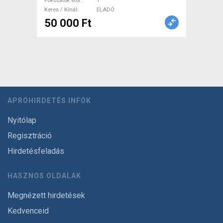
Fokozatok elöl
1
Keres / Kínál
ELADÓ
50 000 Ft
APRÓHIRDETÉS INFÓK
Nyitólap
Regisztráció
Hirdetésfeladás
HASZNOS OLDALAK
Megnézett hirdetések
Kedvenceid