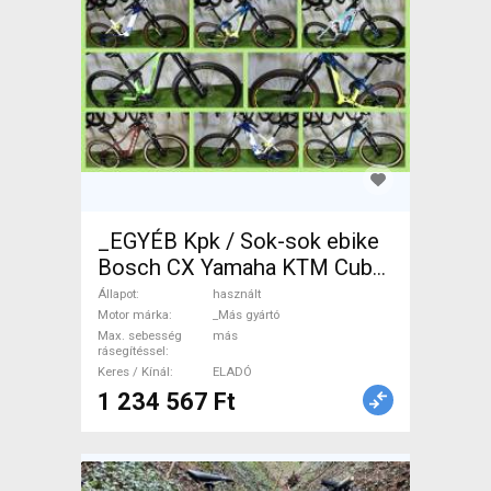
_EGYÉB Kpk / Sok-sok ebike
Bosch CX Yamaha KTM Cube
Scott Elektromos Mountain
Állapot
használt
Bike össztelós / fully _Más
Motor márka
_Más gyártó
Max. sebesség
más
gyártó használt ELADÓ
rásegítéssel
Keres / Kínál
ELADÓ
1 234 567 Ft