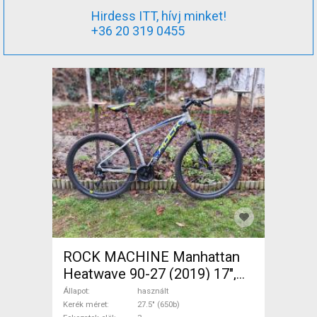
Hirdess ITT, hívj minket!
+36 20 319 0455
ROCK MACHINE Manhattan
Heatwave 90-27 (2019) 17",
M- Mountain Bike 27.5" (650b)
Állapot
használt
elöl teleszkópos használt
Kerék méret
27.5" (650b)