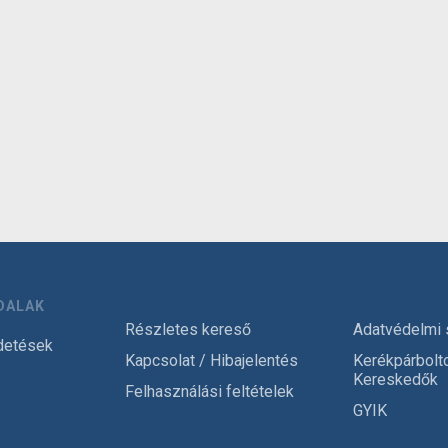
DALAK
Részletes kereső
Adatvédelmi 
detések
Kapcsolat / Hibajelentés
Kerékpárbolt
Kereskedők
Felhasználási feltételek
GYIK