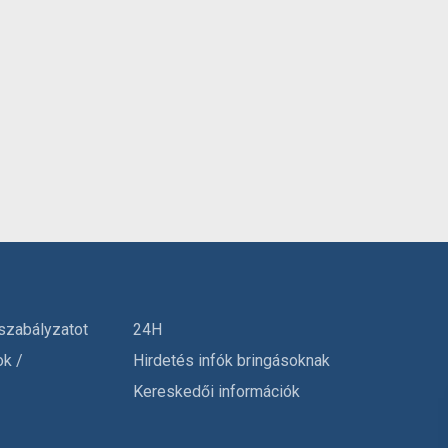
szabályzatot
24H
ok /
Hirdetés infók bringásoknak
Kereskedői információk