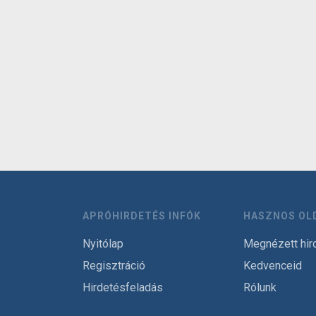
APRÓHIRDETÉS INFÓK
HASZNOS OL
Nyitólap
Megnézett hir
Regisztráció
Kedvenceid
Hirdetésfeladás
Rólunk