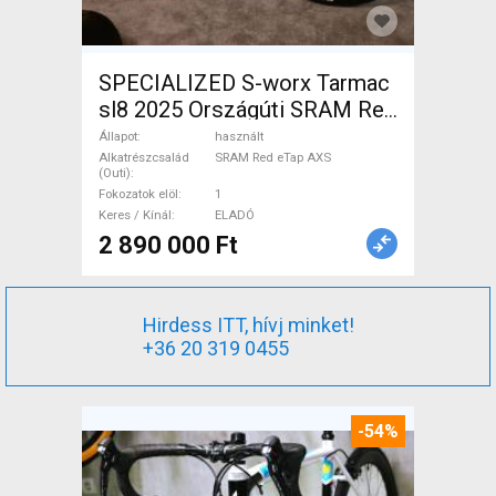
SPECIALIZED S-worx Tarmac
sl8 2025 Országúti SRAM Red
eTap AXS tárcsafék használt
Állapot
használt
ELADÓ
Alkatrészcsalád
SRAM Red eTap AXS
(Outi)
Fokozatok elöl
1
Keres / Kínál
ELADÓ
2 890 000 Ft
Hirdess ITT, hívj minket!
+36 20 319 0455
-54%