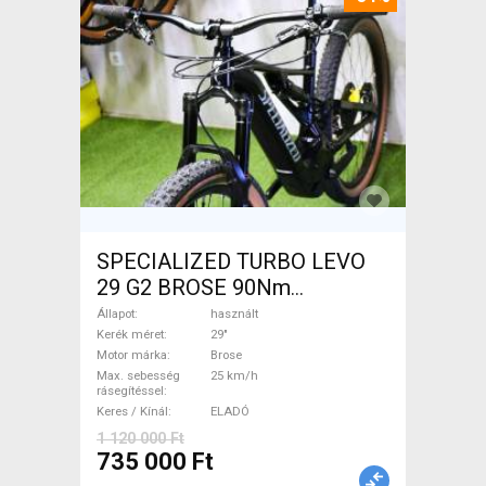
SPECIALIZED TURBO LEVO
29 G2 BROSE 90Nm
Elektromos Mountain Bike
Állapot
használt
29" össztelós / fully Brose
Kerék méret
29"
Motor márka
Brose
használt ELADÓ
Max. sebesség
25 km/h
rásegítéssel
Keres / Kínál
ELADÓ
1 120 000 Ft
735 000 Ft