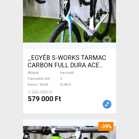
_EGYÉB S-WORKS TARMAC
CARBON FULL DURA ACE
Országúti használt ELADÓ
Állapot
használt
Fokozatok elöl
2
Keres / Kínál
ELADÓ
1 255 000 Ft
579 000 Ft
-39%