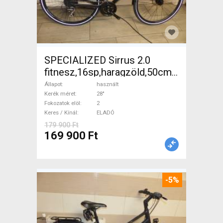
SPECIALIZED Sirrus 2.0
fitnesz,16sp,haragzöld,50cm,újszerű
Trekking/cross tárcsafék
Állapot
használt
használt ELADÓ
Kerék méret
28"
Fokozatok elöl
2
Keres / Kínál
ELADÓ
179 900 Ft
169 900 Ft
-5%