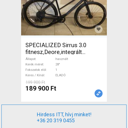
SPECIALIZED Sirrus 3.0
fitnesz,Deore,integrált
hajtás,11sp Trekking/cross
Állapot
használt
tárcsafék használt ELADÓ
Kerék méret
28"
Fokozatok elöl
1
Keres / Kínál
ELADÓ
199 900 Ft
189 900 Ft
Hirdess ITT, hívj minket!
+36 20 319 0455