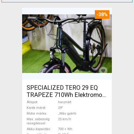
-38%
SPECIALIZED TERO 29 EQ
TRAPEZE 710Wh Elektromos
Trekking/cross 25 km/h _Más
Állapot
használt
gyártó 700 + Wh használt
Kerék méret
29"
Motor márka
_Más gyártó
ELADÓ
Max. sebesség
25 km/h
rásegítéssel
Akku kapacitás
700 + Wh