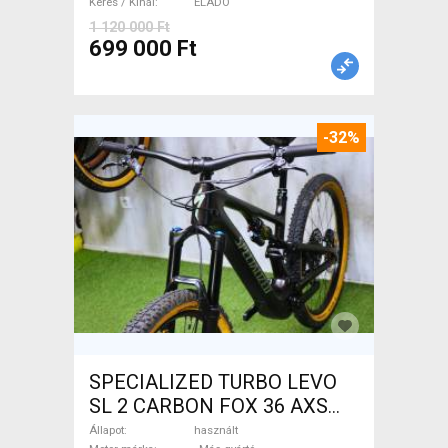
Keres / Kínál
ELADÓ
1 120 000 Ft
699 000 Ft
-32%
SPECIALIZED TURBO LEVO
SL 2 CARBON FOX 36 AXS
Elektromos Mountain Bike
Állapot
használt