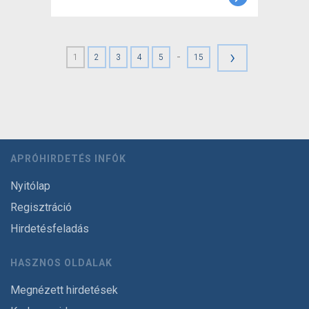
›
-
1
2
3
4
5
15
APRÓHIRDETÉS INFÓK
Nyitólap
Regisztráció
Hirdetésfeladás
HASZNOS OLDALAK
Megnézett hirdetések