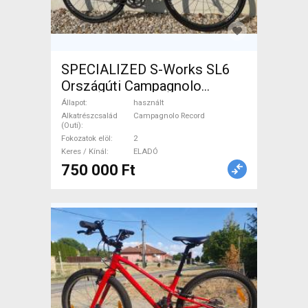
SPECIALIZED S-Works SL6
Országúti Campagnolo
Record patkófék használt
Állapot
használt
ELADÓ
Alkatrészcsalád
Campagnolo Record
(Outi)
Fokozatok elöl
2
Keres / Kínál
ELADÓ
750 000 Ft