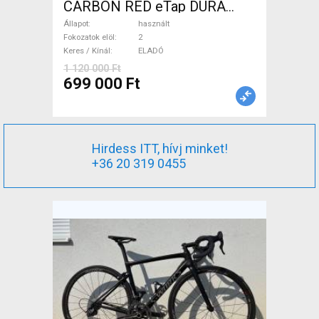
CARBON RED eTap DURA
Országúti használt ELADÓ
Állapot
használt
Fokozatok elöl
2
Keres / Kínál
ELADÓ
1 120 000 Ft
699 000 Ft
Hirdess ITT, hívj minket!
+36 20 319 0455