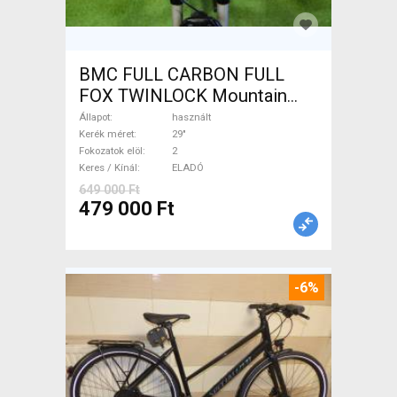
BMC FULL CARBON FULL
FOX TWINLOCK Mountain
Bike 29" össztelós / fully
Állapot
használt
használt ELADÓ
Kerék méret
29"
Fokozatok elöl
2
Keres / Kínál
ELADÓ
649 000 Ft
479 000 Ft
-6%