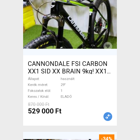
CANNONDALE FSI CARBON
XX1 SID XX BRAIN 9kg! XX1
EAGLE Mountain Bike 29" elöl
Állapot
használt
teleszkópos használt ELADÓ
Kerék méret
29"
Fokozatok elöl
1
Keres / Kínál
ELADÓ
870 000 Ft
529 000 Ft
-34%