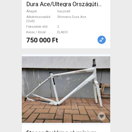
Dura Ace/Ultegra Országúti
Shimano Dura Ace tárcsafék
Állapot
használt
használt ELADÓ
Alkatrészcsalád
Shimano Dura Ace
(Outi)
Fokozatok elöl
2
Keres / Kínál
ELADÓ
750 000 Ft