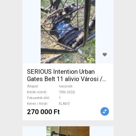
SERIOUS Intention Urban
Gates Belt 11 alivio Városi /
Cruiser tárcsafék használt
Állapot
használt
ELADÓ
Kerék méret
700c (622)
Fokozatok elöl
1
Keres / Kínál
ELADÓ
270 000 Ft