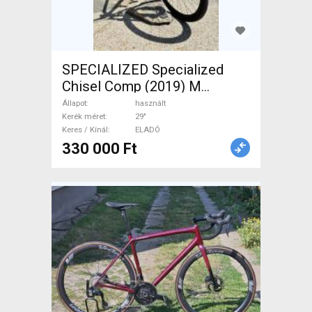
SPECIALIZED Specialized
Chisel Comp (2019) M
Mountain Bike 29" elöl
Állapot
használt
teleszkópos használt ELADÓ
Kerék méret
29"
Keres / Kínál
ELADÓ
330 000 Ft