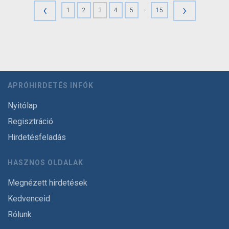
‹
›
-
1
2
3
4
5
15
APRÓHIRDETÉS INFÓK
Nyitólap
Regisztráció
Hirdetésfeladás
HASZNOS OLDALAK
Megnézett hirdetések
Kedvenceid
Rólunk