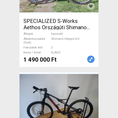
SPECIALIZED S-Works
Aethos Országúti Shimano
Ultegra Di2 tárcsafék használt
Állapot
használt
ELADÓ
Alkatrészcsalád
Shimano Ultegra Di2
(Outi)
Fokozatok elöl
2
Keres / Kínál
ELADÓ
1 490 000 Ft