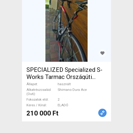
SPECIALIZED Specialized S-
Works Tarmac Országúti
Shimano Dura Ace patkófék
Állapot
használt
használt ELADÓ
Alkatrészcsalád
Shimano Dura Ace
(Outi)
Fokozatok elöl
2
Keres / Kínál
ELADÓ
210 000 Ft