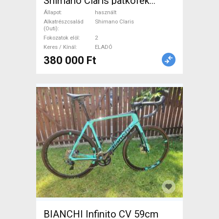
Shimano Claris patkófék
használt ELADÓ
Állapot
használt
Alkatrészcsalád
Shimano Claris
(Outi)
Fokozatok elöl
2
Keres / Kínál
ELADÓ
380 000 Ft
BIANCHI Infinito CV 59cm