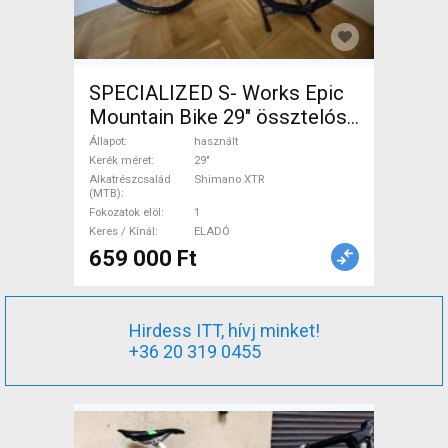
SPECIALIZED S- Works Epic
Mountain Bike 29" össztelós
/ fully Shimano XTR használt
Állapot
használt
ELADÓ
Kerék méret
29"
Alkatrészcsalád
Shimano XTR
(MTB)
Fokozatok elöl
1
Keres / Kínál
ELADÓ
659 000 Ft
Hirdess ITT, hívj minket!
+36 20 319 0455