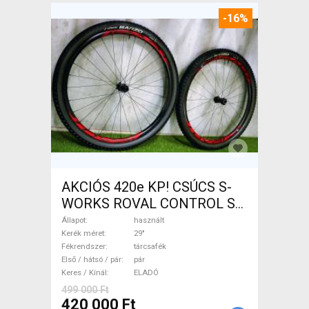
-16%
AKCIÓS 420e KP! CSÚCS S-
WORKS ROVAL CONTROL SL
29 - RS1 kerékszett ROVAL
Állapot
használt
CONTROL Mountain Bike
Kerék méret
29"
Fékrendszer
tárcsafék
Alkatrész, MTB Kerék / Felni /
Első / hátsó / pár
pár
Gumi 29" használt ELADÓ
Keres / Kínál
ELADÓ
499 000 Ft
420 000 Ft